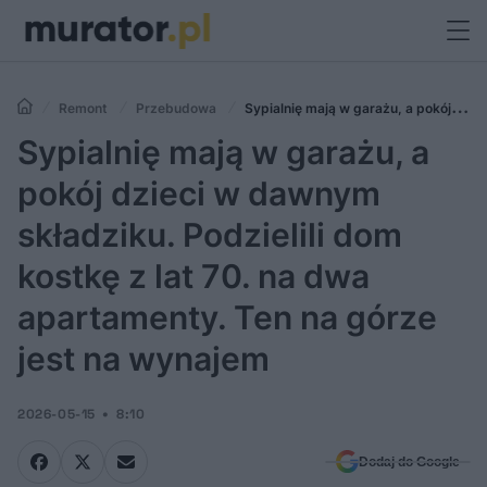
Remont
Przebudowa
Sypialnię mają w garażu, a pokój
dzieci w dawnym składziku. Podzielili dom kostkę z lat 70. na dwa
Sypialnię mają w garażu, a
apartamenty. Ten na górze jest na wynajem
pokój dzieci w dawnym
składziku. Podzielili dom
kostkę z lat 70. na dwa
apartamenty. Ten na górze
jest na wynajem
2026-05-15
8:10
Dodaj do Google