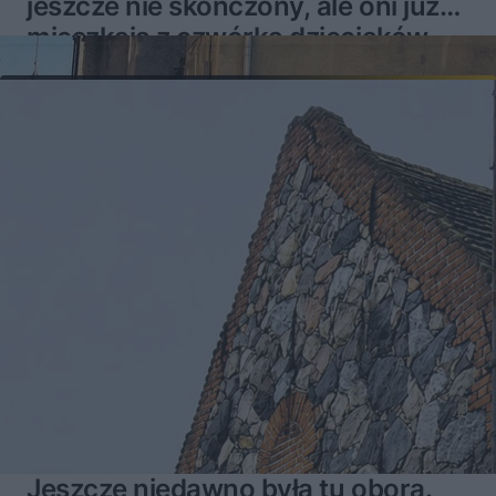
jeszcze nie skończony, ale oni już
mieszkają z czwórką dzieciaków
Jeszcze niedawno była tu obora.