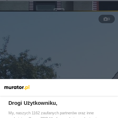
9
Dom letniskowy ze starej obory. Było sporo
Drogi Użytkowniku,
pracy
My, naszych 1162 zaufanych partnerów oraz inne