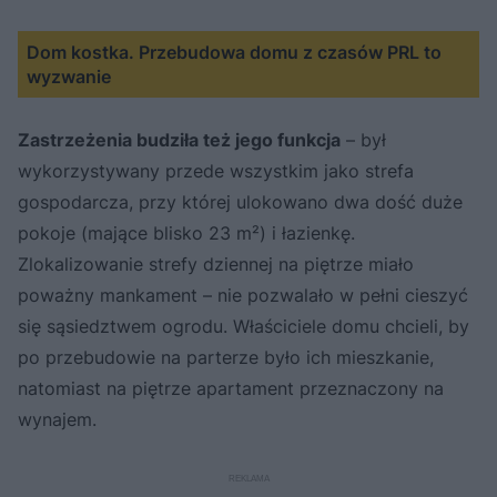
Dom kostka. Przebudowa domu z czasów PRL to
wyzwanie
Zastrzeżenia budziła też jego funkcja
– był
wykorzystywany przede wszystkim jako strefa
gospodarcza, przy której ulokowano dwa dość duże
pokoje (mające blisko 23 m²) i łazienkę.
Zlokalizowanie strefy dziennej na piętrze miało
poważny mankament – nie pozwalało w pełni cieszyć
się sąsiedztwem ogrodu. Właściciele domu chcieli, by
po przebudowie na parterze było ich mieszkanie,
natomiast na piętrze apartament przeznaczony na
wynajem.