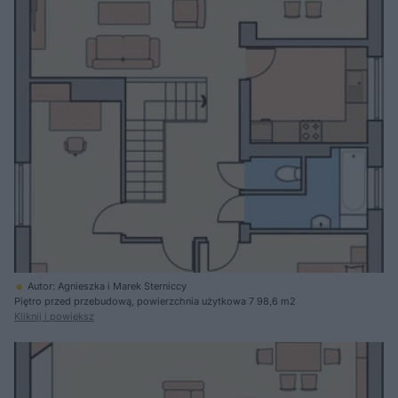
Autor: Agnieszka i Marek Sterniccy
Piętro przed przebudową, powierzchnia użytkowa 7 98,6 m2
Kliknij i powiększ