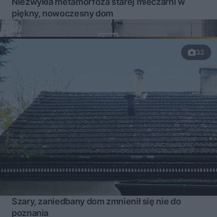
Niezwykła metamorfoza starej mleczarni w
piękny, nowoczesny dom
32
Szary, zaniedbany dom zmnienił się nie do
poznania