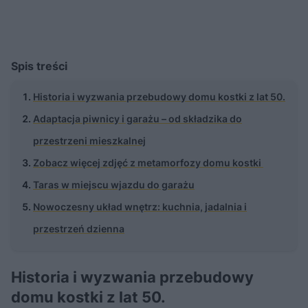
Spis treści
Historia i wyzwania przebudowy domu kostki z lat 50.
Adaptacja piwnicy i garażu – od składzika do
przestrzeni mieszkalnej
Zobacz więcej zdjęć z metamorfozy domu kostki
Taras w miejscu wjazdu do garażu
Nowoczesny układ wnętrz: kuchnia, jadalnia i
przestrzeń dzienna
Historia i wyzwania przebudowy
domu kostki z lat 50.