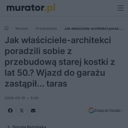
Remont
Przebudowa
Jak właściciele-architekci poradzili
sobie z przebudową starej kostki z lat 50.? Wjazd do garażu zastąpił...
Jak właściciele-architekci
taras
poradzili sobie z
przebudową starej kostki z
lat 50.? Wjazd do garażu
zastąpił... taras
2026-05-13
5:30
Dodaj do Google
Dorota Bidzińska