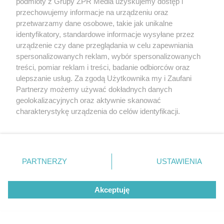
podmioty z Grupy ZPR Media uzyskujemy dostęp i
przechowujemy informacje na urządzeniu oraz
przetwarzamy dane osobowe, takie jak unikalne
identyfikatory, standardowe informacje wysyłane przez
urządzenie czy dane przeglądania w celu zapewniania
spersonalizowanych reklam, wybór spersonalizowanych
treści, pomiar reklam i treści, badanie odbiorców oraz
ulepszanie usług. Za zgodą Użytkownika my i Zaufani
Partnerzy możemy używać dokładnych danych
geolokalizacyjnych oraz aktywnie skanować
charakterystykę urządzenia do celów identyfikacji.
Ponieważ cenimy Twoją prywatność, prosimy o zgodę na
korzystanie z tych technologii poprzez kliknięcie
Jeszcze niedawno była tu obora.
„Akceptuję”. Zgoda jest dobrowolna i zawsze możesz ją
Dziś to wyjątkowy pensjonat nad
zmienić/wycofać klikając przycisk ustawień prywatności
PARTNERZY
USTAWIENIA
jeziorem
znajdujący się w lewym dolnym rogu strony
. Niektóre
rodzaje przetwarzania danych nie wymagają zgody
Akceptuję
użytkownika, ale masz prawo sprzeciwić się takiemu
przetwarzaniu. Preferencje będą miały zastosowanie tylko
na tej witrynie.
38