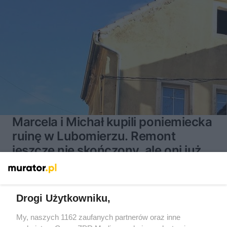
Marcela i Michał kupili poniemiecka
ruinę w Lubomierzu. Remont
jeszcze nie skończony, ale oni już
mieszkają z czwórką dzieciaków
Drogi Użytkowniku,
My, naszych 1162 zaufanych partnerów oraz inne