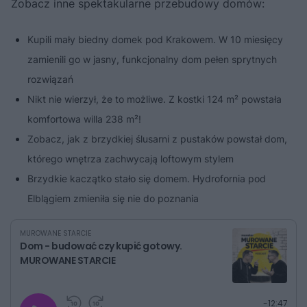
Zobacz inne spektakularne przebudowy domów:
Kupili mały biedny domek pod Krakowem. W 10 miesięcy
zamienili go w jasny, funkcjonalny dom pełen sprytnych
rozwiązań
Nikt nie wierzył, że to możliwe. Z kostki 124 m² powstała
komfortowa willa 238 m²!
Zobacz, jak z brzydkiej ślusarni z pustaków powstał dom,
którego wnętrza zachwycają loftowym stylem
Brzydkie kaczątko stało się domem. Hydrofornia pod
Elblągiem zmieniła się nie do poznania
MUROWANE STARCIE
Dom - budować czy kupić gotowy.
MUROWANE STARCIE
G
P
P
P
-
12:47