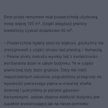
Dom przed remontem miał powierzchnię użytkową
mniej więcej 120 m². Dzięki adaptacji piwnicy
inwestorzy zyskali dodatkowe 40 m².
– Powierzchnia byłaby jeszcze większa, gdybyśmy nie
zrezygnowali z części stropu nad piwnicą – tłumaczą.
– Pewne straty metrażu wynikły też z konieczności
wyrównania ścian w całym budynku. Te w części
piwnicznej były dużo grubsze. Żeby nie robić
niepotrzebnych uskoków, pogrubiliśmy przegrody na
wysokości pierwszego piętra w otwartej strefie
dziennej i pokryliśmy je płytami gipsowo-
kartonowymi. Jednak obecna wielkość budynku jest
zupełnie wystarczająca jak na nasze potrzeby.