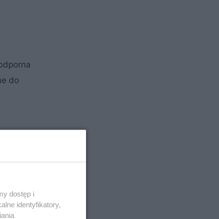
 odporna
ne do
y dostęp i
lne identyfikatory,
iania