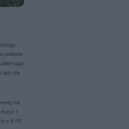
alszego
ko podłoże
 zdejmując
o gdy się
ementy na
liczyć z
ny o 6-10