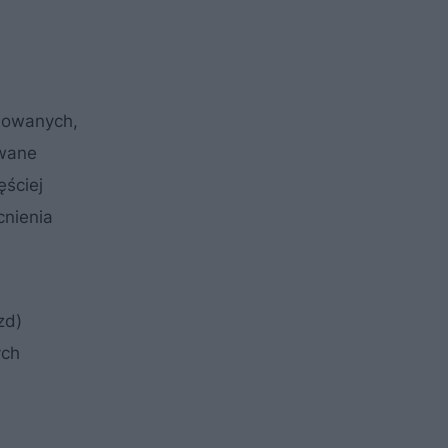
ydowanych,
owane
ęściej
cnienia
zd)
ych