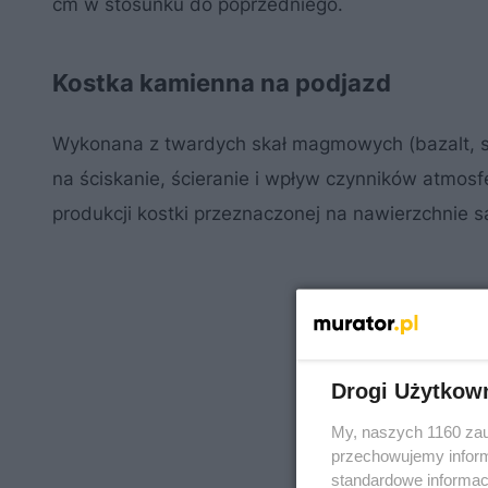
cm w stosunku do poprzedniego.
Kostka kamienna na podjazd
Wykonana z twardych skał magmowych (bazalt, sjen
na ściskanie, ścieranie i wpływ czynników atmos
produkcji kostki przeznaczonej na nawierzchnie 
Drogi Użytkow
My, naszych 1160 zau
przechowujemy informa
standardowe informac