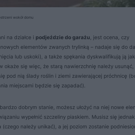
estrzeni wokół domu
i na działce i
podjeździe do garażu
, jest ocena, czy
nowych elementów zwanych trylinką – nadaje się do d
ięcia lub uskoki), a także spękania dyskwalifikują ją ja
okaże się więc, że starą nawierzchnię należy usunąć,
 pod nią ślady roślin i ziemi zawierającej próchnicę (b
hnia miejscami będzie się zapadać).
w bardzo dobrym stanie, możesz ułożyć na niej nowe el
ązaniu wypełnić szczeliny piaskiem. Musisz się jednak 
(czego należy unikać), a jej poziom zostanie podniesio