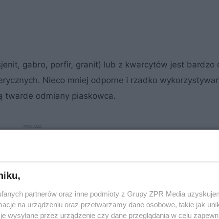
it, gabro, porfir, granit) lub z kwarcytów jest bardzo
ferycznych. Nieco mniej odporne i rzadko wykorzystywa
są twarde odmiany piaskowca.
niku,
fanych partnerów oraz inne podmioty z Grupy ZPR Media uzyskujem
cje na urządzeniu oraz przetwarzamy dane osobowe, takie jak unika
je wysyłane przez urządzenie czy dane przeglądania w celu zapewn