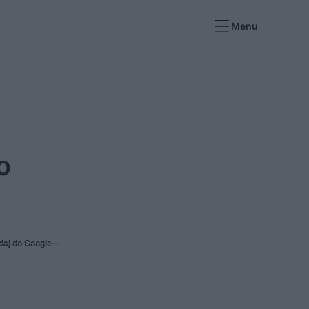
Menu
o
daj do Google