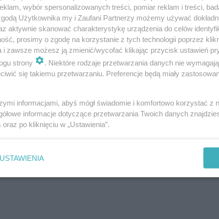
klam, wybór spersonalizowanych treści, pomiar reklam i treści, bad
 zgodą Użytkownika my i Zaufani Partnerzy możemy używać dokład
az aktywnie skanować charakterystykę urządzenia do celów identyfi
ść, prosimy o zgodę na korzystanie z tych technologii poprzez klikn
a i zawsze możesz ją zmienić/wycofać klikając przycisk ustawień pr
epowtarzalny wygląd – elementy nigdy nie są jednorodnie
ogu strony
. Niektóre rodzaje przetwarzania danych nie wymagaj
iwić się takiemu przetwarzaniu. Preferencje będą miały zastosowanie
ień jako materiał naturalny ładnie się starzeje i zawsz
ęściej w wymiarach 4 x 6, 7 x 9, 8 x 11, 15 x 17 cm.
szymi informacjami, abyś mógł świadomie i komfortowo korzystać z
gółowe informacje dotyczące przetwarzania Twoich danych znajdzi
s
oraz po kliknięciu w „Ustawienia”.
garaży i w innych miejscach, gdzie przewiduje się mał
się kostki grubości 6 cm, natomiast tam, gdzie będą j
USTAWIENIA
ów grubości 8 cm.