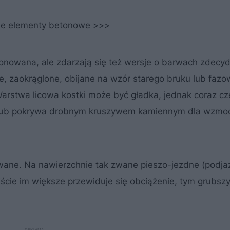
adne elementy betonowe >>>
tonowana, ale zdarzają się też wersje o barwach zdec
, zaokrąglone, obijane na wzór starego bruku lub faz
 Warstwa licowa kostki może być gładka, jednak coraz cz
lny lub pokrywa drobnym kruszywem kamiennym dla wzmo
owane. Na nawierzchnie tak zwane pieszo-jezdne (podja
wiście im większe przewiduje się obciążenie, tym grubsz