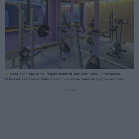
Autor: Piotr Mastalerz Projekt architekt Jarosław Kubicki z zespołem
cube architekci kubicki mizieliński
W budynku zarezerwowane zostało miejsce na domowe zajęcia sportowe