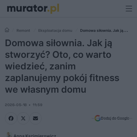
Remont
Eksploatacja domu
Domowa siłownia. Jak ją
stworzyć? Oto, co warto wiedzieć, zanim zaplanujemy pokój fitness
Domowa siłownia. Jak ją
we własnym domu
stworzyć? Oto, co warto
wiedzieć, zanim
zaplanujemy pokój fitness
we własnym domu
2026-05-18
11:59
Dodaj do Google
Anna Kazimierowicz