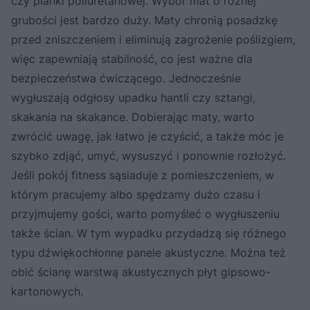
czy pianki poliuretanowej. Wybór mat o różnej
grubości jest bardzo duży. Maty chronią posadzkę
przed zniszczeniem i eliminują zagrożenie poślizgiem,
więc zapewniają stabilność, co jest ważne dla
bezpieczeństwa ćwiczącego. Jednocześnie
wygłuszają odgłosy upadku hantli czy sztangi,
skakania na skakance. Dobierając maty, warto
zwrócić uwagę, jak łatwo je czyścić, a także móc je
szybko zdjąć, umyć, wysuszyć i ponownie rozłożyć.
Jeśli pokój fitness sąsiaduje z pomieszczeniem, w
którym pracujemy albo spędzamy dużo czasu i
przyjmujemy gości, warto pomyśleć o wygłuszeniu
także ścian. W tym wypadku przydadzą się różnego
typu dźwiękochłonne panele akustyczne. Można też
obić ścianę warstwą akustycznych płyt gipsowo-
kartonowych.