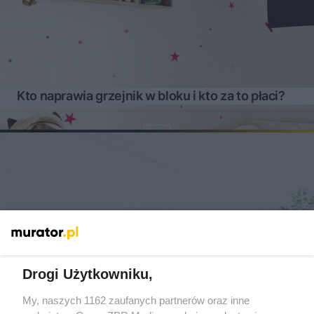
Kto naprawia grzejnik w bloku i kto za to płaci?
Drogi Użytkowniku,
My, naszych 1162 zaufanych partnerów oraz inne