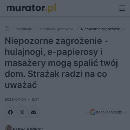
Instalacje
Instalacja grzewcza
Niepozorne zagrożenie -
hulajnogi, e-papierosy i masażery mogą spalić twój dom. Strażak radzi
Niepozorne zagrożenie -
na co uważać
hulajnogi, e-papierosy i
masażery mogą spalić twój
dom. Strażak radzi na co
uważać
2025-07-04
9:31
Dodaj do Google
Patrycja Wiktor