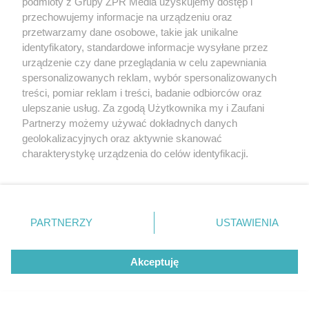
podmioty z Grupy ZPR Media uzyskujemy dostęp i
przechowujemy informacje na urządzeniu oraz
przetwarzamy dane osobowe, takie jak unikalne
Ceny instalacji antyoblodzeniowej 2026.
identyfikatory, standardowe informacje wysyłane przez
Sprawdź aktualne ceny zakupu i montażu w
urządzenie czy dane przeglądania w celu zapewniania
Polsce
spersonalizowanych reklam, wybór spersonalizowanych
treści, pomiar reklam i treści, badanie odbiorców oraz
ulepszanie usług. Za zgodą Użytkownika my i Zaufani
Partnerzy możemy używać dokładnych danych
geolokalizacyjnych oraz aktywnie skanować
charakterystykę urządzenia do celów identyfikacji.
Ponieważ cenimy Twoją prywatność, prosimy o zgodę na
korzystanie z tych technologii poprzez kliknięcie
„Akceptuję”. Zgoda jest dobrowolna i zawsze możesz ją
zmienić/wycofać klikając przycisk ustawień prywatności
PARTNERZY
USTAWIENIA
znajdujący się w lewym dolnym rogu strony
. Niektóre
rodzaje przetwarzania danych nie wymagają zgody
Akceptuję
użytkownika, ale masz prawo sprzeciwić się takiemu
przetwarzaniu. Preferencje będą miały zastosowanie tylko
na tej witrynie.