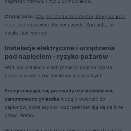
zagrażać zdrowiu i życiu domowników.
Czytaj także:
Czujnik czadu to detektor, który uchroni
cię przed zatruciem tlenkiem węgla. Sprawdź, jak
działa i jaki wybrać
Instalacje elektryczne i urządzenia
pod napięciem - ryzyko pożarów
Wadliwe instalacje elektryczne to kolejna częsta
przyczyna pożarów obiektów mieszkalnych.
Przegrzewające się przewody czy niewłaściwie
zamontowane gniazdka
mogą prowadzić do
zapłonów, które szybko rozprzestrzeniają się na inne
części domu.
Grzegorz Czajka wskazuje również na nieostrożność