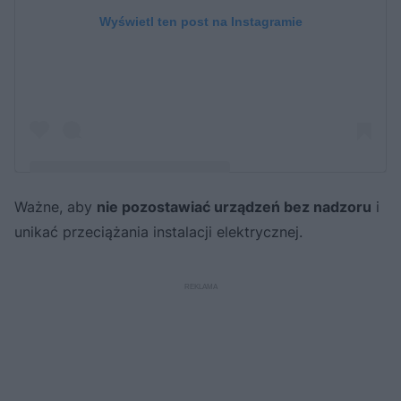
Wyświetl ten post na Instagramie
Ważne, aby
nie pozostawiać urządzeń bez nadzoru
i
Post udostępniony przez CZAKMED Grzegorz Cz | Strażak
unikać przeciążania instalacji elektrycznej.
🚒👩🏻‍🚒⭐️⭐️ | Ratownik Medyczny 🚑💉 (@czakmed)