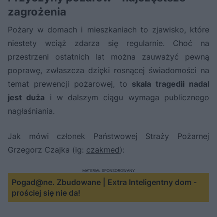
zagrożenia
Pożary w domach i mieszkaniach to zjawisko, które
niestety wciąż zdarza się regularnie. Choć na
przestrzeni ostatnich lat można zauważyć pewną
poprawę, zwłaszcza dzięki rosnącej świadomości na
temat prewencji pożarowej, to
skala tragedii nadal
jest duża
i w dalszym ciągu wymaga publicznego
nagłaśniania.
Jak mówi członek Państwowej Straży Pożarnej
Grzegorz Czajka (ig:
czakmed
):
MATERIAŁ SPONSOROWANY
Pogad@ne. Zbudowane | Extra Inteligentny dom -
prościej się nie da!