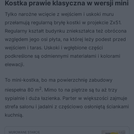
Kostka prawie klasyczna w wersji mini
Tylko narożne wcięcie z wejściem i uskoki muru
przełamują regularną bryłę kostki w projekcie Zx51.
Regularny kształt budynku zniekształca też obrócona
względem jego osi płyta, na której leży podest przed
wejściem i taras. Uskoki i wgłębione części
podkreślone są odmiennymi materiałami i kolorami
elewacji.
To mini-kostka, bo ma powierzchnię zabudowy
2
niespełna 80 m
. Mimo to na piętrze są tu aż trzy
sypialnie i duża łazienka. Parter w większości zajmuje
strefa salonu i jadalni z częściowo osłoniętą ściankami
kuchnią.
MUROWANE STARCIE