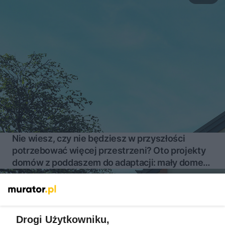
Nie wiesz, czy nie będziesz w przyszłości
potrzebować więcej przestrzeni? Oto projekty
domów z poddaszem do adaptacji: mały domek i
willa
Więcej
Drogi Użytkowniku,