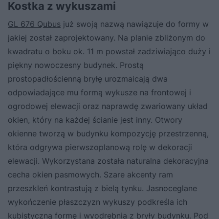
Kostka z wykuszami
GL 676 Qubus
już swoją nazwą nawiązuje do formy w
jakiej został zaprojektowany. Na planie zbliżonym do
kwadratu o boku ok. 11 m powstał zadziwiająco duży i
piękny nowoczesny budynek. Prostą
prostopadłościenną bryłę urozmaicają dwa
odpowiadające mu formą wykusze na frontowej i
ogrodowej elewacji oraz naprawdę zwariowany układ
okien, który na każdej ścianie jest inny. Otwory
okienne tworzą w budynku kompozycję przestrzenną,
która odgrywa pierwszoplanową rolę w dekoracji
elewacji. Wykorzystana została naturalna dekoracyjna
cecha okien pasmowych. Szare akcenty ram
przeszkleń kontrastują z bielą tynku. Jasnoceglane
wykończenie płaszczyzn wykuszy podkreśla ich
kubistyczną formę i wyodrębnia z bryły budynku. Pod