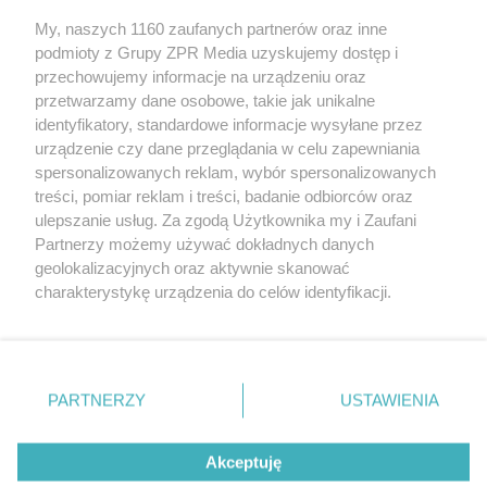
My, naszych 1160 zaufanych partnerów oraz inne
Żaden utwór zamieszczony w serwisie nie może być powielany i
podmioty z Grupy ZPR Media uzyskujemy dostęp i
rozpowszechniany lub dalej rozpowszechniany w jakikolwiek
sposób (w tym także elektroniczny lub mechaniczny) na
przechowujemy informacje na urządzeniu oraz
jakimkolwiek polu eksploatacji w jakiejkolwiek formie, włącznie z
przetwarzamy dane osobowe, takie jak unikalne
umieszczaniem w Internecie bez pisemnej zgody właściciela praw.
Jakiekolwiek użycie lub wykorzystanie utworów w całości lub w
identyfikatory, standardowe informacje wysyłane przez
części z naruszeniem prawa, tzn. bez właściwej zgody, jest
urządzenie czy dane przeglądania w celu zapewniania
zabronione pod groźbą kary i może być ścigane prawnie.
spersonalizowanych reklam, wybór spersonalizowanych
treści, pomiar reklam i treści, badanie odbiorców oraz
ulepszanie usług. Za zgodą Użytkownika my i Zaufani
Partnerzy możemy używać dokładnych danych
geolokalizacyjnych oraz aktywnie skanować
charakterystykę urządzenia do celów identyfikacji.
O nas
Ponieważ cenimy Twoją prywatność, prosimy o zgodę na
korzystanie z tych technologii poprzez kliknięcie
Informacje prawne
„Akceptuję”. Zgoda jest dobrowolna i zawsze możesz ją
zmienić/wycofać klikając przycisk ustawień prywatności
Nasze serwisy
PARTNERZY
USTAWIENIA
znajdujący się w lewym dolnym rogu strony
. Niektóre
rodzaje przetwarzania danych nie wymagają zgody
© 2026 Grupa ZPR Media
Akceptuję
użytkownika, ale masz prawo sprzeciwić się takiemu
przetwarzaniu. Preferencje będą miały zastosowanie tylko