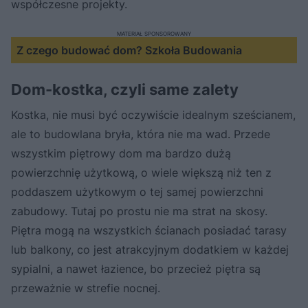
współczesne projekty.
MATERIAŁ SPONSOROWANY
Z czego budować dom? Szkoła Budowania
Dom-kostka, czyli same zalety
Kostka, nie musi być oczywiście idealnym sześcianem,
ale to budowlana bryła, która nie ma wad. Przede
wszystkim piętrowy dom ma bardzo dużą
powierzchnię użytkową, o wiele większą niż ten z
poddaszem użytkowym o tej samej powierzchni
zabudowy. Tutaj po prostu nie ma strat na skosy.
Piętra mogą na wszystkich ścianach posiadać tarasy
lub balkony, co jest atrakcyjnym dodatkiem w każdej
sypialni, a nawet łazience, bo przecież piętra są
przeważnie w strefie nocnej.