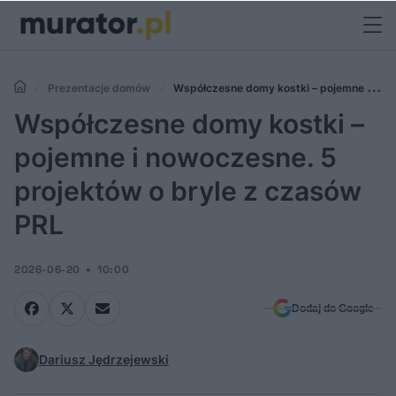
Prezentacje domów
Współczesne domy kostki – pojemne i
nowoczesne. 5 projektów o bryle z czasów PRL
Współczesne domy kostki –
pojemne i nowoczesne. 5
projektów o bryle z czasów
PRL
2026-06-20
10:00
Dodaj do Google
Dariusz Jędrzejewski