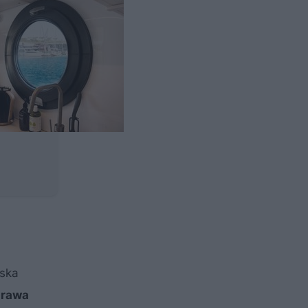
lska
prawa