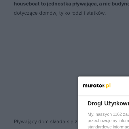
houseboat to jednostka pływająca, a nie budyn
dotyczące domów, tylko łodzi i statków.
Drogi Użytkow
My, naszych 1162 zau
przechowujemy informa
Pływający dom składa się z dwóch części: pływaj
standardowe informac