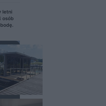
 letni
ć osób
obodę.