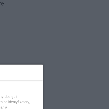
rmy
y dostęp i
lne identyfikatory,
dówki z
iania