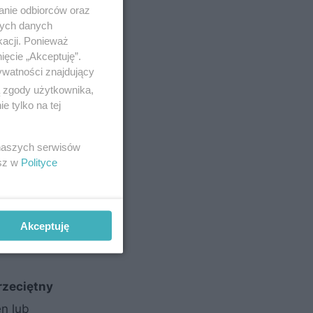
 posiada
anie odbiorców oraz
nych danych
ouseboat,
kacji. Ponieważ
– ten drugi
ięcie „Akceptuję”.
ywatności znajdujący
ą zgody użytkownika,
 tylko na tej
 naszych serwisów
esz w
Polityce
Akceptuję
rzeciętny
en lub