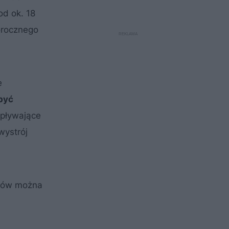
od ok. 18
łorocznego
e
być
pływające
wystrój
mków można