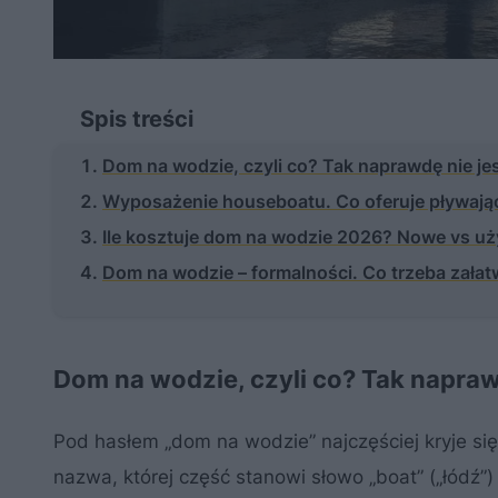
Spis treści
Dom na wodzie, czyli co? Tak naprawdę nie j
Wyposażenie houseboatu. Co oferuje pływaj
Ile kosztuje dom na wodzie 2026? Nowe vs u
Dom na wodzie – formalności. Co trzeba załat
Dom na wodzie, czyli co? Tak napra
Pod hasłem „dom na wodzie” najczęściej kryje si
nazwa, której część stanowi słowo „boat” („łódź”)