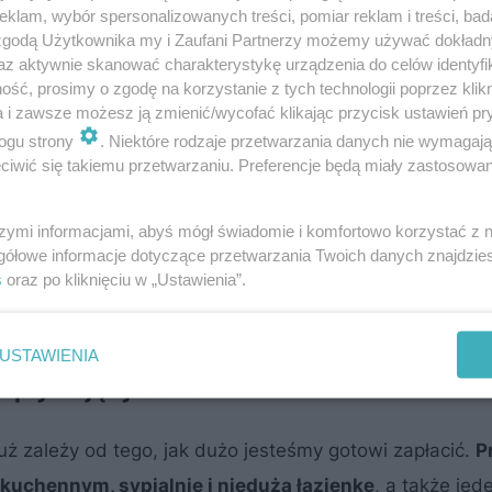
ia itd.
Typowy dostępny na rynku dom na wodzie nie
klam, wybór spersonalizowanych treści, pomiar reklam i treści, bad
 zgodą Użytkownika my i Zaufani Partnerzy możemy używać dokład
ch w miejscu, gdzie zostanie zakotwiczony. Żeby mieć h
az aktywnie skanować charakterystykę urządzenia do celów identyfi
wo dopłacić. Silnik może być spalinowy lub elektryczny 
ść, prosimy o zgodę na korzystanie z tych technologii poprzez klikn
a i zawsze możesz ją zmienić/wycofać klikając przycisk ustawień pr
ogu strony
. Niektóre rodzaje przetwarzania danych nie wymagaj
iwić się takiemu przetwarzaniu. Preferencje będą miały zastosowanie
luksusie. Mobilne domy na kółkach będą hitem?
szymi informacjami, abyś mógł świadomie i komfortowo korzystać z
gółowe informacje dotyczące przetwarzania Twoich danych znajdzi
 prawdziwe spory o mieszkania i miasta? I
s
oraz po kliknięciu w „Ustawienia”.
USTAWIENIA
e pływający dom?
ż zależy od tego, jak dużo jesteśmy gotowi zapłacić.
P
kuchennym, sypialnię i niedużą łazienkę
, a także jed