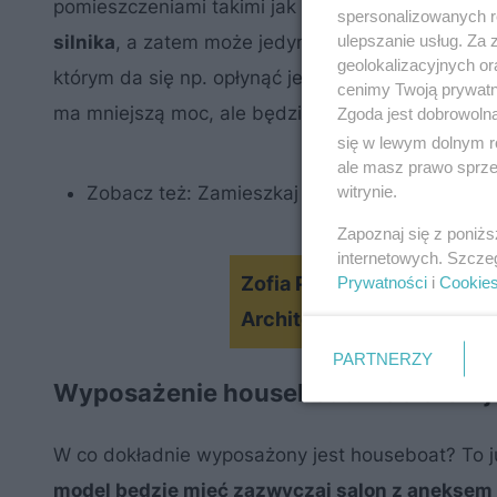
pomieszczeniami takimi jak salon, sypialnia, kuchn
spersonalizowanych re
ulepszanie usług. Za
silnika
, a zatem może jedynie unosić się na fala
geolokalizacyjnych or
którym da się np. opłynąć jezioro, trzeba dodatko
cenimy Twoją prywatno
ma mniejszą moc, ale będzie cichszy.
Zgoda jest dobrowoln
się w lewym dolnym r
ale masz prawo sprzec
witrynie.
Zobacz też:
Zamieszkaj jak Drzymała, ale w 
Zapoznaj się z poniż
internetowych. Szcze
Zofia Piotrowska: Gdzie są
Prywatności
i
Cookie
Architektura-murator
PARTNERZY
Wyposażenie houseboatu. Co oferuj
W co dokładnie wyposażony jest houseboat? To ju
model będzie mieć zazwyczaj salon z aneksem 