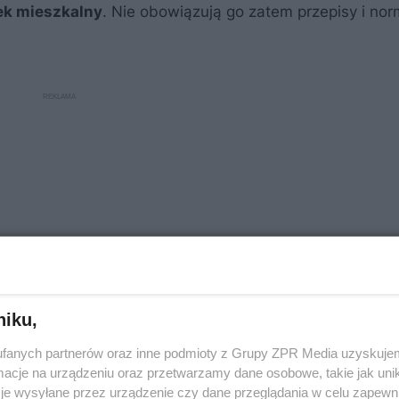
ek mieszkalny
. Nie obowiązują go zatem przepisy i no
niku,
fanych partnerów oraz inne podmioty z Grupy ZPR Media uzyskujem
cje na urządzeniu oraz przetwarzamy dane osobowe, takie jak unika
ącej platformy (podstawy) i umieszczonej na niej nadbu
je wysyłane przez urządzenie czy dane przeglądania w celu zapewn