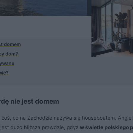
est domem
ący dom?
żywane
wić?
wdę nie jest domem
ę coś, co na Zachodzie nazywa się houseboatem. Angie
 jest dużo bliższa prawdzie, gdyż
w świetle polskiego 