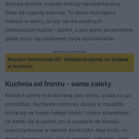
dzienną domów zyskała funkcję reprezentacyjną.
Stała się częścią salonów. To także oszczędza
miejsce w domu, bo już nie ma osobnych
pomieszczeń kuchni i jadalni, a jest jedno przestronne,
gdzie toczy się codzienne życie domowników.
MATERIAŁ SPONSOROWANY
Murator Remontuje #2: Układanie płytek na ścianie
w łazience
Kuchnia od frontu - same zalety
Kiedyś kuchnia była domeną pani domu, dzisiaj to już
przeszłość. Kuchenne rozmowy dzisiaj w zasadzie
toczą się na forum całego domu i trudno powiedzieć,
że siedzi się w kuchni, bo w zasadzie do kanapy
wypoczynkowej w salonie dzieli tylko dwa kroki, no
może czasem cztery. Dzięki takiemu położeniu domy