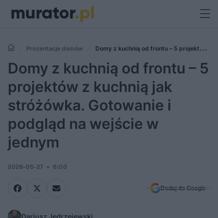
Prezentacje domów
Domy z kuchnią od frontu – 5 projektów z
kuchnią jak stróżówka. Gotowanie i podgląd na wejście w jednym
Domy z kuchnią od frontu – 5
projektów z kuchnią jak
stróżówka. Gotowanie i
podgląd na wejście w
jednym
2026-05-27
6:00
Dodaj do Google
Dariusz Jędrzejewski