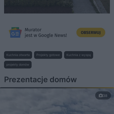
Kuchnia otwarta
Projekty gotowe
Kuchnia z wyspą
projekty domów
Prezentacje domów
38