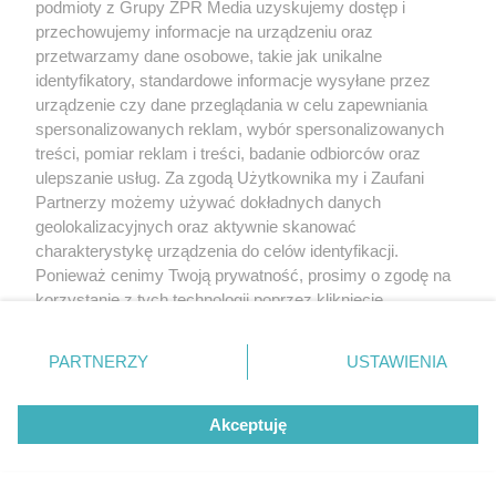
podmioty z Grupy ZPR Media uzyskujemy dostęp i
przechowujemy informacje na urządzeniu oraz
przetwarzamy dane osobowe, takie jak unikalne
identyfikatory, standardowe informacje wysyłane przez
urządzenie czy dane przeglądania w celu zapewniania
spersonalizowanych reklam, wybór spersonalizowanych
treści, pomiar reklam i treści, badanie odbiorców oraz
ulepszanie usług. Za zgodą Użytkownika my i Zaufani
Partnerzy możemy używać dokładnych danych
geolokalizacyjnych oraz aktywnie skanować
charakterystykę urządzenia do celów identyfikacji.
Ponieważ cenimy Twoją prywatność, prosimy o zgodę na
Chcesz wybudować dom w lesie? W 2026 roku
korzystanie z tych technologii poprzez kliknięcie
te przepisy mogą Cię zaskoczyć
„Akceptuję”. Zgoda jest dobrowolna i zawsze możesz ją
zmienić/wycofać klikając przycisk ustawień prywatności
PARTNERZY
USTAWIENIA
znajdujący się w lewym dolnym rogu strony
. Niektóre
rodzaje przetwarzania danych nie wymagają zgody
Akceptuję
użytkownika, ale masz prawo sprzeciwić się takiemu
przetwarzaniu. Preferencje będą miały zastosowanie tylko
na tej witrynie.