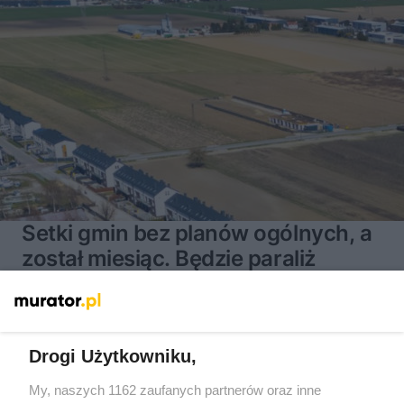
Setki gmin bez planów ogólnych, a
został miesiąc. Będzie paraliż
inwestycyjny?
Drogi Użytkowniku,
My, naszych 1162 zaufanych partnerów oraz inne