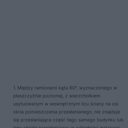
1. Między ramionami kąta 60°, wyznaczonego w
płaszczyźnie poziomej, z wierzchołkiem
usytuowanym w wewnętrznym licu ściany na osi
okna pomieszczenia przesłanianego, nie znajduje
się przesłaniająca część tego samego budynku lub
inny obiekt przesłaniający w odległości mniejszej