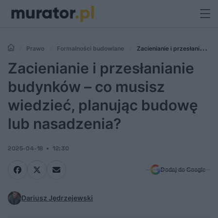
Prawo
Formalności budowlane
Zacienianie i przesłanianie
budynków – co musisz wiedzieć, planując budowę lub nasadzenia?
Zacienianie i przesłanianie
budynków – co musisz
wiedzieć, planując budowę
lub nasadzenia?
2025-04-18
12:30
Dodaj do Google
Dariusz Jędrzejewski