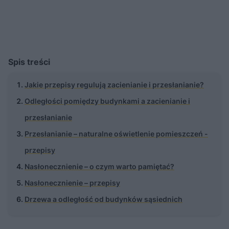
Spis treści
Jakie przepisy regulują zacienianie i przesłanianie?
Odległości pomiędzy budynkami a zacienianie i
przesłanianie
Przesłanianie – naturalne oświetlenie pomieszczeń -
przepisy
Nasłonecznienie – o czym warto pamiętać?
Nasłonecznienie – przepisy
Drzewa a odległość od budynków sąsiednich