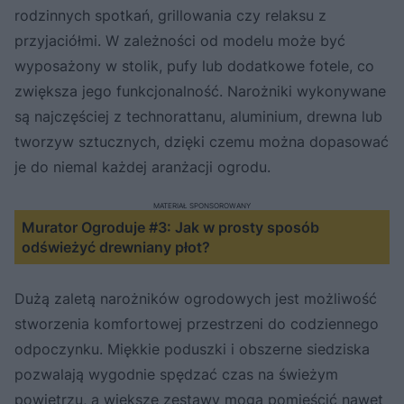
rodzinnych spotkań, grillowania czy relaksu z
przyjaciółmi. W zależności od modelu może być
wyposażony w stolik, pufy lub dodatkowe fotele, co
zwiększa jego funkcjonalność. Narożniki wykonywane
są najczęściej z technorattanu, aluminium, drewna lub
tworzyw sztucznych, dzięki czemu można dopasować
je do niemal każdej aranżacji ogrodu.
MATERIAŁ SPONSOROWANY
Murator Ogroduje #3: Jak w prosty sposób
odświeżyć drewniany płot?
Dużą zaletą narożników ogrodowych jest możliwość
stworzenia komfortowej przestrzeni do codziennego
odpoczynku. Miękkie poduszki i obszerne siedziska
pozwalają wygodnie spędzać czas na świeżym
powietrzu, a większe zestawy mogą pomieścić nawet