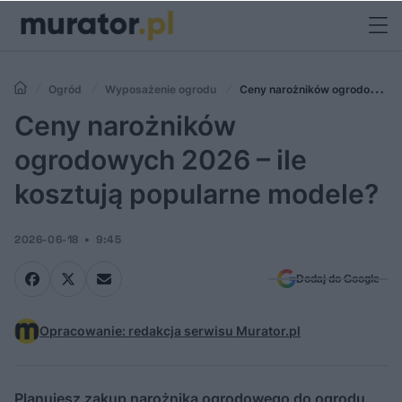
Ogród
Wyposażenie ogrodu
Ceny narożników ogrodowych
2026 – ile kosztują popularne modele?
Ceny narożników
ogrodowych 2026 – ile
kosztują popularne modele?
2026-06-18
9:45
Dodaj do Google
Opracowanie: redakcja serwisu Murator.pl
Planujesz zakup narożnika ogrodowego do ogrodu