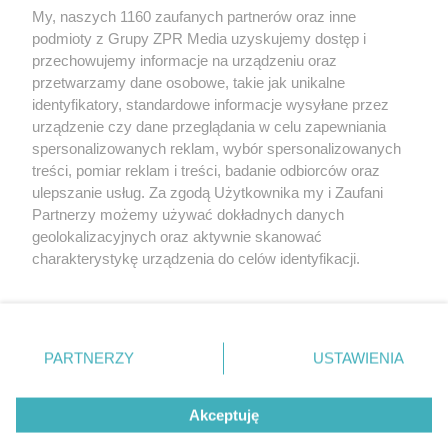
My, naszych 1160 zaufanych partnerów oraz inne
Żaden utwór zamieszczony w serwisie nie może być powielany i
podmioty z Grupy ZPR Media uzyskujemy dostęp i
rozpowszechniany lub dalej rozpowszechniany w jakikolwiek
sposób (w tym także elektroniczny lub mechaniczny) na
przechowujemy informacje na urządzeniu oraz
jakimkolwiek polu eksploatacji w jakiejkolwiek formie, włącznie z
przetwarzamy dane osobowe, takie jak unikalne
umieszczaniem w Internecie bez pisemnej zgody właściciela praw.
Jakiekolwiek użycie lub wykorzystanie utworów w całości lub w
identyfikatory, standardowe informacje wysyłane przez
części z naruszeniem prawa, tzn. bez właściwej zgody, jest
urządzenie czy dane przeglądania w celu zapewniania
zabronione pod groźbą kary i może być ścigane prawnie.
spersonalizowanych reklam, wybór spersonalizowanych
treści, pomiar reklam i treści, badanie odbiorców oraz
ulepszanie usług. Za zgodą Użytkownika my i Zaufani
Partnerzy możemy używać dokładnych danych
geolokalizacyjnych oraz aktywnie skanować
charakterystykę urządzenia do celów identyfikacji.
O nas
Ponieważ cenimy Twoją prywatność, prosimy o zgodę na
korzystanie z tych technologii poprzez kliknięcie
Informacje prawne
„Akceptuję”. Zgoda jest dobrowolna i zawsze możesz ją
zmienić/wycofać klikając przycisk ustawień prywatności
Nasze serwisy
PARTNERZY
USTAWIENIA
znajdujący się w lewym dolnym rogu strony
. Niektóre
rodzaje przetwarzania danych nie wymagają zgody
© 2026 Grupa ZPR Media
Akceptuję
użytkownika, ale masz prawo sprzeciwić się takiemu
przetwarzaniu. Preferencje będą miały zastosowanie tylko