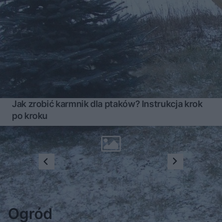
Jak zrobić karmnik dla ptaków? Instrukcja krok
po kroku
1
...
4
5
6
7
Ogród