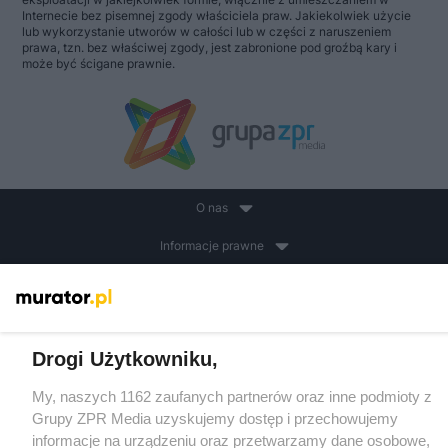
Internecie bez pisemnej zgody właściciela praw. Jakiekolwiek użycie
lub wykorzystanie utworów w całości lub w części z naruszeniem
prawa, tzn. bez właściwej zgody, jest zabronione pod groźbą kary i
może być ścigane prawnie.
O nas
Informacje prawne
Nasze serwisy
© 2026 Grupa ZPR Media
Drogi Użytkowniku,
My, naszych 1162 zaufanych partnerów oraz inne podmioty z
Grupy ZPR Media uzyskujemy dostęp i przechowujemy
informacje na urządzeniu oraz przetwarzamy dane osobowe,