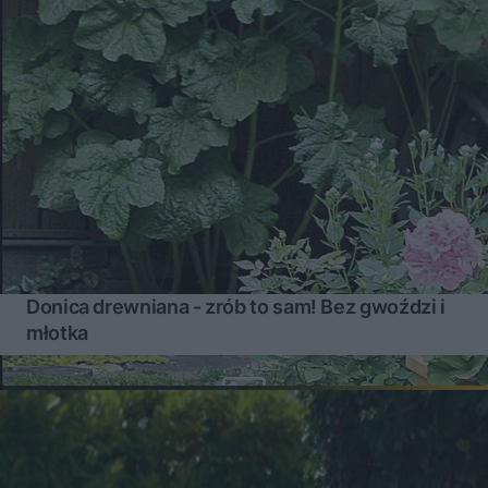
Donica drewniana - zrób to sam! Bez gwoździ i
młotka