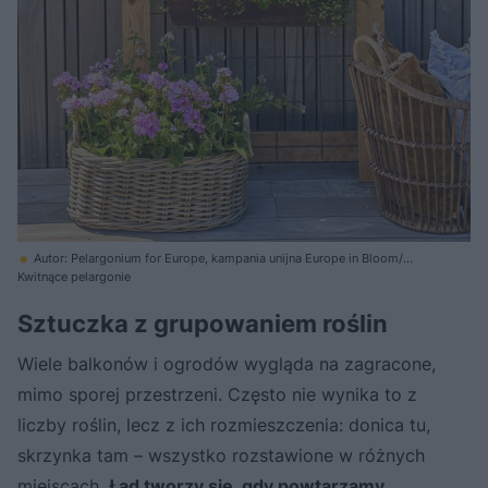
Autor: Pelargonium for Europe, kampania unijna Europe in Bloom/
Materiały prasowe
Kwitnące pelargonie
Sztuczka z grupowaniem roślin
Wiele balkonów i ogrodów wygląda na zagracone,
mimo sporej przestrzeni. Często nie wynika to z
liczby roślin, lecz z ich rozmieszczenia: donica tu,
skrzynka tam – wszystko rozstawione w różnych
miejscach.
Ład tworzy się, gdy powtarzamy