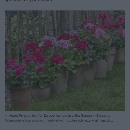
Autor: Pelargonium for Europe, kampania unijna Europe in Bloom/
Materiały prasowe
Pelargonie w intensywnych i delikatnych odcieniach różu w glinianych
doniczkach pokrytych patyną, wprowadzają kolorowy akcent