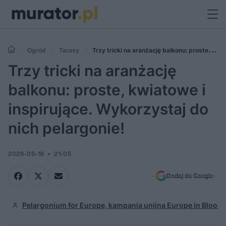
Ogród
Tarasy
Trzy tricki na aranżację balkonu: proste,
kwiatowe i inspirujące. Wykorzystaj do nich pelargonie!
Trzy tricki na aranżację
balkonu: proste, kwiatowe i
inspirujące. Wykorzystaj do
nich pelargonie!
2026-05-16
21:05
Dodaj do Google
Pelargonium for Europe, kampania unijna Europe in Bloom