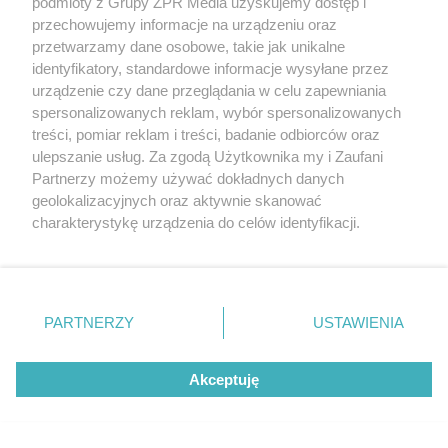
podmioty z Grupy ZPR Media uzyskujemy dostęp i
przechowujemy informacje na urządzeniu oraz
przetwarzamy dane osobowe, takie jak unikalne
identyfikatory, standardowe informacje wysyłane przez
urządzenie czy dane przeglądania w celu zapewniania
spersonalizowanych reklam, wybór spersonalizowanych
treści, pomiar reklam i treści, badanie odbiorców oraz
ulepszanie usług. Za zgodą Użytkownika my i Zaufani
Partnerzy możemy używać dokładnych danych
geolokalizacyjnych oraz aktywnie skanować
charakterystykę urządzenia do celów identyfikacji.
Ponieważ cenimy Twoją prywatność, prosimy o zgodę na
korzystanie z tych technologii poprzez kliknięcie
„Akceptuję”. Zgoda jest dobrowolna i zawsze możesz ją
Najczęstsze błędy przy budowie tarasu. Przez
zmienić/wycofać klikając przycisk ustawień prywatności
PARTNERZY
USTAWIENIA
nie woda niszczy konstrukcję
znajdujący się w lewym dolnym rogu strony
. Niektóre
rodzaje przetwarzania danych nie wymagają zgody
Akceptuję
użytkownika, ale masz prawo sprzeciwić się takiemu
przetwarzaniu. Preferencje będą miały zastosowanie tylko
Więcej
na tej witrynie.