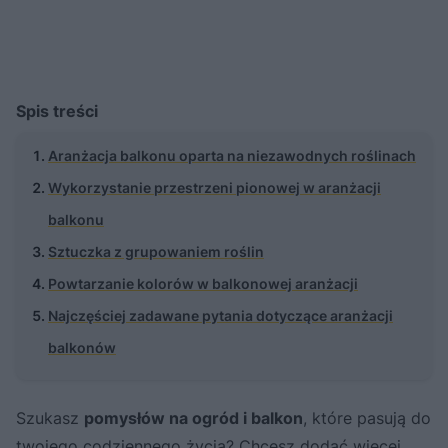
Spis treści
Aranżacja balkonu oparta na niezawodnych roślinach
Wykorzystanie przestrzeni pionowej w aranżacji
balkonu
Sztuczka z grupowaniem roślin
Powtarzanie kolorów w balkonowej aranżacji
Najczęściej zadawane pytania dotyczące aranżacji
balkonów
Szukasz
pomysłów na ogród i balkon
, które pasują do
twojego codziennego życia? Chcesz dodać więcej