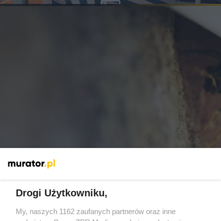
ak pozbyć się os z balkonu? Ceny pułapek,
środków i usług
Drogi Użytkowniku,
My, naszych 1162 zaufanych partnerów oraz inne