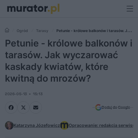
Ogród
Tarasy
Petunie - królowe balkonów i tarasów. Jak
wyczarować kaskady kwiatów, które kwitną do mrozów?
Petunie - królowe balkonów i
tarasów. Jak wyczarować
kaskady kwiatów, które
kwitną do mrozów?
2026-05-13
15:13
Dodaj do Google
Katarzyna Józefowicz
Opracowanie: redakcja serwisu 