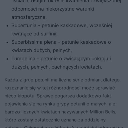
liściach, długim okresie kwitnienia i zwiększonej
odporności na niekorzystne warunki
atmosferyczne,
Supertunia - petunie kaskadowe, wcześniej
kwitnące od surfinii,
Superbissima plena - petunie kaskadowe o
kwiatach dużych, pełnych,
Tumbelina - petunie o zwisającym pokroju i
dużych, pełnych, pachnących kwiatach.
Każda z grup petunii ma liczne serie odmian, dlatego
rozeznanie się w tej różnorodności może sprawiać
nieco kłopotu. Sprawę pogarsza dodatkowo fakt
pojawienia się na rynku grypy petunii o małych, ale
bardzo licznych kwiatach nazywanych
Million Bells
,
które zostały ostatecznie uznane za oddzielny
gatunek
Calibrachoa
×
hybrida
(są bardziej odporne na