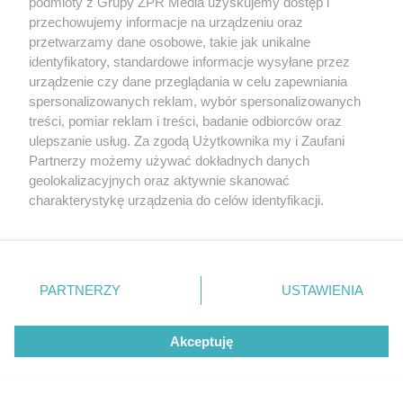
podmioty z Grupy ZPR Media uzyskujemy dostęp i
przechowujemy informacje na urządzeniu oraz
przetwarzamy dane osobowe, takie jak unikalne
identyfikatory, standardowe informacje wysyłane przez
urządzenie czy dane przeglądania w celu zapewniania
spersonalizowanych reklam, wybór spersonalizowanych
treści, pomiar reklam i treści, badanie odbiorców oraz
ulepszanie usług. Za zgodą Użytkownika my i Zaufani
Partnerzy możemy używać dokładnych danych
geolokalizacyjnych oraz aktywnie skanować
charakterystykę urządzenia do celów identyfikacji.
Ponieważ cenimy Twoją prywatność, prosimy o zgodę na
Najczęstsze błędy przy budowie tarasu. Przez
korzystanie z tych technologii poprzez kliknięcie
nie woda niszczy konstrukcję
„Akceptuję”. Zgoda jest dobrowolna i zawsze możesz ją
zmienić/wycofać klikając przycisk ustawień prywatności
PARTNERZY
USTAWIENIA
znajdujący się w lewym dolnym rogu strony
. Niektóre
rodzaje przetwarzania danych nie wymagają zgody
Więcej
Akceptuję
użytkownika, ale masz prawo sprzeciwić się takiemu
przetwarzaniu. Preferencje będą miały zastosowanie tylko
na tej witrynie.
Żaden utwór zamieszczony w serwisie nie może być powielany i