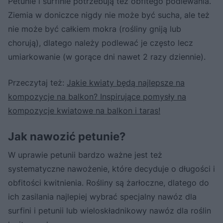
Petunie i surfinie potrzebują też obfitego podlewania.
Ziemia w doniczce nigdy nie może być sucha, ale też
nie może być całkiem mokra (rośliny gniją lub
chorują), dlatego należy podlewać je często lecz
umiarkowanie (w gorące dni nawet 2 razy dziennie).
Przeczytaj też:
Jakie kwiaty będą najlepsze na
kompozycje na balkon? Inspirujące pomysły na
kompozycje kwiatowe na balkon i taras!
Jak nawozić petunie?
W uprawie petunii bardzo ważne jest też
systematyczne nawożenie, które decyduje o długości i
obfitości kwitnienia. Rośliny są żarłoczne, dlatego do
ich zasilania najlepiej wybrać specjalny nawóz dla
surfini i petunii lub wieloskładnikowy nawóz dla roślin