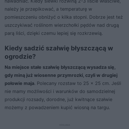
nawadniać. Kiedy siewki rozwiną 2-3 liście właściwe,
należy je przepikować, a temperaturę w
pomieszczeniu obniżyć o kilka stopni. Dobrze jest też
uszczykiwać roślinom wierzchołki pędów nad drugą
parą liści, dzięki czemu lepiej się rozkrzewią.
Kiedy sadzić szałwię błyszczącą w
ogrodzie?
Na miejsce stałe szałwię błyszczącą wysadza się,
gdy miną już wiosenne przymrozki, czyli w drugiej
połowie maja
. Polecany rozstaw to 25 x 25 cm. Jeśli
nie mamy możliwości i warunków do samodzielnej
produkcji rozsady, dorodne, już kwitnące szałwie
możemy z powadzeniem kupić wiosną na targu.