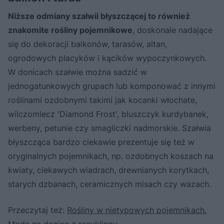
Niższe odmiany szałwii błyszczącej to również
znakomite rośliny pojemnikowe
, doskonale nadające
się do dekoracji balkonów, tarasów, altan,
ogrodowych placyków i kącików wypoczynkowych.
W donicach szałwie można sadzić w
jednogatunkowych grupach lub komponować z innymi
roślinami ozdobnymi takimi jak kocanki włochate,
wilczomlecz 'Diamond Frost', bluszczyk kurdybanek,
werbeny, petunie czy smagliczki nadmorskie. Szałwia
błyszcząca bardzo ciekawie prezentuje się też w
oryginalnych pojemnikach, np. ozdobnych koszach na
kwiaty, ciekawych wiadrach, drewnianych korytkach,
starych dzbanach, ceramicznych misach czy wazach.
Przeczytaj też:
Rośliny w nietypowych pojemnikach.