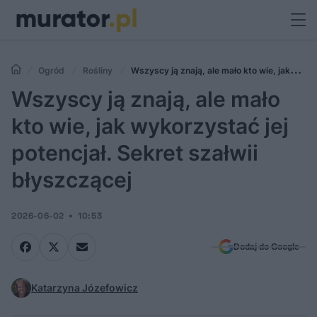
Ogród
Rośliny
Wszyscy ją znają, ale mało kto wie, jak
wykorzystać jej potencjał. Sekret szałwii błyszczącej
Wszyscy ją znają, ale mało
kto wie, jak wykorzystać jej
potencjał. Sekret szałwii
błyszczącej
2026-06-02
10:53
Dodaj do Google
Katarzyna Józefowicz