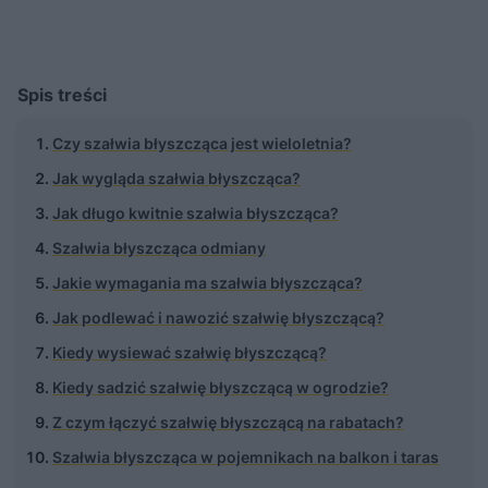
Spis treści
Czy szałwia błyszcząca jest wieloletnia?
Jak wygląda szałwia błyszcząca?
Jak długo kwitnie szałwia błyszcząca?
Szałwia błyszcząca odmiany
Jakie wymagania ma szałwia błyszcząca?
Jak podlewać i nawozić szałwię błyszczącą?
Kiedy wysiewać szałwię błyszczącą?
Kiedy sadzić szałwię błyszczącą w ogrodzie?
Z czym łączyć szałwię błyszczącą na rabatach?
Szałwia błyszcząca w pojemnikach na balkon i taras