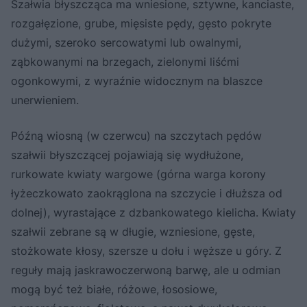
Szałwia błyszcząca ma wniesione, sztywne, kanciaste,
rozgałęzione, grube, mięsiste pędy, gęsto pokryte
dużymi, szeroko sercowatymi lub owalnymi,
ząbkowanymi na brzegach, zielonymi liśćmi
ogonkowymi, z wyraźnie widocznym na blaszce
unerwieniem.
Późną wiosną (w czerwcu) na szczytach pędów
szałwii błyszczącej pojawiają się wydłużone,
rurkowate kwiaty wargowe (górna warga korony
łyżeczkowato zaokrąglona na szczycie i dłuższa od
dolnej), wyrastające z dzbankowatego kielicha. Kwiaty
szałwii zebrane są w długie, wzniesione, gęste,
stożkowate kłosy, szersze u dołu i węższe u góry. Z
reguły mają jaskrawoczerwoną barwę, ale u odmian
mogą być też białe, różowe, łososiowe,