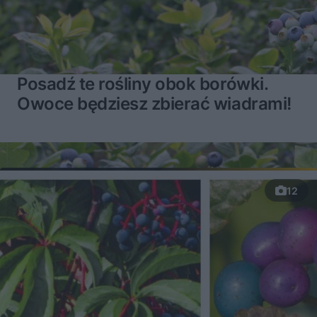
Posadź te rośliny obok borówki.
Owoce będziesz zbierać wiadrami!
12