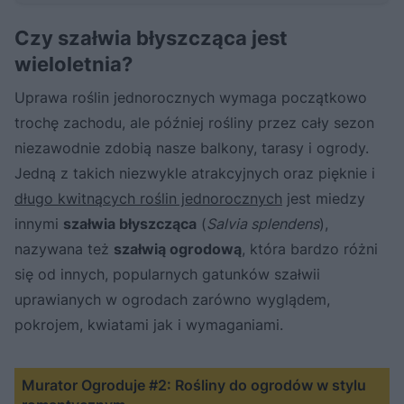
Czy szałwia błyszcząca jest
wieloletnia?
Uprawa roślin jednorocznych wymaga początkowo
trochę zachodu, ale później rośliny przez cały sezon
niezawodnie zdobią nasze balkony, tarasy i ogrody.
Jedną z takich niezwykle atrakcyjnych oraz pięknie i
długo kwitnących roślin jednorocznych
jest miedzy
innymi
szałwia błyszcząca
(
Salvia splendens
),
nazywana też
szałwią ogrodową
, która bardzo różni
się od innych, popularnych gatunków szałwii
uprawianych w ogrodach zarówno wyglądem,
pokrojem, kwiatami jak i wymaganiami.
Murator Ogroduje #2: Rośliny do ogrodów w stylu