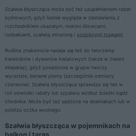
Szałwia błyszcząca może być też uzupełnieniem rabat
bylinowych, gdyż ładnie wygląda w zestawieniu z
rozchodnikiem okazałym, niskimi liliowcami,
rudbekiami, szałwią omszoną i
ozdobnymi trawami
.
Roślina znakomicie nadaje się też do tworzenia
kwietników i dywanów kwiatowych (także w zieleni
miejskiej), gdyż posadzona w grupie tworzy
wyraziste, barwne plamy (szczególnie odmiany
czerwone). Szałwia błyszcząca sprawdza się też w
roli obwódki rabaty lub szpaleru wzdłuż ścieżki bądź
chodnika. Może być też sadzona na skalniakach lub w
pobliżu oczka wodnego.
Szałwia błyszcząca w pojemnikach na
balkon i taras