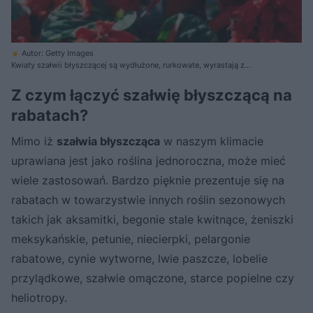
Autor: Getty Images
Kwiaty szałwii błyszczącej są wydłużone, rurkowate, wyrastają z
dzbankowatego kielicha
Z czym łączyć szałwię błyszczącą na
rabatach?
Mimo iż
szałwia błyszcząca
w naszym klimacie
uprawiana jest jako roślina jednoroczna, może mieć
wiele zastosowań. Bardzo pięknie prezentuje się na
rabatach w towarzystwie innych roślin sezonowych
takich jak aksamitki, begonie stale kwitnące, żeniszki
meksykańskie, petunie, niecierpki, pelargonie
rabatowe, cynie wytworne, lwie paszcze, lobelie
przylądkowe, szałwie omączone, starce popielne czy
heliotropy.