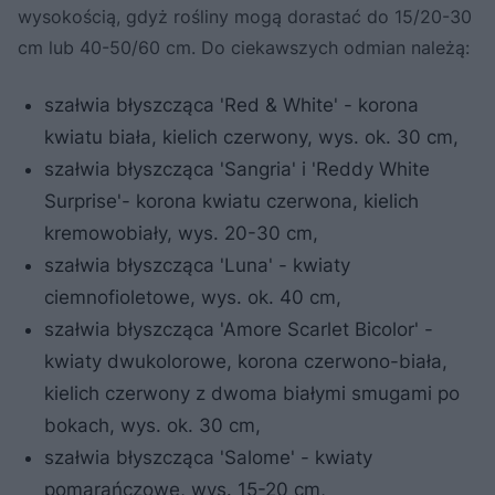
wysokością, gdyż rośliny mogą dorastać do 15/20-30
cm lub 40-50/60 cm. Do ciekawszych odmian należą:
szałwia błyszcząca 'Red & White' - korona
kwiatu biała, kielich czerwony, wys. ok. 30 cm,
szałwia błyszcząca 'Sangria' i 'Reddy White
Surprise'- korona kwiatu czerwona, kielich
kremowobiały, wys. 20-30 cm,
szałwia błyszcząca 'Luna' - kwiaty
ciemnofioletowe, wys. ok. 40 cm,
szałwia błyszcząca 'Amore Scarlet Bicolor' -
kwiaty dwukolorowe, korona czerwono-biała,
kielich czerwony z dwoma białymi smugami po
bokach, wys. ok. 30 cm,
szałwia błyszcząca 'Salome' - kwiaty
pomarańczowe, wys. 15-20 cm,