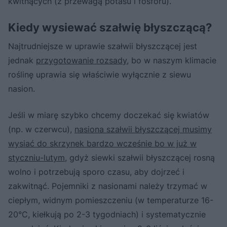
kwitnących (z przewagą potasu i fosforu).
Kiedy wysiewać szałwię błyszczącą?
Najtrudniejsze w uprawie szałwii błyszczącej jest
jednak
przygotowanie rozsady
, bo w naszym klimacie
roślinę uprawia się właściwie wyłącznie z siewu
nasion.
Jeśli w miarę szybko chcemy doczekać się kwiatów
(np. w czerwcu),
nasiona szałwii błyszczącej musimy
wysiać do skrzynek bardzo wcześnie bo w już w
styczniu-lutym
, gdyż siewki szałwii błyszczącej rosną
wolno i potrzebują sporo czasu, aby dojrzeć i
zakwitnąć. Pojemniki z nasionami należy trzymać w
ciepłym, widnym pomieszczeniu (w temperaturze 16-
20°C, kiełkują po 2-3 tygodniach) i systematycznie