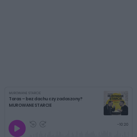
MUROWANE STARCIE
Taras – bez dachu czy zadaszony?
MUROWANE STARCIE
G
P
P
P
-
10:20
r
r
r
o
a
z
z
j
z
e
e