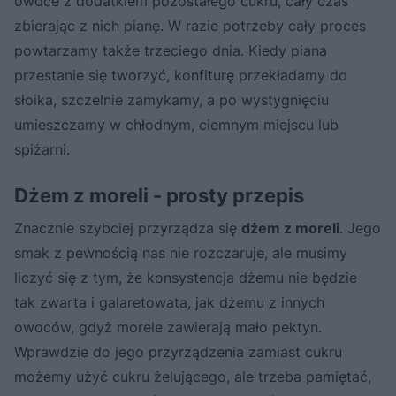
owoce z dodatkiem pozostałego cukru, cały czas
zbierając z nich pianę. W razie potrzeby cały proces
powtarzamy także trzeciego dnia. Kiedy piana
przestanie się tworzyć, konfiturę przekładamy do
słoika, szczelnie zamykamy, a po wystygnięciu
umieszczamy w chłodnym, ciemnym miejscu lub
spiżarni.
Dżem z moreli - prosty przepis
Znacznie szybciej przyrządza się
dżem z moreli
. Jego
smak z pewnością nas nie rozczaruje, ale musimy
liczyć się z tym, że konsystencja dżemu nie będzie
tak zwarta i galaretowata, jak dżemu z innych
owoców, gdyż morele zawierają mało pektyn.
Wprawdzie do jego przyrządzenia zamiast cukru
możemy użyć cukru żelującego, ale trzeba pamiętać,