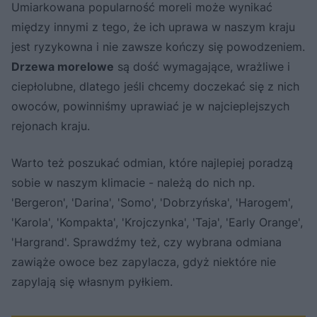
Umiarkowana popularność moreli może wynikać
między innymi z tego, że ich uprawa w naszym kraju
jest ryzykowna i nie zawsze kończy się powodzeniem.
Drzewa morelowe
są dość wymagające, wrażliwe i
ciepłolubne, dlatego jeśli chcemy doczekać się z nich
owoców, powinniśmy uprawiać je w najcieplejszych
rejonach kraju.
Warto też poszukać odmian, które najlepiej poradzą
sobie w naszym klimacie - należą do nich np.
'Bergeron', 'Darina', 'Somo', 'Dobrzyńska', 'Harogem',
'Karola', 'Kompakta', 'Krojczynka', 'Taja', 'Early Orange',
'Hargrand'. Sprawdźmy też, czy wybrana odmiana
zawiąże owoce bez zapylacza, gdyż niektóre nie
zapylają się własnym pyłkiem.