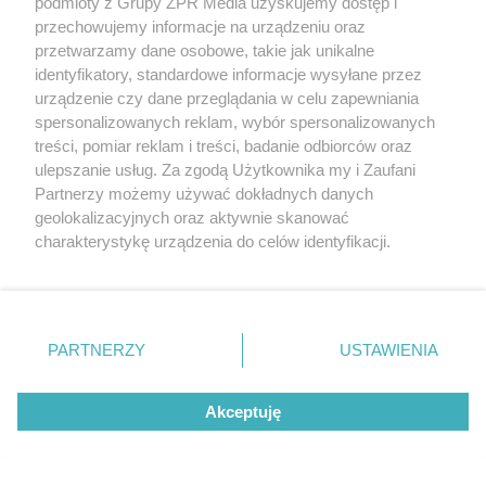
podmioty z Grupy ZPR Media uzyskujemy dostęp i
przechowujemy informacje na urządzeniu oraz
przetwarzamy dane osobowe, takie jak unikalne
identyfikatory, standardowe informacje wysyłane przez
urządzenie czy dane przeglądania w celu zapewniania
spersonalizowanych reklam, wybór spersonalizowanych
treści, pomiar reklam i treści, badanie odbiorców oraz
ulepszanie usług. Za zgodą Użytkownika my i Zaufani
Partnerzy możemy używać dokładnych danych
Suchlin różowy - delikatny kwiat
geolokalizacyjnych oraz aktywnie skanować
charakterystykę urządzenia do celów identyfikacji.
Ponieważ cenimy Twoją prywatność, prosimy o zgodę na
korzystanie z tych technologii poprzez kliknięcie
„Akceptuję”. Zgoda jest dobrowolna i zawsze możesz ją
zmienić/wycofać klikając przycisk ustawień prywatności
PARTNERZY
USTAWIENIA
znajdujący się w lewym dolnym rogu strony
. Niektóre
rodzaje przetwarzania danych nie wymagają zgody
Akceptuję
użytkownika, ale masz prawo sprzeciwić się takiemu
przetwarzaniu. Preferencje będą miały zastosowanie tylko
na tej witrynie.