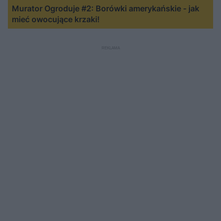
Murator Ogroduje #2: Borówki amerykańskie - jak
mieć owocujące krzaki!