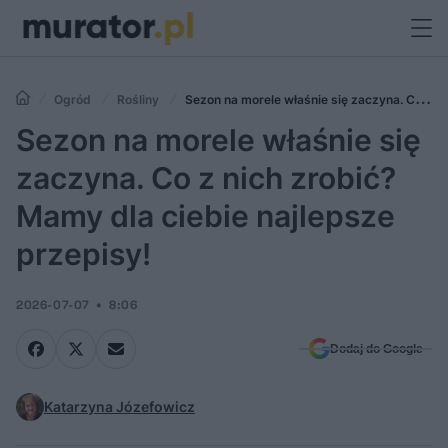
Ogród
Rośliny
Sezon na morele właśnie się zaczyna. Co z
nich zrobić? Mamy dla ciebie najlepsze przepisy!
Sezon na morele właśnie się
zaczyna. Co z nich zrobić?
Mamy dla ciebie najlepsze
przepisy!
2026-07-07
8:06
Dodaj do Google
Katarzyna Józefowicz