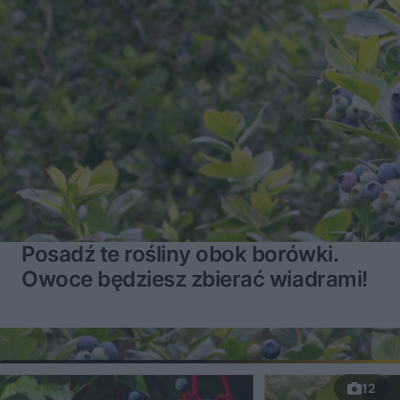
Posadź te rośliny obok borówki.
Owoce będziesz zbierać wiadrami!
12