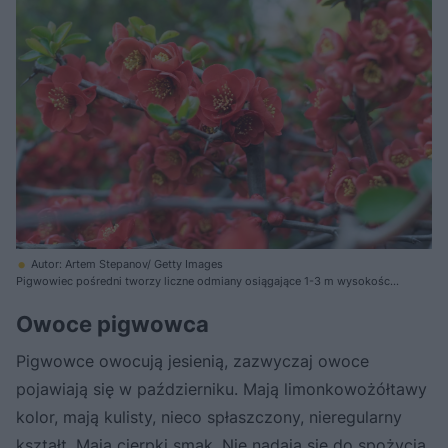
Autor: Artem Stepanov/ Getty Images
Pigwowiec pośredni tworzy liczne odmiany osiągające 1-3 m wysokości.
Ma małe wymagania glebowe i wilgotnościowe, dobrze rośnie w słońcu i
półcieniu. Zakwita w kwietniu. Latem dojrzewają żółte aromatyczne
Owoce pigwowca
owoce nadające się na przetwory
Pigwowce owocują jesienią, zazwyczaj owoce
pojawiają się w październiku. Mają limonkowożółtawy
kolor, mają kulisty, nieco spłaszczony, nieregularny
kształt. Mają cierpki smak. Nie nadają się do spożycia