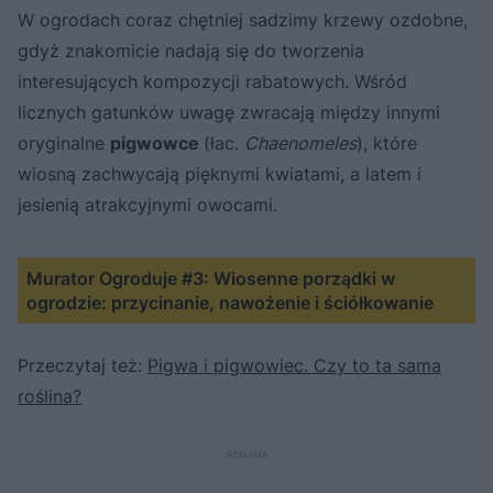
W ogrodach coraz chętniej sadzimy krzewy ozdobne,
gdyż znakomicie nadają się do tworzenia
interesujących kompozycji rabatowych. Wśród
licznych gatunków uwagę zwracają między innymi
oryginalne
pigwowce
(łac.
Chaenomeles
), które
wiosną zachwycają pięknymi kwiatami, a latem i
jesienią atrakcyjnymi owocami.
Murator Ogroduje #3: Wiosenne porządki w
ogrodzie: przycinanie, nawożenie i ściółkowanie
Przeczytaj też:
Pigwa i pigwowiec. Czy to ta sama
roślina?