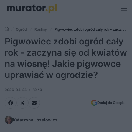
Ogród
Rośliny
Pigwowiec zdobi ogród cały rok - zaczyna
się od kwiatów na wiosnę! Jakie pigwowce uprawiać w ogrodzie?
Pigwowiec zdobi ogród cały
rok - zaczyna się od kwiatów
na wiosnę! Jakie pigwowce
uprawiać w ogrodzie?
2026-04-24
12:19
Dodaj do Google
Katarzyna Józefowicz