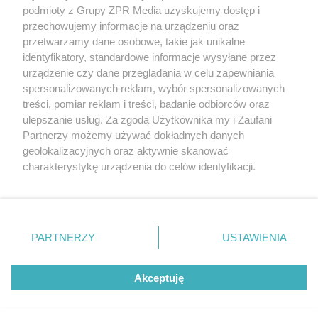
podmioty z Grupy ZPR Media uzyskujemy dostęp i
rozpowszechniany lub dalej rozpowszechniany w jakikolwiek
sposób (w tym także elektroniczny lub mechaniczny) na
przechowujemy informacje na urządzeniu oraz
jakimkolwiek polu eksploatacji w jakiejkolwiek formie, włącznie z
przetwarzamy dane osobowe, takie jak unikalne
umieszczaniem w Internecie bez pisemnej zgody właściciela praw.
Jakiekolwiek użycie lub wykorzystanie utworów w całości lub w
identyfikatory, standardowe informacje wysyłane przez
części z naruszeniem prawa, tzn. bez właściwej zgody, jest
urządzenie czy dane przeglądania w celu zapewniania
zabronione pod groźbą kary i może być ścigane prawnie.
spersonalizowanych reklam, wybór spersonalizowanych
treści, pomiar reklam i treści, badanie odbiorców oraz
ulepszanie usług. Za zgodą Użytkownika my i Zaufani
Partnerzy możemy używać dokładnych danych
geolokalizacyjnych oraz aktywnie skanować
charakterystykę urządzenia do celów identyfikacji.
O nas
Ponieważ cenimy Twoją prywatność, prosimy o zgodę na
korzystanie z tych technologii poprzez kliknięcie
Informacje prawne
„Akceptuję”. Zgoda jest dobrowolna i zawsze możesz ją
zmienić/wycofać klikając przycisk ustawień prywatności
Nasze serwisy
PARTNERZY
USTAWIENIA
znajdujący się w lewym dolnym rogu strony
. Niektóre
© 2026 Grupa ZPR Media
rodzaje przetwarzania danych nie wymagają zgody
Akceptuję
użytkownika, ale masz prawo sprzeciwić się takiemu
przetwarzaniu. Preferencje będą miały zastosowanie tylko
na tej witrynie.