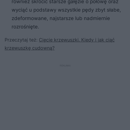
również skrócić starsze gałęzie o połowę oraz
wyciąć u podstawy wszystkie pędy zbyt słabe,
zdeformowane, najstarsze lub nadmiernie
rozrośnięte.
Przeczytaj też:
Cięcie krzewuszki. Kiedy i jak ciąć
krzewuszkę cudowną?