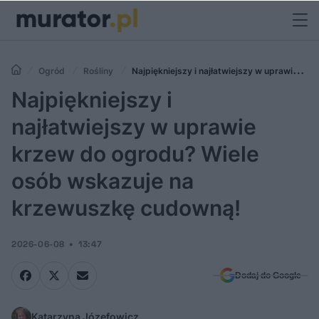
Ogród
Rośliny
Najpiękniejszy i najłatwiejszy w uprawie
krzew do ogrodu? Wiele osób wskazuje na krzewuszkę cudowną!
Najpiękniejszy i
najłatwiejszy w uprawie
krzew do ogrodu? Wiele
osób wskazuje na
krzewuszkę cudowną!
2026-06-08
13:47
Dodaj do Google
Katarzyna Józefowicz