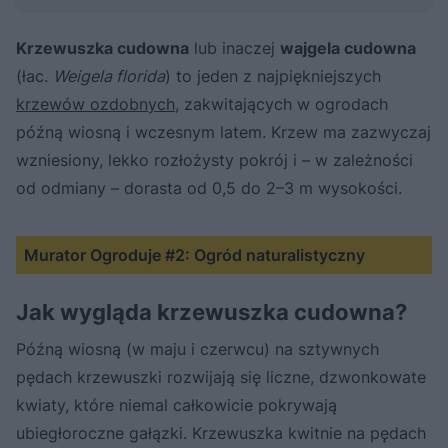
Krzewuszka cudowna
lub inaczej
wajgela cudowna
(łac.
Weigela florida
) to jeden z najpiękniejszych
krzewów ozdobnych
, zakwitających w ogrodach
późną wiosną i wczesnym latem. Krzew ma zazwyczaj
wzniesiony, lekko rozłożysty pokrój i – w zależności
od odmiany – dorasta od 0,5 do 2–3 m wysokości.
Murator Ogroduje #2: Ogród naturalistyczny
Jak wygląda krzewuszka cudowna?
Późną wiosną (w maju i czerwcu) na sztywnych
pędach krzewuszki rozwijają się liczne, dzwonkowate
kwiaty, które niemal całkowicie pokrywają
ubiegłoroczne gałązki. Krzewuszka kwitnie na pędach