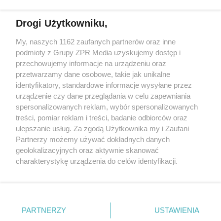
Więcej
Drogi Użytkowniku,
My, naszych 1162 zaufanych partnerów oraz inne
Żaden utwór zamieszczony w serwisie nie może być powielany i
podmioty z Grupy ZPR Media uzyskujemy dostęp i
rozpowszechniany lub dalej rozpowszechniany w jakikolwiek
sposób (w tym także elektroniczny lub mechaniczny) na
przechowujemy informacje na urządzeniu oraz
jakimkolwiek polu eksploatacji w jakiejkolwiek formie, włącznie z
przetwarzamy dane osobowe, takie jak unikalne
umieszczaniem w Internecie bez pisemnej zgody właściciela praw.
Jakiekolwiek użycie lub wykorzystanie utworów w całości lub w
identyfikatory, standardowe informacje wysyłane przez
części z naruszeniem prawa, tzn. bez właściwej zgody, jest
urządzenie czy dane przeglądania w celu zapewniania
zabronione pod groźbą kary i może być ścigane prawnie.
spersonalizowanych reklam, wybór spersonalizowanych
treści, pomiar reklam i treści, badanie odbiorców oraz
ulepszanie usług. Za zgodą Użytkownika my i Zaufani
Partnerzy możemy używać dokładnych danych
geolokalizacyjnych oraz aktywnie skanować
charakterystykę urządzenia do celów identyfikacji.
O nas
Ponieważ cenimy Twoją prywatność, prosimy o zgodę na
korzystanie z tych technologii poprzez kliknięcie
Informacje prawne
„Akceptuję”. Zgoda jest dobrowolna i zawsze możesz ją
zmienić/wycofać klikając przycisk ustawień prywatności
Nasze serwisy
PARTNERZY
USTAWIENIA
znajdujący się w lewym dolnym rogu strony
. Niektóre