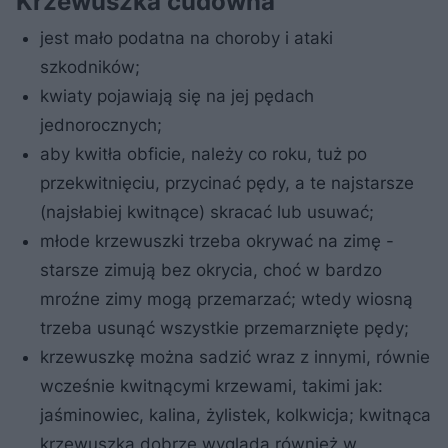
Krzewuszka cudowna
jest mało podatna na choroby i ataki
szkodników;
kwiaty pojawiają się na jej pędach
jednorocznych;
aby kwitła obficie, należy co roku, tuż po
przekwitnięciu, przycinać pędy, a te najstarsze
(najsłabiej kwitnące) skracać lub usuwać;
młode krzewuszki trzeba okrywać na zimę -
starsze zimują bez okrycia, choć w bardzo
mroźne zimy mogą przemarzać; wtedy wiosną
trzeba usunąć wszystkie przemarznięte pędy;
krzewuszkę można sadzić wraz z innymi, równie
wcześnie kwitnącymi krzewami, takimi jak:
jaśminowiec, kalina, żylistek, kolkwicja; kwitnąca
krzewuszka dobrze wygląda również w