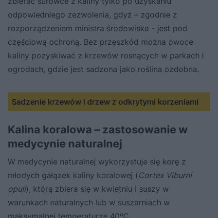
zbierać surowce z kaliny tylko po uzyskaniu
odpowiedniego zezwolenia, gdyż – zgodnie z
rozporządzeniem ministra środowiska - jest pod
częściową ochroną. Bez przeszkód można owoce
kaliny pozyskiwać z krzewów rosnących w parkach i
ogrodach, gdzie jest sadzona jako roślina ozdobna.
Sadzenie krzewów i drzew z odkrytymi korzeniami
Kalina koralowa – zastosowanie w
medycynie naturalnej
W medycynie naturalnej wykorzystuje się korę z
młodych gałązek kaliny koralowej (
Cortex Viburni
opuli
), którą zbiera się w kwietniu i suszy w
warunkach naturalnych lub w suszarniach w
maksymalnej temperaturze 40ºC.