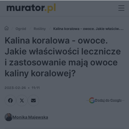
Ogród
Rośliny
Kalina koralowa - owoce. Jakie właściwości
lecznicze i zastosowanie mają owoce kaliny koralowej?
Kalina koralowa - owoce.
Jakie właściwości lecznicze
i zastosowanie mają owoce
kaliny koralowej?
2023-02-24
11:11
Dodaj do Google
Monika Majewska