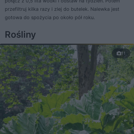
połącz z 0,5 lita wódki i odstaw na tydzień. Potem
przefiltruj kilka razy i zlej do butelek. Nalewka jest
gotowa do spożycia po około pół roku.
Rośliny
11