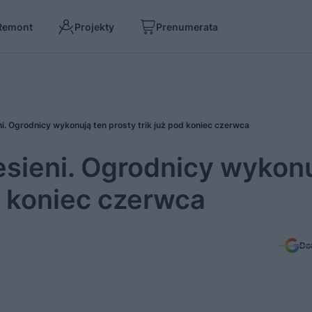
Remont
Projekty
Prenumerata
ni. Ogrodnicy wykonują ten prosty trik już pod koniec czerwca
esieni. Ogrodnicy wykon
od koniec czerwca
Do