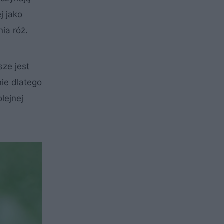
j jako
ia róż.
sze jest
nie dlatego
lejnej