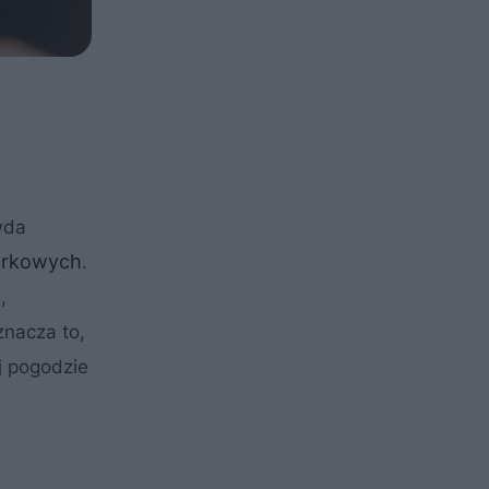
wda
arkowych
.
h
,
znacza to,
j pogodzie