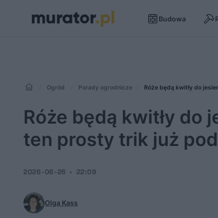
Budowa
Ogród
Porady ogrodnicze
Róże będą kwitły do jesie
Róże będą kwitły do j
ten prosty trik już p
2026-06-26
22:09
Olga Kass