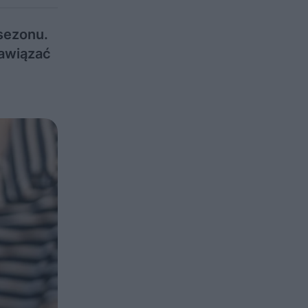
 sezonu.
zawiązać