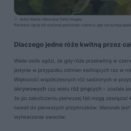
Autor: Mariia Vitkovska/ Getty Images
Pierwsze cięcie róż wykonaj pod koniec czerwca, gdy zaczynają opada
Dlaczego jedne róże kwitną przez całe
Wiele osób sądzi, że gdy róże przekwitną w czer
jedynie w przypadku odmian kwitnących raz w rok
Większość współczesnych róż sadzonych w prz
okrywowych
róż pnących
czy wielu
– została j
że po zakończeniu pierwszej fali mogą zawiązać ko
nawet do pierwszych przymrozków. Warunek jest j
wytwarzania owoców.