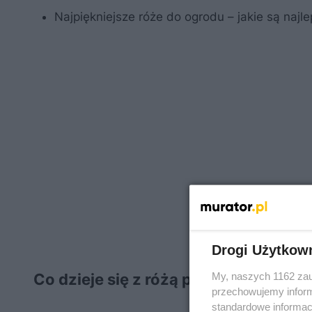
Najpiękniejsze róże do ogrodu – jakie są najl
Drogi Użytkow
My, naszych 1162 zau
Co dzieje się z różą po przekwitnięci
przechowujemy informa
standardowe informac