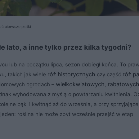
ć pierwsze płatki
 lato, a inne tylko przez kilka tygodni?
wcu lub na początku lipca, sezon dobiegł końca. To pra
róż historycznych
róż p
u, takich jak wiele
czy część
wielkokwiatowych
rabatowyc
ydomowych ogrodach –
,
ednak wyhodowana z myślą o powtarzaniu kwitnienia. O
lejne pąki i kwitnąć aż do września, a przy sprzyjające
eden: roślina nie może zbyt wcześnie przejść w etap