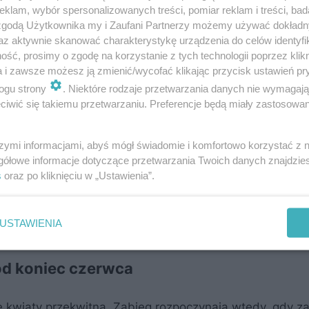
pod uwagę. Po zapyleniu kwiatu róża uruchamia natura
klam, wybór spersonalizowanych treści, pomiar reklam i treści, bad
 zgodą Użytkownika my i Zaufani Partnerzy możemy używać dokład
rgię w tworzenie nowych pąków, zaczyna rozwijać owo
az aktywnie skanować charakterystykę urządzenia do celów identyfi
ktu widzenia to dla rośliny najważniejsze zadanie.
ść, prosimy o zgodę na korzystanie z tych technologii poprzez klikn
a i zawsze możesz ją zmienić/wycofać klikając przycisk ustawień pr
MATERIAŁ SPONSOROWANY
ogu strony
. Niektóre rodzaje przetwarzania danych nie wymagaj
iwić się takiemu przetwarzaniu. Preferencje będą miały zastosowanie
grodzie – nawożenie i pielęgnacja
szymi informacjami, abyś mógł świadomie i komfortowo korzystać z
iatów na krzewie może ograniczyć kolejne kwitnienie
gółowe informacje dotyczące przetwarzania Twoich danych znajdzi
ga prawidłowo i nie musi już tworzyć nowych kwiatów. U
s
oraz po kliknięciu w „Ustawienia”.
ie traci energii na rozwój owoców i u odmian powtarzaj
dy zakończone pąkami.
USTAWIENIA
od koniec czerwca
e kwiaty przekwitną. Zabieg rozpoczynają wtedy, gdy z