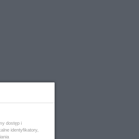
y dostęp i
lne identyfikatory,
iania