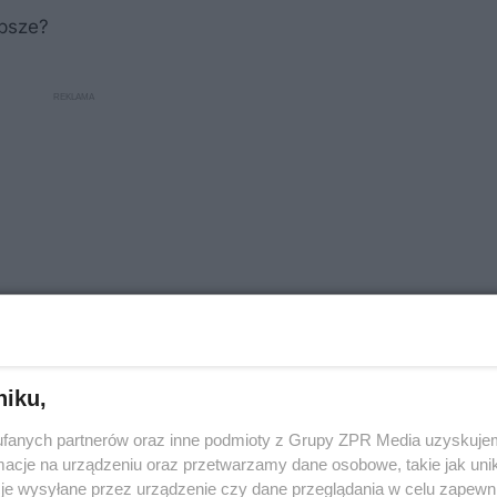
epsze?
niku,
fanych partnerów oraz inne podmioty z Grupy ZPR Media uzyskujem
u?
cje na urządzeniu oraz przetwarzamy dane osobowe, takie jak unika
je wysyłane przez urządzenie czy dane przeglądania w celu zapewn