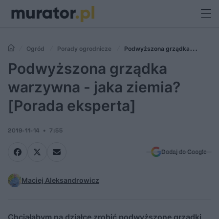
Ogród
Porady ogrodnicze
Podwyższona grządka
warzywna - jaka ziemia? [Porada eksperta]
Podwyższona grządka
warzywna - jaka ziemia?
[Porada eksperta]
2019-11-14
7:55
Dodaj do Google
Maciej Aleksandrowicz
Chciałabym na działce zrobić podwyższone grządki