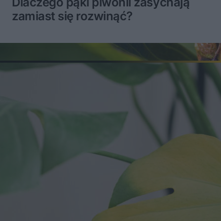
Dlaczego pąki piwonii zasychają
zamiast się rozwinąć?