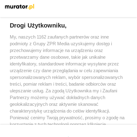
Więcej
Drogi Użytkowniku,
My, naszych 1162 zaufanych partnerów oraz inne
Żaden utwór zamieszczony w serwisie nie może być powielany i
rozpowszechniany lub dalej rozpowszechniany w jakikolwiek sposób
podmioty z Grupy ZPR Media uzyskujemy dostęp i
(w tym także elektroniczny lub mechaniczny) na jakimkolwiek polu
przechowujemy informacje na urządzeniu oraz
eksploatacji w jakiejkolwiek formie, włącznie z umieszczaniem w
przetwarzamy dane osobowe, takie jak unikalne
Internecie bez pisemnej zgody właściciela praw. Jakiekolwiek użycie
lub wykorzystanie utworów w całości lub w części z naruszeniem
identyfikatory, standardowe informacje wysyłane przez
prawa, tzn. bez właściwej zgody, jest zabronione pod groźbą kary i
urządzenie czy dane przeglądania w celu zapewniania
może być ścigane prawnie.
spersonalizowanych reklam, wybór spersonalizowanych
treści, pomiar reklam i treści, badanie odbiorców oraz
ulepszanie usług. Za zgodą Użytkownika my i Zaufani
Partnerzy możemy używać dokładnych danych
geolokalizacyjnych oraz aktywnie skanować
charakterystykę urządzenia do celów identyfikacji.
O nas
Ponieważ cenimy Twoją prywatność, prosimy o zgodę na
korzystanie z tych technologii poprzez kliknięcie
Informacje prawne
„Akceptuję”. Zgoda jest dobrowolna i zawsze możesz ją