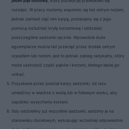
jeden pąk liściowy
, który pozwoli jej prawidłowo się
rozwijać. W pracy możemy wspomóc się też ostrym nożem,
jednak zamiast ciąć nim karpę, postarajmy się z jego
pomocą rozluźniać bryłę korzeniową i oddzielać
poszczególne sadzonki ręcznie. Wprawdzie duże
egzemplarze można też przeciąć przez środek ostrym
szpadlem lub nożem, jest to jednak zabieg radykalny, który
może uszkodzić część pąków i korzeni, dlatego lepiej go
unikać.
Pozyskane przez podział karpy sadzonki, od razu
umieśćmy w wiadrze z wodą lub w foliowym worku, aby
zapobiec wysychaniu korzeni.
Gdy oddzielimy już wszystkie sadzonki, sadzimy je na
stanowisku docelowym, wykopując wcześniej odpowiednio