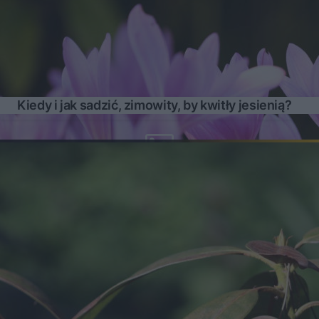
Kiedy i jak sadzić, zimowity, by kwitły jesienią?