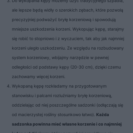
Do wykopania kępy możemy użyć tradycyjnego szpadla,
ale lepsze będą widły o szerokich zębach, które pozwolą
precyzyjniej podważyć bryłę korzeniową i spowodują
mniejsze uszkodzenia korzeni. Wykopując kępę, starajmy
się robić to stopniowo i z wyczuciem, tak aby jak najmniej
korzeni uległo uszkodzeniu. Ze względu na rozbudowany
system korzeniowy, wbijajmy narzędzie w pewnej
odległości od podstawy kępy (20-30 cm), dzięki czemu
zachowamy więcej korzeni.
Wykopaną kępę rozkładamy na przygotowanym
stanowisku i palcami rozluźniamy bryłę korzeniową,
oddzielając od niej poszczególne sadzonki (odłączają się
od macierzystej rośliny stosunkowo łatwo).
Każda
sadzonka powinna mieć własne korzenie i co najmniej