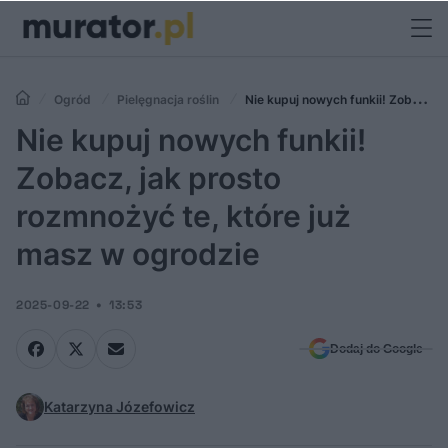
Ogród
Pielęgnacja roślin
Nie kupuj nowych funkii! Zobacz,
jak prosto rozmnożyć te, które już masz w ogrodzie
Nie kupuj nowych funkii!
Zobacz, jak prosto
rozmnożyć te, które już
masz w ogrodzie
2025-09-22
13:53
Dodaj do Google
Katarzyna Józefowicz