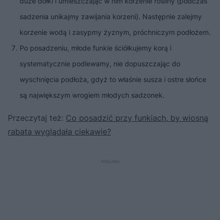
duże dołki i umieszczając w nim korzenie rośliny (podczas
sadzenia unikajmy zawijania korzeni). Następnie zalejmy
korzenie wodą i zasypmy żyznym, próchniczym podłożem.
Po posadzeniu, młode funkie ściółkujemy korą i
systematycznie podlewamy, nie dopuszczając do
wyschnięcia podłoża, gdyż to właśnie susza i ostre słońce
są największym wrogiem młodych sadzonek.
Przeczytaj też:
Co posadzić przy funkiach, by wiosną
rabata wyglądała ciekawie?