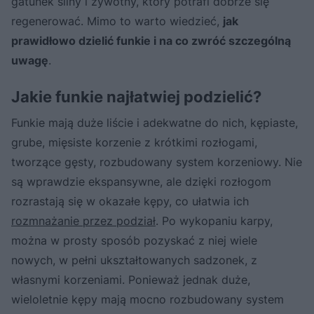
gatunek silny i żywotny, który potrafi dobrze się
regenerować. Mimo to warto wiedzieć,
jak
prawidłowo dzielić funkie i na co zwróć szczególną
uwagę
.
Jakie funkie najłatwiej podzielić?
Funkie mają duże liście i adekwatne do nich, kępiaste,
grube, mięsiste korzenie z krótkimi rozłogami,
tworzące gęsty, rozbudowany system korzeniowy. Nie
są wprawdzie ekspansywne, ale dzięki rozłogom
rozrastają się w okazałe kępy, co ułatwia ich
rozmnażanie przez podział
. Po wykopaniu karpy,
można w prosty sposób pozyskać z niej wiele
nowych, w pełni ukształtowanych sadzonek, z
własnymi korzeniami. Ponieważ jednak duże,
wieloletnie kępy mają mocno rozbudowany system