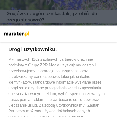
Gnojówka z ogórecznika. Jak ją zrobić i do
czego stosować?
Więcej
Drogi Użytkowniku,
My, naszych 1162 zaufanych partnerów oraz inne
Żaden utwór zamieszczony w serwisie nie może być powielany i
podmioty z Grupy ZPR Media uzyskujemy dostęp i
rozpowszechniany lub dalej rozpowszechniany w jakikolwiek
sposób (w tym także elektroniczny lub mechaniczny) na
przechowujemy informacje na urządzeniu oraz
jakimkolwiek polu eksploatacji w jakiejkolwiek formie, włącznie z
przetwarzamy dane osobowe, takie jak unikalne
umieszczaniem w Internecie bez pisemnej zgody właściciela praw.
Jakiekolwiek użycie lub wykorzystanie utworów w całości lub w
identyfikatory, standardowe informacje wysyłane przez
części z naruszeniem prawa, tzn. bez właściwej zgody, jest
urządzenie czy dane przeglądania w celu zapewniania
zabronione pod groźbą kary i może być ścigane prawnie.
spersonalizowanych reklam, wybór spersonalizowanych
treści, pomiar reklam i treści, badanie odbiorców oraz
ulepszanie usług. Za zgodą Użytkownika my i Zaufani
Partnerzy możemy używać dokładnych danych
geolokalizacyjnych oraz aktywnie skanować