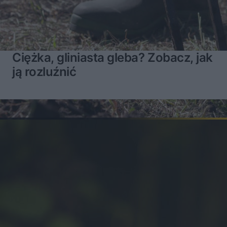
Ciężka, gliniasta gleba? Zobacz, jak
ją rozluźnić