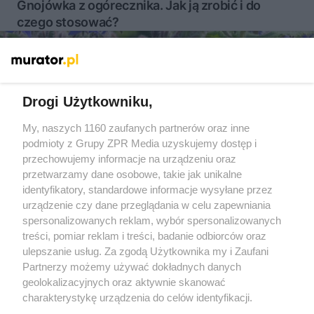
Gnojówka z ogórecznika. Jak ją zrobić i do
czego stosować?
Więcej
Drogi Użytkowniku,
My, naszych 1160 zaufanych partnerów oraz inne
Żaden utwór zamieszczony w serwisie nie może być powielany i
podmioty z Grupy ZPR Media uzyskujemy dostęp i
rozpowszechniany lub dalej rozpowszechniany w jakikolwiek
sposób (w tym także elektroniczny lub mechaniczny) na
przechowujemy informacje na urządzeniu oraz
jakimkolwiek polu eksploatacji w jakiejkolwiek formie, włącznie z
przetwarzamy dane osobowe, takie jak unikalne
umieszczaniem w Internecie bez pisemnej zgody właściciela praw.
Jakiekolwiek użycie lub wykorzystanie utworów w całości lub w
identyfikatory, standardowe informacje wysyłane przez
części z naruszeniem prawa, tzn. bez właściwej zgody, jest
urządzenie czy dane przeglądania w celu zapewniania
zabronione pod groźbą kary i może być ścigane prawnie.
spersonalizowanych reklam, wybór spersonalizowanych
treści, pomiar reklam i treści, badanie odbiorców oraz
ulepszanie usług. Za zgodą Użytkownika my i Zaufani
Partnerzy możemy używać dokładnych danych
geolokalizacyjnych oraz aktywnie skanować
charakterystykę urządzenia do celów identyfikacji.
O nas
Ponieważ cenimy Twoją prywatność, prosimy o zgodę na