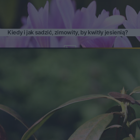
Kiedy i jak sadzić, zimowity, by kwitły jesienią?