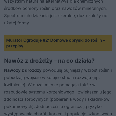
wszystkim naturalna alternatywa dla chemicznych
środków ochrony roślin
oraz
nawozów mineralnych
.
Spectrum ich działania jest szerokie, dużo zależy od
użytej formy.
Murator Ogroduje #2: Domowe opryski do roślin -
przepisy
Nawóz z drożdży – na co działa?
Nawozy z drożdży
powodują bujniejszy wzrost roślin i
pobudzają wejście w kolejne stadia rozwoju (np.
kwitnienie). W dużej mierze pomagają także w
rozbudowie systemu korzeniowego i zwiększeniu jego
zdolności sorpcyjnych (pobierania wody i składników
pokarmowych). Jednocześnie ograniczają ryzyko
występowania chorób korzeni i populacje szkodliwych