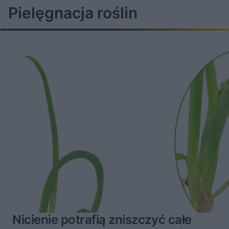
u
Â
Pielęgnacja roślin
Nicienie potrafią zniszczyć całe