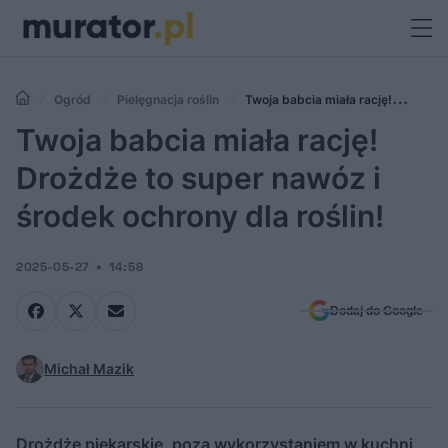
Ogród
Pielęgnacja roślin
Twoja babcia miała rację!
Drożdże to super nawóz i środek ochrony dla roślin!
Twoja babcia miała rację!
Drożdże to super nawóz i
środek ochrony dla roślin!
2025-05-27
14:58
Dodaj do Google
Michał Mazik
Drożdże piekarskie, poza wykorzystaniem w kuchni,