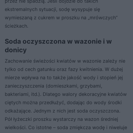
przez nie spadzią. Jeśli dojdzie do takich
ekstremalnych sytuacji, sodę wysypuje się
wymieszaną z cukrem w proszku na „mrówczych”
ścieżkach.
Soda oczyszczona w wazonie i w
donicy
Zachowanie świeżości kwiatów w wazonie zależy nie
tylko od cech gatunku oraz fazy kwitnienia. W dużej
mierze wpływa na to także jakość wody i stopień jej
zanieczyszczenia (domieszkami, grzybami,
bakteriami, itd.). Dlatego walory dekoracyjne kwiatów
ciętych można przedłużyć, dodając do wody środki
odkażające. Jednym z nich jest soda oczyszczona.
Pół łyżeczki proszku wystarczy na wazon średniej
wielkości. Co istotne – soda zmiękcza wodę i niweluje