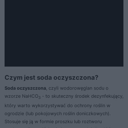
Czym jest soda oczyszczona?
Soda oczyszczona
, czyli wodorowęglan sodu o
wzorze NaHCO
- to skuteczny środek dezynfekujący,
3
który warto wykorzystywać do ochrony roślin w
ogrodzie (lub pokojowych roślin doniczkowych).
Stosuje się ją w formie proszku lub roztworu