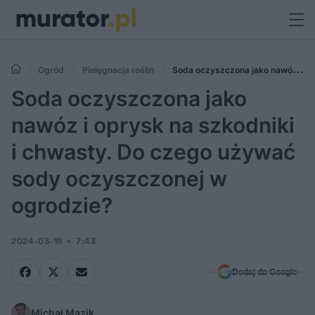
Ogród
Pielęgnacja roślin
Soda oczyszczona jako nawóz i
oprysk na szkodniki i chwasty. Do czego używać sody oczyszczonej w
Soda oczyszczona jako
ogrodzie?
nawóz i oprysk na szkodniki
i chwasty. Do czego używać
sody oczyszczonej w
ogrodzie?
2024-03-19
7:43
Dodaj do Google
Michał Mazik