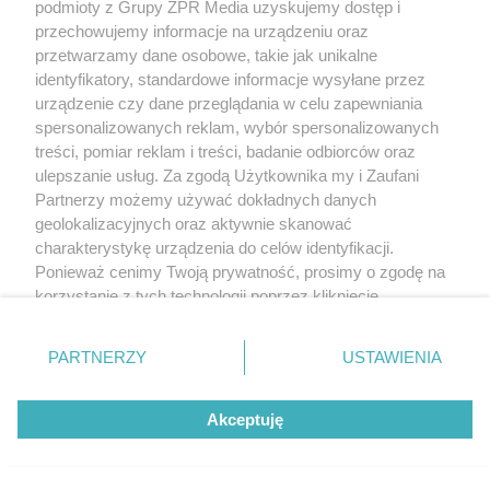
podmioty z Grupy ZPR Media uzyskujemy dostęp i
przechowujemy informacje na urządzeniu oraz
przetwarzamy dane osobowe, takie jak unikalne
identyfikatory, standardowe informacje wysyłane przez
urządzenie czy dane przeglądania w celu zapewniania
spersonalizowanych reklam, wybór spersonalizowanych
treści, pomiar reklam i treści, badanie odbiorców oraz
ulepszanie usług. Za zgodą Użytkownika my i Zaufani
Partnerzy możemy używać dokładnych danych
geolokalizacyjnych oraz aktywnie skanować
charakterystykę urządzenia do celów identyfikacji.
Ponieważ cenimy Twoją prywatność, prosimy o zgodę na
Gdy się rozpędzisz, możesz wydać
korzystanie z tych technologii poprzez kliknięcie
„Akceptuję”. Zgoda jest dobrowolna i zawsze możesz ją
nawet 90 tys. Ogrodzenie domu na
zmienić/wycofać klikając przycisk ustawień prywatności
lata - trwałe i ponadczasowe, ale
PARTNERZY
USTAWIENIA
znajdujący się w lewym dolnym rogu strony
. Niektóre
wcale nie najdroższe
rodzaje przetwarzania danych nie wymagają zgody
Akceptuję
użytkownika, ale masz prawo sprzeciwić się takiemu
przetwarzaniu. Preferencje będą miały zastosowanie tylko
13
na tej witrynie.