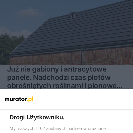
Już nie gabiony i antracytowe
panele. Nadchodzi czas płotów
obrośniętych roślinami i pionowego
minimalizmu
13
Drogi Użytkowniku,
My, naszych 1162 zaufanych partnerów oraz inne