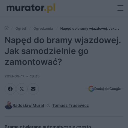
Ogród
Ogrodzenia
Napęd do bramy wjazdowej. Jak
samodzielnie go zamontować?
Napęd do bramy wjazdowej.
Jak samodzielnie go
zamontować?
2013-09-17
13:35
Dodaj do Google
Radosław Murat
Tomasz Trusewicz
Brama otwierana automatycznie często