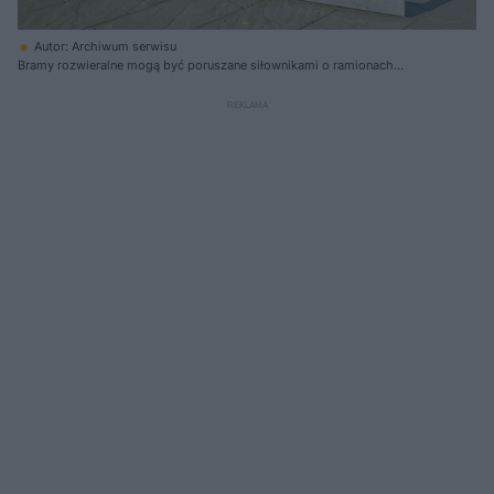
Autor: Archiwum serwisu
Bramy rozwieralne mogą być poruszane siłownikami o ramionach
teleskopowych (na zdjęciu) lub łamanych. Warto przy tym pamiętać, że
ten z łamanym po otwarciu bramy potrzebuje więcej miejsca za osią
obrotu