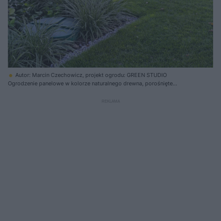
Autor: Marcin Czechowicz, projekt ogrodu: GREEN STUDIO
Ogrodzenie panelowe w kolorze naturalnego drewna, porośnięte
pnączami bluszczu, oddzielające zadbany trawnik od drzew w tle. Obok
ogrodzenia znajduje się klomb z ozdobnymi trawami i krzewami. W
trawniku widoczne są zielone pokrywy systemów nawadniania. Więcej o
przepisach budowlanych przeczytasz na Super Biznes.