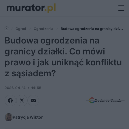
Ogród
Ogrodzenia
Budowa ogrodzenia na granicy działki.
Co mówi prawo i jak uniknąć konfliktu z sąsiadem?
Budowa ogrodzenia na
granicy działki. Co mówi
prawo i jak uniknąć konfliktu
z sąsiadem?
2026-04-14
14:55
Dodaj do Google
Patrycja Wiktor