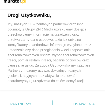
Więcej
Drogi Użytkowniku,
My, naszych 1162 zaufanych partnerów oraz inne
Żaden utwór zamieszczony w serwisie nie może być powielany i
podmioty z Grupy ZPR Media uzyskujemy dostęp i
rozpowszechniany lub dalej rozpowszechniany w jakikolwiek
sposób (w tym także elektroniczny lub mechaniczny) na
przechowujemy informacje na urządzeniu oraz
jakimkolwiek polu eksploatacji w jakiejkolwiek formie, włącznie z
przetwarzamy dane osobowe, takie jak unikalne
umieszczaniem w Internecie bez pisemnej zgody właściciela praw.
Jakiekolwiek użycie lub wykorzystanie utworów w całości lub w
identyfikatory, standardowe informacje wysyłane przez
części z naruszeniem prawa, tzn. bez właściwej zgody, jest
urządzenie czy dane przeglądania w celu zapewniania
zabronione pod groźbą kary i może być ścigane prawnie.
spersonalizowanych reklam, wybór spersonalizowanych
treści, pomiar reklam i treści, badanie odbiorców oraz
ulepszanie usług. Za zgodą Użytkownika my i Zaufani
Partnerzy możemy używać dokładnych danych
geolokalizacyjnych oraz aktywnie skanować
charakterystykę urządzenia do celów identyfikacji.
O nas
Ponieważ cenimy Twoją prywatność, prosimy o zgodę na
korzystanie z tych technologii poprzez kliknięcie
Informacje prawne
„Akceptuję”. Zgoda jest dobrowolna i zawsze możesz ją
zmienić/wycofać klikając przycisk ustawień prywatności
Nasze serwisy
PARTNERZY
USTAWIENIA