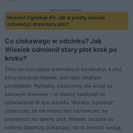
MATERIAŁ SPONSOROWANY
Murator Ogroduje #3: Jak w prosty sposób
odświeżyć drewniany płot?
Co ciekawego w odcinku? Jak
Wiesiek odmienił stary płot krok po
kroku?
Zima nie oszczędza drewnianych konstrukcji, a płot,
który pokazuje Wiesiek, jest tego idealnym
przykładem. Wyblakły, zniszczony, ale wciąż ze
zdrowym drewnem – to idealny kandydat do
odświeżenia! W tym odcinku "Murator Ogroduje"
zobaczysz, że nie musisz być fachowcem, by
przywrócić mu dawny urok. Wiesiek zaczyna od
solidnej diagnozy, pokazując, na co zwrócić uwagę,