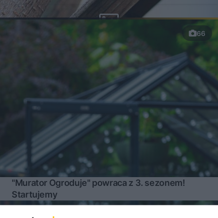
66
"Murator Ogroduje" powraca z 3. sezonem!
Startujemy