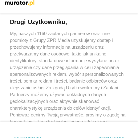
Więcej
Drogi Użytkowniku,
My, naszych 1160 zaufanych partnerów oraz inne
Żaden utwór zamieszczony w serwisie nie może być powielany i
rozpowszechniany lub dalej rozpowszechniany w jakikolwiek sposób
podmioty z Grupy ZPR Media uzyskujemy dostęp i
(w tym także elektroniczny lub mechaniczny) na jakimkolwiek polu
przechowujemy informacje na urządzeniu oraz
eksploatacji w jakiejkolwiek formie, włącznie z umieszczaniem w
przetwarzamy dane osobowe, takie jak unikalne
Internecie bez pisemnej zgody właściciela praw. Jakiekolwiek użycie
lub wykorzystanie utworów w całości lub w części z naruszeniem
identyfikatory, standardowe informacje wysyłane przez
prawa, tzn. bez właściwej zgody, jest zabronione pod groźbą kary i
urządzenie czy dane przeglądania w celu zapewniania
może być ścigane prawnie.
spersonalizowanych reklam, wybór spersonalizowanych
treści, pomiar reklam i treści, badanie odbiorców oraz
ulepszanie usług. Za zgodą Użytkownika my i Zaufani
Partnerzy możemy używać dokładnych danych
geolokalizacyjnych oraz aktywnie skanować
charakterystykę urządzenia do celów identyfikacji.
O nas
Ponieważ cenimy Twoją prywatność, prosimy o zgodę na
korzystanie z tych technologii poprzez kliknięcie
Informacje prawne
„Akceptuję”. Zgoda jest dobrowolna i zawsze możesz ją
zmienić/wycofać klikając przycisk ustawień prywatności
Nasze serwisy