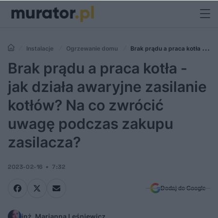
Instalacje
Ogrzewanie domu
Brak prądu a praca kotła - jak
działa awaryjne zasilanie kotłów? Na co zwrócić uwagę podczas
Brak prądu a praca kotła -
zakupu zasilacza?
jak działa awaryjne zasilanie
kotłów? Na co zwrócić
uwagę podczas zakupu
zasilacza?
2023-02-16
7:32
Dodaj do Google
inż. Marianna Leśniewicz