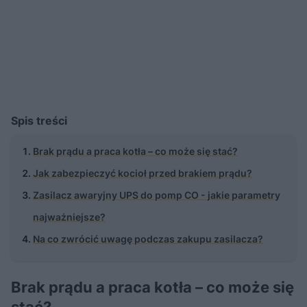
Spis treści
Brak prądu a praca kotła – co może się stać?
Jak zabezpieczyć kocioł przed brakiem prądu?
Zasilacz awaryjny UPS do pomp CO - jakie parametry
najważniejsze?
Na co zwrócić uwagę podczas zakupu zasilacza?
Brak prądu a praca kotła – co może się
stać?