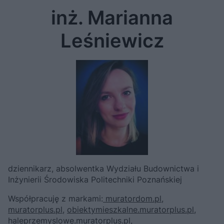
inż. Marianna
Leśniewicz
dziennikarz, absolwentka Wydziału Budownictwa i
Inżynierii Środowiska Politechniki Poznańskiej
Współpracuję z markami:
muratordom.pl
,
muratorplus.pl
,
obiektymieszkalne.muratorplus.pl
,
haleprzemyslowe.muratorplus.pl
,