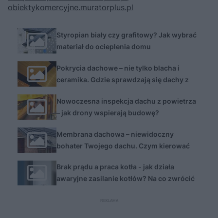
obiektykomercyjne.muratorplus.pl
Styropian biały czy grafitowy? Jak wybrać
materiał do ocieplenia domu
Pokrycia dachowe – nie tylko blacha i
ceramika. Gdzie sprawdzają się dachy z
tworzyw sztucznych?
Nowoczesna inspekcja dachu z powietrza
– jak drony wspierają budowę?
Membrana dachowa – niewidoczny
bohater Twojego dachu. Czym kierować
się przy wyborze, by zabezpieczyć dach na
Brak prądu a praca kotła - jak działa
lata?
awaryjne zasilanie kotłów? Na co zwrócić
uwagę podczas zakupu zasilacza?