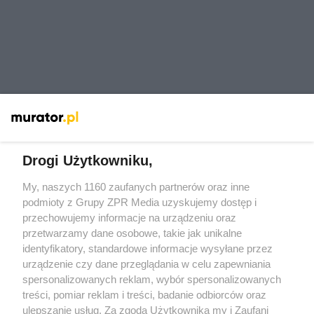
Drogi Użytkowniku,
My, naszych 1160 zaufanych partnerów oraz inne
Żaden utwór zamieszczony w serwisie nie może być powielany i
rozpowszechniany lub dalej rozpowszechniany w jakikolwiek sposób
podmioty z Grupy ZPR Media uzyskujemy dostęp i
(w tym także elektroniczny lub mechaniczny) na jakimkolwiek polu
przechowujemy informacje na urządzeniu oraz
eksploatacji w jakiejkolwiek formie, włącznie z umieszczaniem w
przetwarzamy dane osobowe, takie jak unikalne
Internecie bez pisemnej zgody właściciela praw. Jakiekolwiek użycie
lub wykorzystanie utworów w całości lub w części z naruszeniem
identyfikatory, standardowe informacje wysyłane przez
prawa, tzn. bez właściwej zgody, jest zabronione pod groźbą kary i
urządzenie czy dane przeglądania w celu zapewniania
może być ścigane prawnie.
spersonalizowanych reklam, wybór spersonalizowanych
treści, pomiar reklam i treści, badanie odbiorców oraz
ulepszanie usług. Za zgodą Użytkownika my i Zaufani