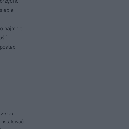
norzędne
siebie
co najmniej
ość
postaci
w
rze do
ainstalować