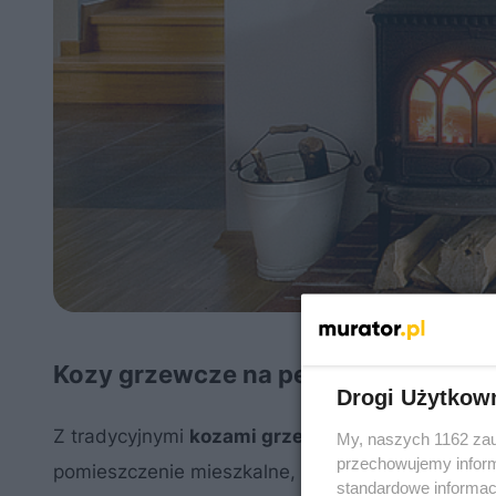
Kozy grzewcze na pelety
Drogi Użytkow
Z tradycyjnymi
kozami grzewczymi
łączy je jesz
My, naszych 1162 zau
przechowujemy informa
pomieszczenie mieszkalne, najczęściej salon. Gdy
standardowe informac