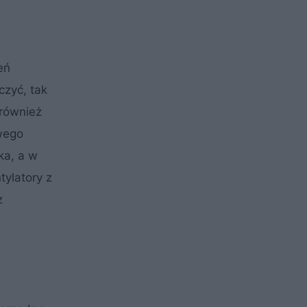
eń
czyć, tak
 również
wego
ka, a w
ylatory z
z