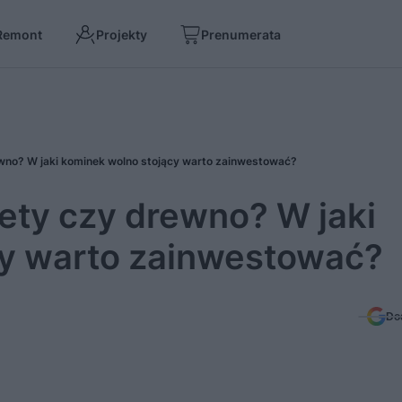
Remont
Projekty
Prenumerata
wno? W jaki kominek wolno stojący warto zainwestować?
ety czy drewno? W jaki
cy warto zainwestować?
Do