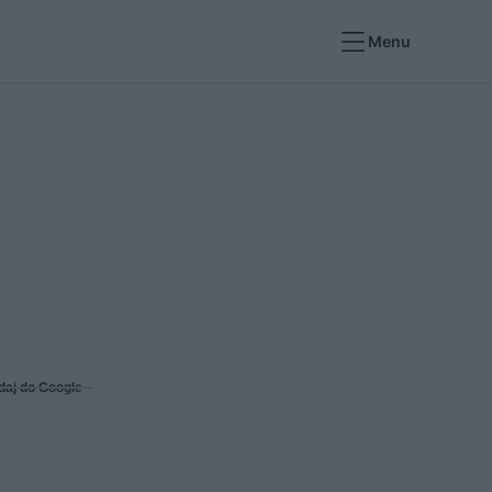
Menu
daj do Google