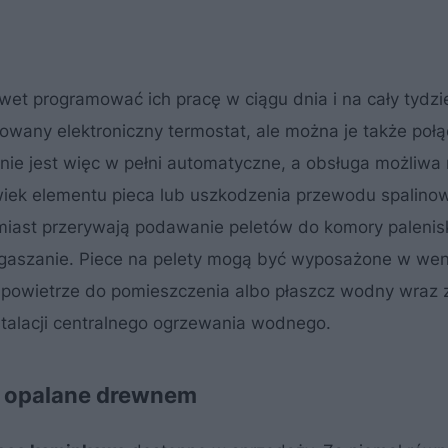
wet programować ich pracę w ciągu dnia i na cały tydzi
dowany elektroniczny termostat, ale można je także połą
anie jest więc w pełni automatyczne, a obsługa możliwa
lwiek elementu pieca lub uszkodzenia przewodu spalino
ast przerywają podawanie peletów do komory palenis
gaszanie. Piece na pelety mogą być wyposażone w went
powietrze do pomieszczenia albo płaszcz wodny wraz 
talacji centralnego ogrzewania wodnego.
m opalane drewnem