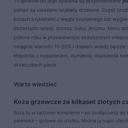
To głównie do jego spalania są przystosowane
pi
paliwo są uważane brykiety drzewne. Część prod
kozach brykietami z węgla brunatnego lub węglem
liściastych: akacji, brzozy, buku, jesionu, klonu
półtora roku w przewiewnym zadaszonym miejscu (
osiągnie wartość 15-20% i dopiero wtedy będzie 
kłopotów z rozpaleniem, dymienia, niszczenia ko
drzwiczkach pieca.
Warto wiedzieć
Koza grzewcze za kilkaset złotych cz
Koza to urządzenie kompletne – po podłączeniu do
paleniska – gotowe do użytku. Można ją kupić choć