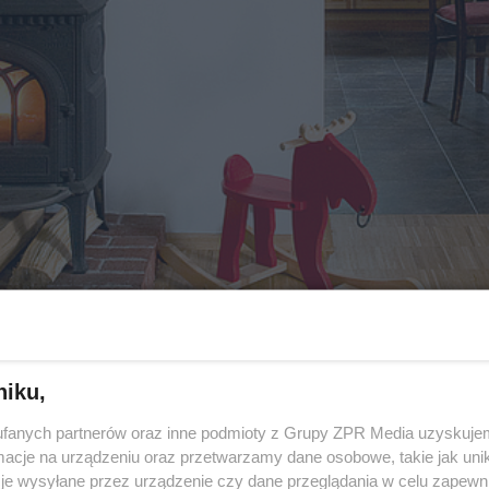
niku,
cze chyba tylko nazwa, elegancki wygląd i miejsce mont
fanych partnerów oraz inne podmioty z Grupy ZPR Media uzyskujem
cje na urządzeniu oraz przetwarzamy dane osobowe, takie jak unika
 chodzi o sposób działania, bliżej im do wydajnych i
je wysyłane przez urządzenie czy dane przeglądania w celu zapewn