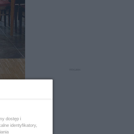
ażu –
y dostęp i
lne identyfikatory,
iania