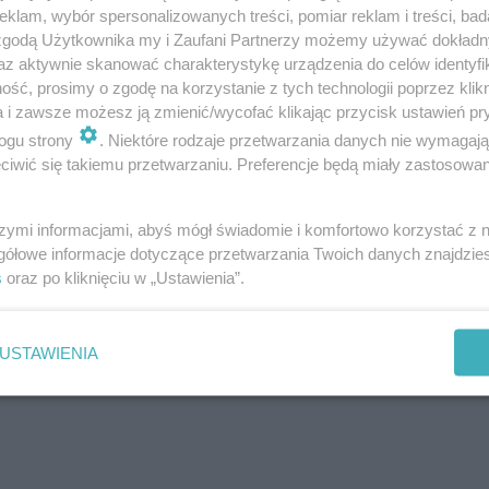
ji urządzeń grzewczych na paliwa stałe. Są wyposażon
klam, wybór spersonalizowanych treści, pomiar reklam i treści, bad
 zgodą Użytkownika my i Zaufani Partnerzy możemy używać dokład
obnika do komory spalania, dzięki czemu ogień może by
az aktywnie skanować charakterystykę urządzenia do celów identyfi
n. Większość ma także mechaniczny wyciąg dymu, któr
ść, prosimy o zgodę na korzystanie z tych technologii poprzez klikn
a i zawsze możesz ją zmienić/wycofać klikając przycisk ustawień pr
rządzenia. Dzięki temu króciec wylotu dymu ma bardzo m
ogu strony
. Niektóre rodzaje przetwarzania danych nie wymagaj
roju i wysokości komina, do którego można go podłączy
iwić się takiemu przetwarzaniu. Preferencje będą miały zastosowanie
rdzo precyzyjnie regulować) i sprawność ponad 80%.
szymi informacjami, abyś mógł świadomie i komfortowo korzystać z
gółowe informacje dotyczące przetwarzania Twoich danych znajdzi
s
oraz po kliknięciu w „Ustawienia”.
USTAWIENIA