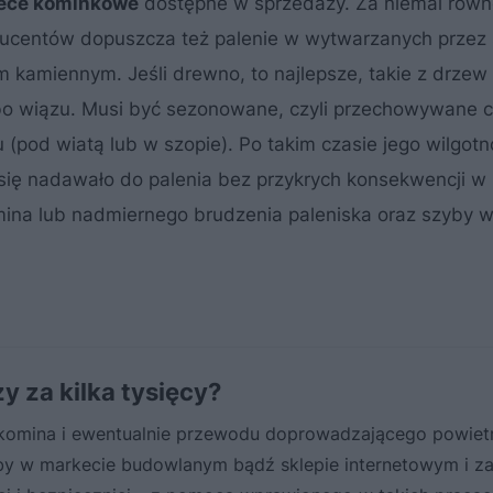
ece kominkowe
dostępne w sprzedaży. Za niemal rów
ucentów dopuszcza też palenie w wytwarzanych przez 
 kamiennym. Jeśli drewno, to najlepsze, takie z drzew
 albo wiązu. Musi być sezonowane, czyli przechowywane 
pod wiatą lub w szopie). Po takim czasie jego wilgotn
się nadawało do palenia bez przykrych konsekwencji w 
mina lub nadmiernego brudzenia paleniska oraz szyby 
y za kilka tysięcy?
 komina i ewentualnie przewodu doprowadzającego powiet
by w markecie budowlanym bądź sklepie internetowym i z