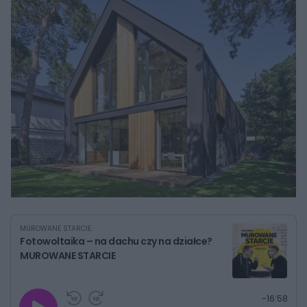
MUROWANE STARCIE
Fotowoltaika – na dachu czy na działce?
MUROWANE STARCIE
G
P
P
P
-
16:58
r
r
r