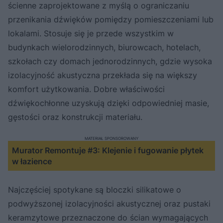
ścienne zaprojektowane z myślą o ograniczaniu
przenikania dźwięków pomiędzy pomieszczeniami lub
lokalami. Stosuje się je przede wszystkim w
budynkach wielorodzinnych, biurowcach, hotelach,
szkołach czy domach jednorodzinnych, gdzie wysoka
izolacyjność akustyczna przekłada się na większy
komfort użytkowania. Dobre właściwości
dźwiękochłonne uzyskują dzięki odpowiedniej masie,
gęstości oraz konstrukcji materiału.
MATERIAŁ SPONSOROWANY
Murator Remontuje #3: Klejenie i fugowanie płytek
w łazience
Najczęściej spotykane są bloczki silikatowe o
podwyższonej izolacyjności akustycznej oraz pustaki
keramzytowe przeznaczone do ścian wymagających