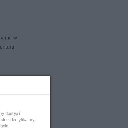
lmami, w
ektura
y dostęp i
lne identyfikatory,
iania