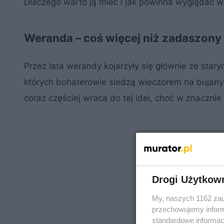
Dlaczego warto ją mieć i jak powinna wyglądać
Weranda – coś więcej niż zadaszony 
Przez lata werandy kojarzyły się głównie ze star
których bohaterowie siedzą wieczorem na bujan
coraz częściej wraca do tej idei, choć w znacznie
Drogi Użytkow
My, naszych 1162 zau
przechowujemy informa
standardowe informac