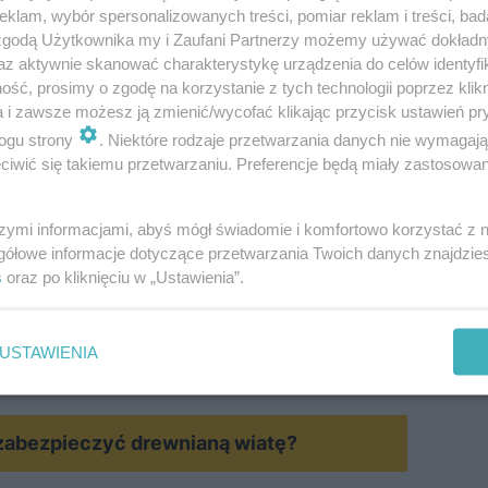
klam, wybór spersonalizowanych treści, pomiar reklam i treści, bad
 zgodą Użytkownika my i Zaufani Partnerzy możemy używać dokład
az aktywnie skanować charakterystykę urządzenia do celów identyfi
ść, prosimy o zgodę na korzystanie z tych technologii poprzez klikn
a i zawsze możesz ją zmienić/wycofać klikając przycisk ustawień pr
 ogrodem – częściowo zewnętrzna, ale jednocześnie os
ogu strony
. Niektóre rodzaje przetwarzania danych nie wymagaj
iwić się takiemu przetwarzaniu. Preferencje będą miały zastosowanie
szeniu można korzystać z niej nawet podczas deszczu c
wym pokojem letnim, miejscem odpoczynku, spotkań i co
szymi informacjami, abyś mógł świadomie i komfortowo korzystać z
gółowe informacje dotyczące przetwarzania Twoich danych znajdzi
s
oraz po kliknięciu w „Ustawienia”.
m. Duże przeszklenia i tarasy są efektowne, ale nie z
USTAWIENIA
 więcej – poczucie schronienia i przytulności.
MATERIAŁ SPONSOROWANY
 zabezpieczyć drewnianą wiatę?