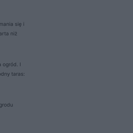
ania się i
arta niż
 ogród. I
odny taras:
ogrodu