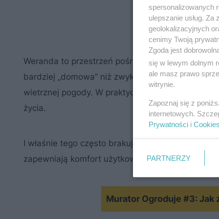
spersonalizowanych re
ulepszanie usług. Za
geolokalizacyjnych or
cenimy Twoją prywatno
Zgoda jest dobrowoln
Weranda to przestrzeń pośrednia między domem a
się w lewym dolnym r
ale masz prawo sprzec
bardziej „domowa” niż zwykły taras. Dzięki zada
witrynie.
wietrznej pogody. W praktyce staje się dodatko
Zapoznaj się z poniż
życia.
internetowych. Szcze
Prywatności
i
Cookie
I właśnie tego często brakuje współczesnym domo
PARTNERZY
zapewniają komfort użytkowania. Weranda daje coś
Murator Ogroduje #3: Jak