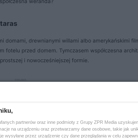
 współczesna weranda?
taras
ymi domami, drewnianymi willami albo amerykańskimi fi
ym fotelu przed domem. Tymczasem współczesna archit
 prostszej i nowocześniejszej formie.
niku,
fanych partnerów oraz inne podmioty z Grupy ZPR Media uzyskujem
cje na urządzeniu oraz przetwarzamy dane osobowe, takie jak unika
je wysyłane przez urządzenie czy dane przeglądania w celu zapewn