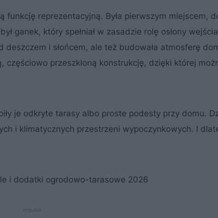
ną funkcję reprezentacyjną. Była pierwszym miejscem, d
był ganek, który spełniał w zasadzie rolę osłony wejśc
d deszczem i słońcem, ale też budowała atmosferę do
ą, częściowo przeszkloną konstrukcję, dzięki której moż
ły je odkryte tarasy albo proste podesty przy domu. D
ch i klimatycznych przestrzeni wypoczynkowych. I dlat
ble i dodatki ogrodowo-tarasowe 2026