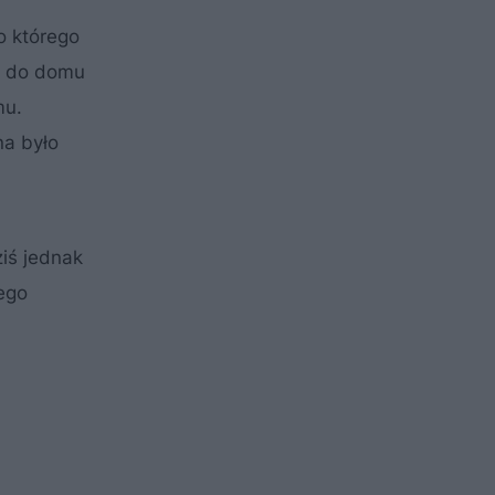
o którego
ia do domu
mu.
na było
ziś jednak
ego