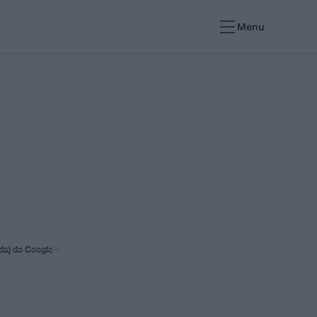
Menu
daj do Google