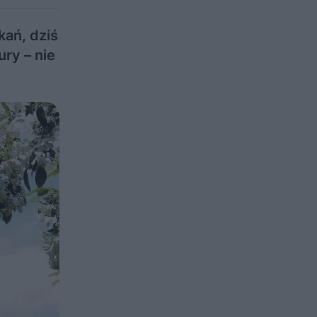
kań, dziś
ry – nie