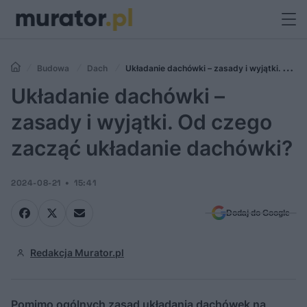
Budowa
Dach
Układanie dachówki – zasady i wyjątki. Od
czego zacząć układanie dachówki?
Układanie dachówki –
zasady i wyjątki. Od czego
zacząć układanie dachówki?
2024-08-21
15:41
Dodaj do Google
Redakcja Murator.pl
Pomimo ogólnych zasad układania dachówek na