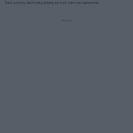
Dach pokryty dachówką płaską we wzór karo ma najbardziej
przestrzenną fakturę