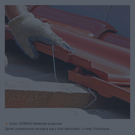
dachówki. Na ich górną część nasuwa się profil górnej dachówki. Spinka
rozpręża się i w „elastyczny” sposób przytrzymuje dachówkę
Autor: RÖBEN/ Materiały prasowe
Spinki pojedyncze zaczepia się o bok dachówki i o łatę. Podwójne
przechodzą pod łatą i przytrzymują boki dwóch elementów