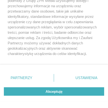
podmioty z Grupy ZPR Media uzyskujemy dostęp i
przechowujemy informacje na urządzeniu oraz
przetwarzamy dane osobowe, takie jak unikalne
identyfikatory, standardowe informacje wysyłane przez
urządzenie czy dane przeglądania w celu zapewniania
spersonalizowanych reklam, wybór spersonalizowanych
treści, pomiar reklam i treści, badanie odbiorców oraz
ulepszanie usług. Za zgodą Użytkownika my i Zaufani
Partnerzy możemy używać dokładnych danych
geolokalizacyjnych oraz aktywnie skanować
charakterystykę urządzenia do celów identyfikacji.
Ponieważ cenimy Twoją prywatność, prosimy o zgodę na
korzystanie z tych technologii poprzez kliknięcie
„Akceptuję”. Zgoda jest dobrowolna i zawsze możesz ją
zmienić/wycofać klikając przycisk ustawień prywatności
PARTNERZY
USTAWIENIA
znajdujący się w lewym dolnym rogu strony
. Niektóre
rodzaje przetwarzania danych nie wymagają zgody
Akceptuję
użytkownika, ale masz prawo sprzeciwić się takiemu
przetwarzaniu. Preferencje będą miały zastosowanie tylko
na tej witrynie.