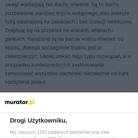
uwagi wymagają też dachy otwarte. Są to dachy
pozbawione warstwy krycia wstępnego albo pokryte
folią niesklejoną na zakładach i bez izolacji termicznej.
Znajdują się na przykład na wiatach, altanach i
gankach. Narażone są na parcie wiatru również od
spodu, dlatego szczególnie trudno jest je
zabezpieczyć. Lepiej unikać tego typu rozwiązań, a w
przypadku konieczności ich zastosowania
zamocować wszystkie dachówki niezależnie od kąta
nachylenia połaci.
Zobacz także:
Membrany dachowe bez tajemnic.
Ekspert odpowiada na 10 częstych pytań. Jak stworzyć
szczelny i oddychający dach?
Drogi Użytkowniku,
My, naszych 1162 zaufanych partnerów oraz inne