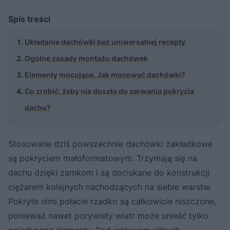
Spis treści
Układanie dachówki bez uniwersalnej recepty
Ogólne zasady montażu dachówek
Elementy mocujące. Jak mocować dachówki?
Co zrobić, żeby nie doszło do zerwania pokrycia
dachu?
Stosowane dziś powszechnie dachówki zakładkowe
są pokryciem małoformatowym. Trzymają się na
dachu dzięki zamkom i są dociskane do konstrukcji
ciężarem kolejnych nachodzących na siebie warstw.
Pokryte nimi połacie rzadko są całko­wicie niszczone,
ponieważ nawet porywisty wiatr może unieść tylko
pojedyncze elementy. Pod wpływem silnych