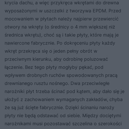
krycia dachu, a więc przykręca wkrętami do drewna
wyposażonymi w uszczelki z tworzywa EPDM. Przed
mocowaniem w płytach należy najpierw przewiercić
otwory na wkręty (o średnicy o 4 mm większej niż
średnica wkrętu), choć są i takie płyty, które mają je
nawiercone fabrycznie. Po dokręceniu płyty każdy
wkręt przekręca się o jeden pełny obrót w
przeciwnym kierunku, aby odrobinę poluzować
łączenie. Bez tego płyty mogłyby pękać, pod
wpływem drobnych ruchów spowodowanych pracą
drewnianego rusztu nośnego. Dwa przeciwległe
narożniki płyt trzeba ścinać pod kątem, aby dało się je
ułożyć z zachowaniem wymaganych zakładów, chyba
że są już ścięte fabrycznie. Dzięki ścinaniu naroży
płyty nie będą odstawać od siebie. Między dociętymi
narożnikami musi pozostawać szczelina o szerokości