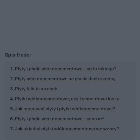
Spis treści
Płyty i płytki włóknocementowe – co to takiego?
Płyty włóknocementowe na płaski dach skośny
Płyty faliste na dach
Płytki włóknocementowe, czyli cementowa łuska
Jak mocować płyty i płytki włóknocementowe?
Płyty i płytki włóknocementowe – cena m²
Jak układać płytki włóknocementowe we wzory?