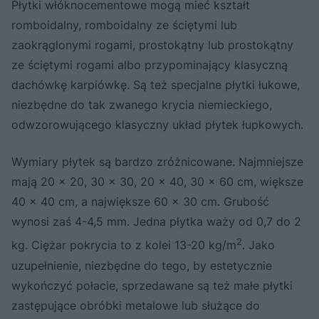
Płytki włóknocementowe mogą mieć kształt
romboidalny, romboidalny ze ściętymi lub
zaokrąglonymi rogami, prostokątny lub prostokątny
ze ściętymi rogami albo przypominający klasyczną
dachówkę karpiówkę. Są też specjalne płytki łukowe,
niezbędne do tak zwanego krycia niemieckiego,
odwzorowującego klasyczny układ płytek łupkowych.
Wymiary płytek są bardzo zróżnicowane. Najmniejsze
mają 20 x 20, 30 x 30, 20 x 40, 30 x 60 cm, większe
40 x 40 cm, a największe 60 x 30 cm. Grubość
wynosi zaś 4-4,5 mm. Jedna płytka waży od 0,7 do 2
2
kg. Ciężar pokrycia to z kolei 13-20 kg/m
. Jako
uzupełnienie, niezbędne do tego, by estetycznie
wykończyć połacie, sprzedawane są też małe płytki
zastępujące obróbki metalowe lub służące do