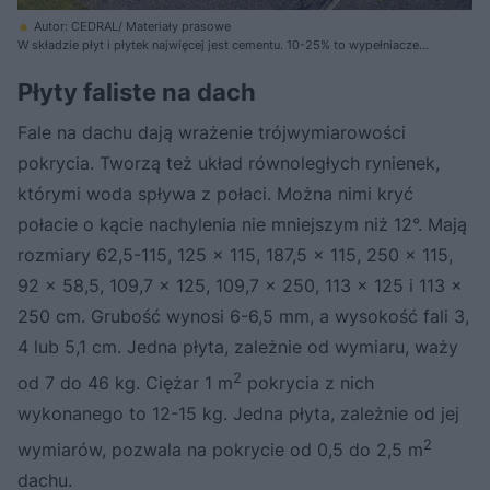
Autor: CEDRAL/ Materiały prasowe
W składzie płyt i płytek najwięcej jest cementu. 10-25% to wypełniacze
mineralne, a resztę stanowią różne włókna
Płyty faliste na dach
Fale na dachu dają wrażenie trójwymiarowości
pokrycia. Tworzą też układ równoległych rynienek,
którymi woda spływa z połaci. Można nimi kryć
połacie o kącie nachylenia nie mniejszym niż 12°. Mają
rozmiary 62,5-115, 125 x 115, 187,5 x 115, 250 x 115,
92 x 58,5, 109,7 x 125, 109,7 x 250, 113 x 125 i 113 x
250 cm. Grubość wynosi 6-6,5 mm, a wysokość fali 3,
4 lub 5,1 cm. Jedna płyta, zależnie od wymiaru, waży
2
od 7 do 46 kg. Ciężar 1 m
pokrycia z nich
wykonanego to 12-15 kg. Jedna płyta, zależnie od jej
2
wymiarów, pozwala na pokrycie od 0,5 do 2,5 m
dachu.