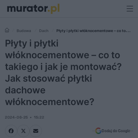
Budowa
Dach
Płyty i płytki włóknocementowe – co to
takiego i jak je montować? Jak stosować płytki dachowe
Płyty i płytki
włóknocementowe?
włóknocementowe – co to
takiego i jak je montować?
Jak stosować płytki
dachowe
włóknocementowe?
2024-06-25
15:22
Dodaj do Google