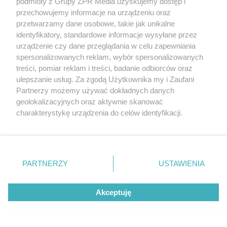
podmioty z Grupy ZPR Media uzyskujemy dostęp i
elementów stalowych. Okap może być obrobiony
przechowujemy informacje na urządzeniu oraz
przetwarzamy dane osobowe, takie jak unikalne
blachą lub wykończony w specjalny sposób
identyfikatory, standardowe informacje wysyłane przez
docinanymi płytkami.
urządzenie czy dane przeglądania w celu zapewniania
spersonalizowanych reklam, wybór spersonalizowanych
Sprawdź:
Pokrycia dachowe z blachy - wszystko o
treści, pomiar reklam i treści, badanie odbiorców oraz
ulepszanie usług. Za zgodą Użytkownika my i Zaufani
rodzajach i układaniu
Partnerzy możemy używać dokładnych danych
geolokalizacyjnych oraz aktywnie skanować
charakterystykę urządzenia do celów identyfikacji.
Ponieważ cenimy Twoją prywatność, prosimy o zgodę na
korzystanie z tych technologii poprzez kliknięcie
„Akceptuję”. Zgoda jest dobrowolna i zawsze możesz ją
zmienić/wycofać klikając przycisk ustawień prywatności
PARTNERZY
USTAWIENIA
znajdujący się w lewym dolnym rogu strony
. Niektóre
rodzaje przetwarzania danych nie wymagają zgody
Akceptuję
użytkownika, ale masz prawo sprzeciwić się takiemu
przetwarzaniu. Preferencje będą miały zastosowanie tylko
na tej witrynie.