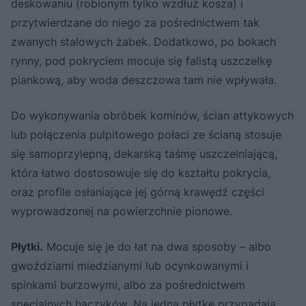
deskowaniu (robionym tylko wzdłuż kosza) i
przytwierdzane do niego za pośrednictwem tak
zwanych stalowych żabek. Dodatkowo, po bokach
rynny, pod pokryciem mocuje się falistą uszczelkę
piankową, aby woda deszczowa tam nie wpływała.
Do wykonywania obróbek kominów, ścian attykowych
lub połączenia pulpitowego połaci ze ścianą stosuje
się samoprzylepną, dekarską taśmę uszczelniającą,
która łatwo dostosowuje się do kształtu pokrycia,
oraz profile osłaniające jej górną krawędź części
wyprowadzonej na powierzchnie pionowe.
Płytki.
Mocuje się je do łat na dwa sposoby – albo
gwoździami miedzianymi lub ocynkowanymi i
spinkami burzowymi, albo za pośrednictwem
specjalnych haczyków. Na jedną płytkę przypadają