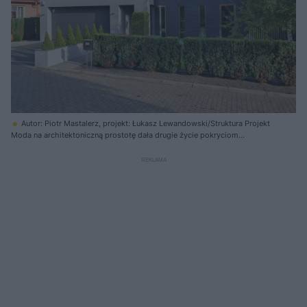
Autor: Piotr Mastalerz, projekt: Łukasz Lewandowski/Struktura Projekt
Moda na architektoniczną prostotę dała drugie życie pokryciom
włóknocementowym – płytkom, dużym płytom, a nawet płytom falistym