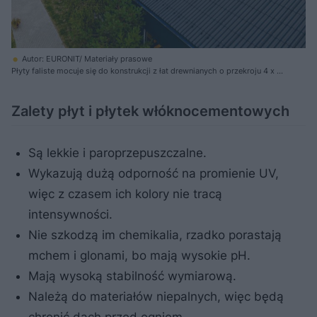
Autor: EURONIT/ Materiały prasowe
Płyty faliste mocuje się do konstrukcji z łat drewnianych o przekroju 4 x 6
cm. Ich rozstaw zależy od modelu pyty, przeważnie wynosi 112-117 cm
Zalety płyt i płytek włóknocementowych
Są lekkie i paroprzepuszczalne.
Wykazują dużą odporność na promienie UV,
więc z czasem ich kolory nie tracą
intensywności.
Nie szkodzą im chemikalia, rzadko porastają
mchem i glonami, bo mają wysokie pH.
Mają wysoką stabilność wymiarową.
Należą do materiałów niepalnych, więc będą
chronić dach przed ogniem.