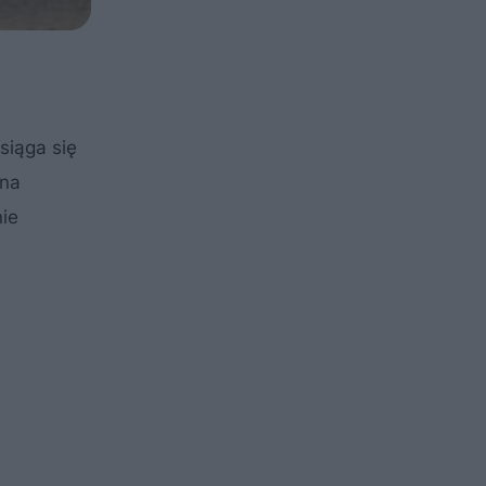
siąga się
 na
nie