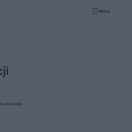
Menu
ji
daj do Google