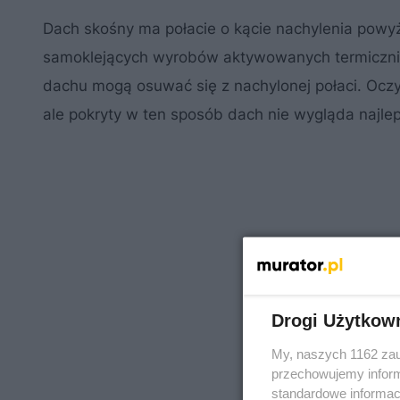
Dach skośny ma połacie o kącie nachylenia powyże
samoklejących wyrobów aktywowanych termicznie
dachu mogą osuwać się z nachylonej połaci. Oc
ale pokryty w ten sposób dach nie wygląda najlep
Drogi Użytkow
My, naszych 1162 zau
przechowujemy informa
standardowe informac