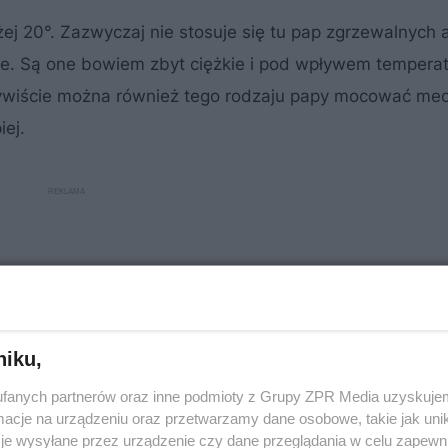
j 20°. Zazwyczaj nie stosuje się tu pap zgrzewalnych 
. Są one bowiem zbyt ciężkie i pod wpływem temperat
zywiście można również tego rodzaju papy mocować mec
iej.
niku,
fanych partnerów oraz inne podmioty z Grupy ZPR Media uzyskujem
cje na urządzeniu oraz przetwarzamy dane osobowe, takie jak unika
je wysyłane przez urządzenie czy dane przeglądania w celu zapewn