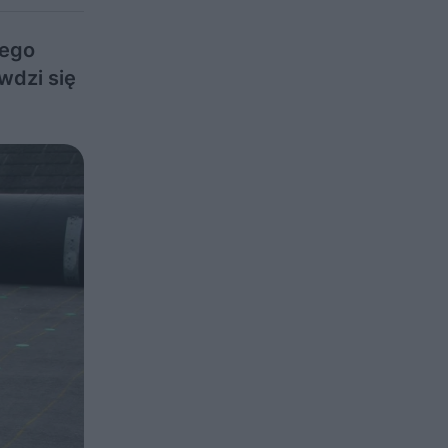
nego
wdzi się