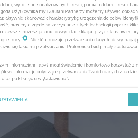
klam, wybór spersonalizowanych treści, pomiar reklam i treści, bad
 zgodą Użytkownika my i Zaufani Partnerzy możemy używać dokład
ylko wtedy, gdy jako pokrycie zostały wybrane
gonty
az aktywnie skanować charakterystykę urządzenia do celów identyfi
ść, prosimy o zgodę na korzystanie z tych technologii poprzez klikn
da się zazwyczaj na foliach wstępnego krycia. Gonty bi
a i zawsze możesz ją zmienić/wycofać klikając przycisk ustawień pr
 i cięta w odpowiednie kształty. Mocuje się je mechanicz
ogu strony
. Niektóre rodzaje przetwarzania danych nie wymagaj
iwić się takiemu przetwarzaniu. Preferencje będą miały zastosowanie
wa podkładowej
papy asfaltowej na welonie szklanym
.
odłużne i poprzeczne skleja się lepikiem. Należy dopil
szymi informacjami, abyś mógł świadomie i komfortowo korzystać z
kładki pozwalające na rozłożenie działającej na dach si
gółowe informacje dotyczące przetwarzania Twoich danych znajdzi
s
oraz po kliknięciu w „Ustawienia”.
USTAWIENIA