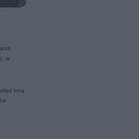
ania
c, w
ykład inną
łów