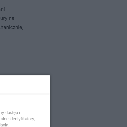
ani
ury na
hanicznie,
y dostęp i
lne identyfikatory,
iania