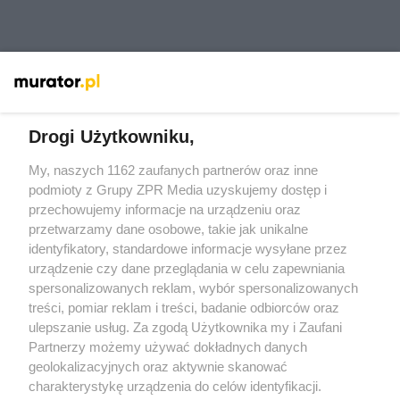
Drogi Użytkowniku,
My, naszych 1162 zaufanych partnerów oraz inne
Żaden utwór zamieszczony w serwisie nie może być powielany i
rozpowszechniany lub dalej rozpowszechniany w jakikolwiek sposób
podmioty z Grupy ZPR Media uzyskujemy dostęp i
(w tym także elektroniczny lub mechaniczny) na jakimkolwiek polu
przechowujemy informacje na urządzeniu oraz
eksploatacji w jakiejkolwiek formie, włącznie z umieszczaniem w
przetwarzamy dane osobowe, takie jak unikalne
Internecie bez pisemnej zgody właściciela praw. Jakiekolwiek użycie
lub wykorzystanie utworów w całości lub w części z naruszeniem
identyfikatory, standardowe informacje wysyłane przez
prawa, tzn. bez właściwej zgody, jest zabronione pod groźbą kary i
urządzenie czy dane przeglądania w celu zapewniania
może być ścigane prawnie.
spersonalizowanych reklam, wybór spersonalizowanych
treści, pomiar reklam i treści, badanie odbiorców oraz
ulepszanie usług. Za zgodą Użytkownika my i Zaufani
Partnerzy możemy używać dokładnych danych
geolokalizacyjnych oraz aktywnie skanować
charakterystykę urządzenia do celów identyfikacji.