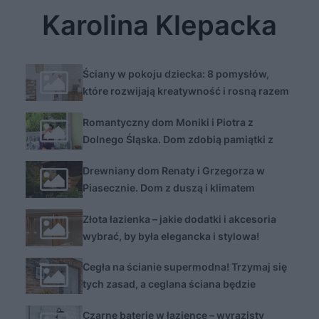
Karolina Klepacka
Ściany w pokoju dziecka: 8 pomysłów,
które rozwijają kreatywność i rosną razem
z maluchem
Romantyczny dom Moniki i Piotra z
Dolnego Śląska. Dom zdobią pamiątki z
podróży, jest przytulnie i ciepło
Drewniany dom Renaty i Grzegorza w
Piasecznie. Dom z duszą i klimatem
Złota łazienka – jakie dodatki i akcesoria
wybrać, by była elegancka i stylowa!
Zdjęcia
Cegła na ścianie supermodna! Trzymaj się
tych zasad, a ceglana ściana będzie
numerem jeden we wnętrzu
Czarne baterie w łazience – wyrazisty