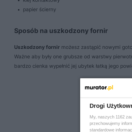
klej kontaktowy
papier ścierny
Sposób na uszkodzony fornir
Uszkodzony fornir
możesz zastąpić nowymi gotow
Ważne aby były one grubsze od warstwy pierwotnej
bardzo cienka wypełnić jej ubytek łatką jego po
Drogi Użytkow
My, naszych 1162 zau
przechowujemy informa
standardowe informac