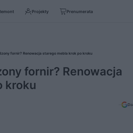
Remont
Projekty
Prenumerata
zony fornir? Renowacja starego mebla krok po kroku
ony fornir? Renowacja
o kroku
Do