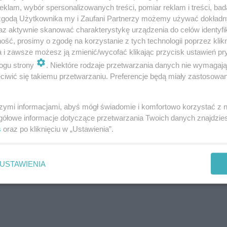
klam, wybór spersonalizowanych treści, pomiar reklam i treści, bad
 zgodą Użytkownika my i Zaufani Partnerzy możemy używać dokład
az aktywnie skanować charakterystykę urządzenia do celów identyfi
ść, prosimy o zgodę na korzystanie z tych technologii poprzez klikn
a i zawsze możesz ją zmienić/wycofać klikając przycisk ustawień pr
ogu strony
. Niektóre rodzaje przetwarzania danych nie wymagaj
iwić się takiemu przetwarzaniu. Preferencje będą miały zastosowanie
z tego samego drewna, dzięki temu miejsce uszkodzeni
szymi informacjami, abyś mógł świadomie i komfortowo korzystać z
gółowe informacje dotyczące przetwarzania Twoich danych znajdzi
iru
s
oraz po kliknięciu w „Ustawienia”.
USTAWIENIA