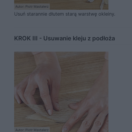
Autor: Piotr Mastalerz
Usuń starannie dłutem starą warstwę okleiny.
KROK III - Usuwanie kleju z podłoża
Autor: Piotr Mastalerz