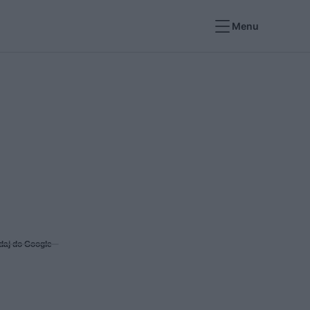
Menu
daj do Google