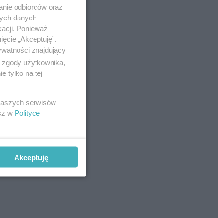
anie odbiorców oraz
nych danych
kacji. Ponieważ
ięcie „Akceptuję”.
ywatności znajdujący
ą zgody użytkownika,
 tylko na tej
a będzie
 naszych serwisów
esz w
Polityce
Akceptuję