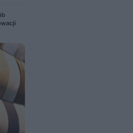
ób
owacji