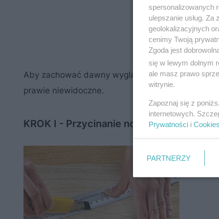
spersonalizowanych re
ulepszanie usług. Za
geolokalizacyjnych or
cenimy Twoją prywatno
Zgoda jest dobrowoln
się w lewym dolnym r
ale masz prawo sprzec
Aby zachować dawny wygląd mebla użyj forniru 
witrynie.
prawie niewidoczne.
Zapoznaj się z poniż
internetowych. Szcze
KROK I - Przycinanie nowej warstwy forn
Prywatności
i
Cookie
PARTNERZY