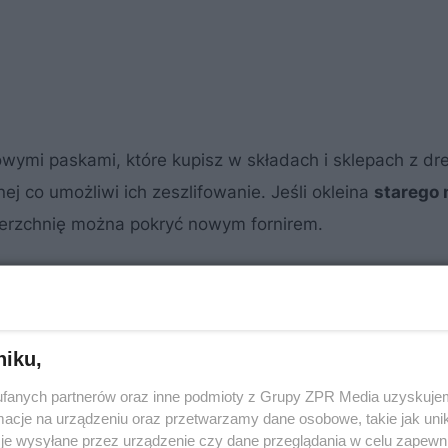
ymi paskami, które kupisz w składach i sklepach z d
 co umożliwi ich zeszlifowanie. Jeśli okleina
starego
wierzchnię można pokryć nowym fornirem.
niku,
fanych partnerów oraz inne podmioty z Grupy ZPR Media uzyskujem
cje na urządzeniu oraz przetwarzamy dane osobowe, takie jak unika
je wysyłane przez urządzenie czy dane przeglądania w celu zapewn