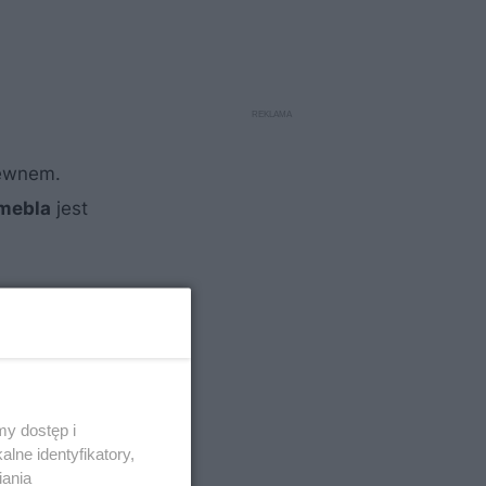
rewnem.
 mebla
jest
y dostęp i
lne identyfikatory,
iania