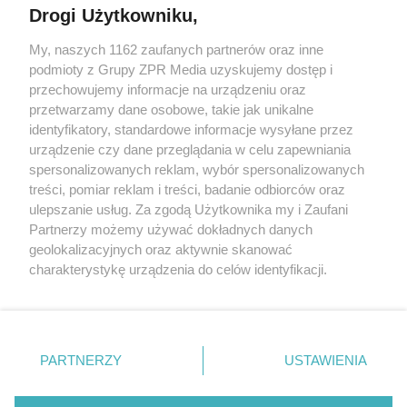
Drogi Użytkowniku,
My, naszych 1162 zaufanych partnerów oraz inne
Żaden utwór zamieszczony w serwisie nie może być powielany i
podmioty z Grupy ZPR Media uzyskujemy dostęp i
rozpowszechniany lub dalej rozpowszechniany w jakikolwiek
sposób (w tym także elektroniczny lub mechaniczny) na
przechowujemy informacje na urządzeniu oraz
jakimkolwiek polu eksploatacji w jakiejkolwiek formie, włącznie z
przetwarzamy dane osobowe, takie jak unikalne
umieszczaniem w Internecie bez pisemnej zgody właściciela praw.
Jakiekolwiek użycie lub wykorzystanie utworów w całości lub w
identyfikatory, standardowe informacje wysyłane przez
części z naruszeniem prawa, tzn. bez właściwej zgody, jest
urządzenie czy dane przeglądania w celu zapewniania
zabronione pod groźbą kary i może być ścigane prawnie.
spersonalizowanych reklam, wybór spersonalizowanych
treści, pomiar reklam i treści, badanie odbiorców oraz
ulepszanie usług. Za zgodą Użytkownika my i Zaufani
Partnerzy możemy używać dokładnych danych
geolokalizacyjnych oraz aktywnie skanować
charakterystykę urządzenia do celów identyfikacji.
O nas
Ponieważ cenimy Twoją prywatność, prosimy o zgodę na
korzystanie z tych technologii poprzez kliknięcie
Informacje prawne
„Akceptuję”. Zgoda jest dobrowolna i zawsze możesz ją
zmienić/wycofać klikając przycisk ustawień prywatności
Nasze serwisy
PARTNERZY
USTAWIENIA
znajdujący się w lewym dolnym rogu strony
. Niektóre
© 2026 Grupa ZPR Media
rodzaje przetwarzania danych nie wymagają zgody