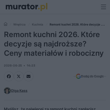
Wnętrza
Kuchnia
Remont kuchni 2026. Które decyzje są
najdroższe? Ceny materiałów i robocizny
Remont kuchni 2026. Które
decyzje są najdroższe?
Ceny materiałów i robocizny
2026-06-25
14:23
Dodaj do Google
Olga Kass
Myślisz, że najwięcej za remont kuchni zapłacisz