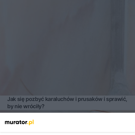
Jak się pozbyć karaluchów i prusaków i sprawić,
by nie wróciły?
Więcej