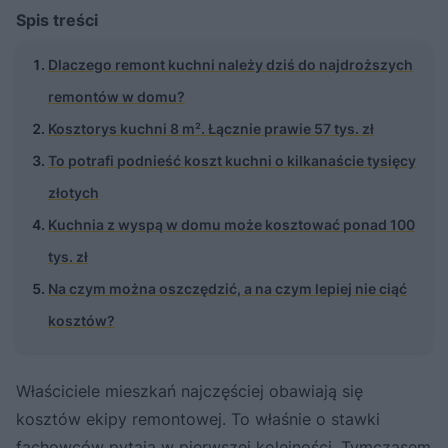
Spis treści
Dlaczego remont kuchni należy dziś do najdroższych
remontów w domu?
Kosztorys kuchni 8 m². Łącznie prawie 57 tys. zł
To potrafi podnieść koszt kuchni o kilkanaście tysięcy
złotych
Kuchnia z wyspą w domu może kosztować ponad 100
tys. zł
Na czym można oszczędzić, a na czym lepiej nie ciąć
kosztów?
Właściciele mieszkań najczęściej obawiają się
kosztów ekipy remontowej. To właśnie o stawki
fachowców pytają w pierwszej kolejności. Tymczasem