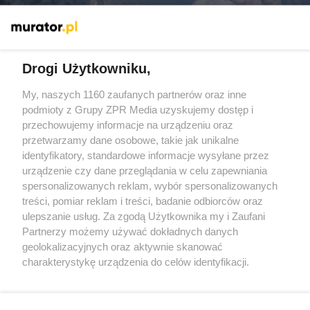
Więcej
Drogi Użytkowniku,
My, naszych 1160 zaufanych partnerów oraz inne
Żaden utwór zamieszczony w serwisie nie może być powielany i
podmioty z Grupy ZPR Media uzyskujemy dostęp i
rozpowszechniany lub dalej rozpowszechniany w jakikolwiek
sposób (w tym także elektroniczny lub mechaniczny) na
przechowujemy informacje na urządzeniu oraz
jakimkolwiek polu eksploatacji w jakiejkolwiek formie, włącznie z
przetwarzamy dane osobowe, takie jak unikalne
umieszczaniem w Internecie bez pisemnej zgody właściciela praw.
Jakiekolwiek użycie lub wykorzystanie utworów w całości lub w
identyfikatory, standardowe informacje wysyłane przez
części z naruszeniem prawa, tzn. bez właściwej zgody, jest
urządzenie czy dane przeglądania w celu zapewniania
zabronione pod groźbą kary i może być ścigane prawnie.
spersonalizowanych reklam, wybór spersonalizowanych
treści, pomiar reklam i treści, badanie odbiorców oraz
ulepszanie usług. Za zgodą Użytkownika my i Zaufani
Partnerzy możemy używać dokładnych danych
geolokalizacyjnych oraz aktywnie skanować
charakterystykę urządzenia do celów identyfikacji.
O nas
Ponieważ cenimy Twoją prywatność, prosimy o zgodę na
korzystanie z tych technologii poprzez kliknięcie
Informacje prawne
„Akceptuję”. Zgoda jest dobrowolna i zawsze możesz ją