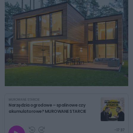
MUROWANE STARCIE
Narzędzia ogrodowe – spalinowe czy
akumulatorowe? MUROWANE STARCIE
G
P
P
P
-
17:37
r
r
r