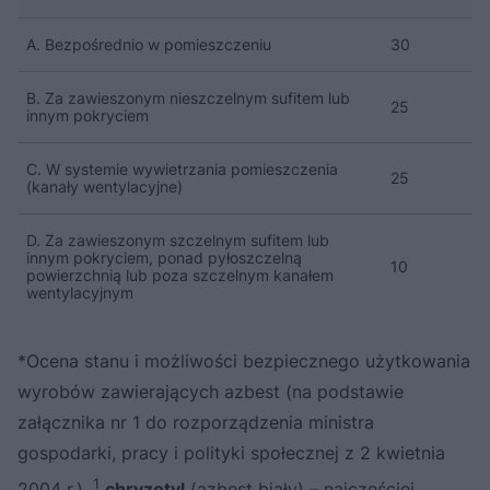
A. Bezpośrednio w pomieszczeniu
30
B. Za zawieszonym nieszczelnym sufitem lub
25
innym pokryciem
C. W systemie wywietrzania pomieszczenia
25
(kanały wentylacyjne)
D. Za zawieszonym szczelnym sufitem lub
innym pokryciem, ponad pyłoszczelną
10
powierzchnią lub poza szczelnym kanałem
wentylacyjnym
*Ocena stanu i możliwości bezpiecznego użytkowania
wyrobów zawierających azbest (na podstawie
załącznika nr 1 do rozporządzenia ministra
gospodarki, pracy i polityki społecznej z 2 kwietnia
1
2004 r.).
chryzotyl
(azbest biały) – najczęściej