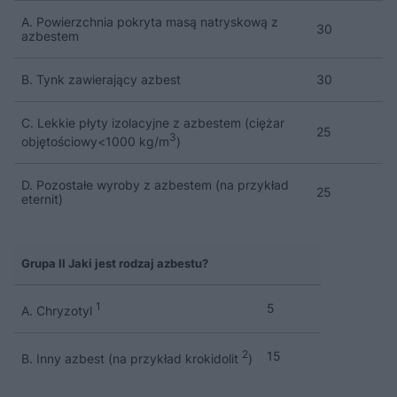
A. Powierzchnia pokryta masą natryskową z
30
azbestem
B. Tynk zawierający azbest
30
C. Lekkie płyty izolacyjne z azbestem (ciężar
25
3
objętościowy<1000 kg/m
)
D. Pozostałe wyroby z azbestem (na przykład
25
eternit)
Grupa II Jaki jest rodzaj azbestu?
1
5
A. Chryzotyl
2
15
B. Inny azbest (na przykład krokidolit
)