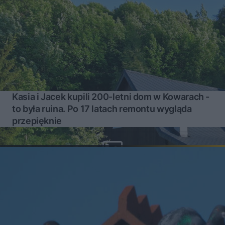
Kasia i Jacek kupili 200-letni dom w Kowarach -
to była ruina. Po 17 latach remontu wygląda
przepięknie