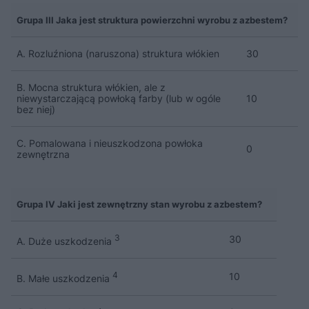
Grupa III Jaka jest struktura powierzchni wyrobu z azbestem?
A. Rozluźniona (naruszona) struktura włókien
30
B. Mocna struktura włókien, ale z
niewystarczającą powłoką farby (lub w ogóle
10
bez niej)
C. Pomalowana i nieuszkodzona powłoka
0
zewnętrzna
Grupa IV Jaki jest zewnętrzny stan wyrobu z azbestem?
3
30
A. Duże uszkodzenia
4
10
B. Małe uszkodzenia