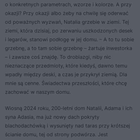
o konkretnych parametrach, wzorze i kolorze. A przy
okazji? Przy okazji albo żeby na chwilę się oderwać
od poważnych wyzwań, Natalia grzebie w ziemi. Tej
ziemi, która dzisiaj, po zerwaniu uszkodzonych desek
i legarów, stanowi podłogę w jej domu. – A to tu sobie
grzebnę, a to tam sobie grzebnę – żartuje inwestorka
– i zawsze coś znajdę. To drobiazgi, niby nic
nieznaczące przedmioty, które kiedyś, dawno temu
wpadły między deski, a czas je przykrył ziemią. Dla
mnie są cenne. Świadectwa przeszłości, które chcę
zachować w naszym domu.
Wiosną 2024 roku, 200-letni dom Natalii, Adama i ich
syna Adasia, ma już nowy dach pokryty
blachodachówką i wysunięty nad taras przy krótszej
ścianie domu, tej od strony podwórza. Jest