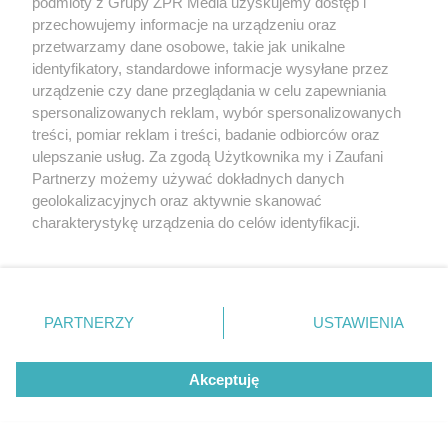
podmioty z Grupy ZPR Media uzyskujemy dostęp i
przechowujemy informacje na urządzeniu oraz
Czy potrzebne jest pozwolenie na remont
przetwarzamy dane osobowe, takie jak unikalne
starego domu?
identyfikatory, standardowe informacje wysyłane przez
urządzenie czy dane przeglądania w celu zapewniania
Jeśli budynek jest wpisany do rejestru zabytków lub
spersonalizowanych reklam, wybór spersonalizowanych
treści, pomiar reklam i treści, badanie odbiorców oraz
znajduje się w strefie ochrony konserwatorskiej,
ulepszanie usług. Za zgodą Użytkownika my i Zaufani
konieczna jest zgoda konserwatora zabytków. W
Partnerzy możemy używać dokładnych danych
innych przypadkach zakres prac decyduje, czy
geolokalizacyjnych oraz aktywnie skanować
charakterystykę urządzenia do celów identyfikacji.
wystarczy zgłoszenie, czy potrzebne jest pozwolenie
Ponieważ cenimy Twoją prywatność, prosimy o zgodę na
na budowę.
korzystanie z tych technologii poprzez kliknięcie
„Akceptuję”. Zgoda jest dobrowolna i zawsze możesz ją
Jak sprawdzić stan techniczny starego
zmienić/wycofać klikając przycisk ustawień prywatności
PARTNERZY
USTAWIENIA
domu przed zakupem?
znajdujący się w lewym dolnym rogu strony
. Niektóre
rodzaje przetwarzania danych nie wymagają zgody
Akceptuję
użytkownika, ale masz prawo sprzeciwić się takiemu
Najważniejsze to ekspertyza konstruktora lub
przetwarzaniu. Preferencje będą miały zastosowanie tylko
inżyniera budownictwa. Należy ocenić fundamenty,
na tej witrynie.
wilgoć w ścianach, stan więźby dachowej, instalacje