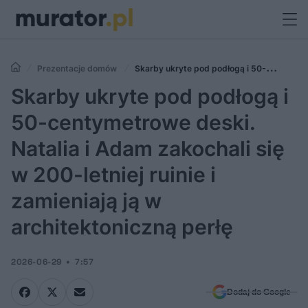
Prezentacje domów
Skarby ukryte pod podłogą i 50-
centymetrowe deski. Natalia i Adam zakochali się w 200-letniej ruinie i
Skarby ukryte pod podłogą i
zamieniają ją w architektoniczną perłę
50-centymetrowe deski.
Natalia i Adam zakochali się
w 200-letniej ruinie i
zamieniają ją w
architektoniczną perłę
2026-06-29
7:57
Dodaj do Google