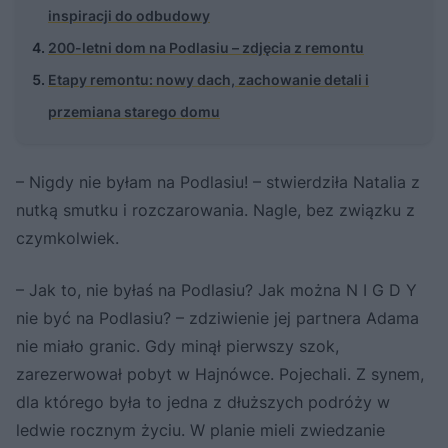
inspiracji do odbudowy
200-letni dom na Podlasiu – zdjęcia z remontu
Etapy remontu: nowy dach, zachowanie detali i
przemiana starego domu
– Nigdy nie byłam na Podlasiu! – stwierdziła Natalia z
nutką smutku i rozczarowania. Nagle, bez związku z
czymkolwiek.
– Jak to, nie byłaś na Podlasiu? Jak można N I G D Y
nie być na Podlasiu? – zdziwienie jej partnera Adama
nie miało granic. Gdy minął pierwszy szok,
zarezerwował pobyt w Hajnówce. Pojechali. Z synem,
dla którego była to jedna z dłuższych podróży w
ledwie rocznym życiu. W planie mieli zwiedzanie