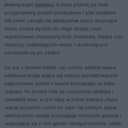
jesienią kupili
siedlisko
, a nieco później już mieli
przygotowany projekt przebudowy i plan działania.
Ale zanim zaczęły się jakiekolwiek prace dotyczące
domu, trzeba się było do niego dostać, czyli
wykarczować niezliczoną ilość chwastów, zielska oraz
chaszczy zasłaniających widok i utrudniających
poruszanie się po działce.
Do wsi z domem Natalii i jej rodziny wiedzie wąska
asfaltowa droga wijąca się między ukształtowanymi
pagórkowato polami z łanami kwitnącego na żółto
rzepaku. Po drodze mija się rozrzucone siedliska i
niewielkie wsie, w tym taką, w której mieszka chyba
więcej bocianich rodzin niż ludzi. Na każdym słupie
elektrycznym uwagę przyciągają rozłożyste gniazda i
wyłaniające się z nich główki młodych boćków. Jeden