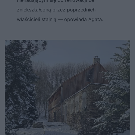
nienadającym się do renowacji ze
zniekształconą przez poprzednich
właścicieli stajnią — opowiada Agata.