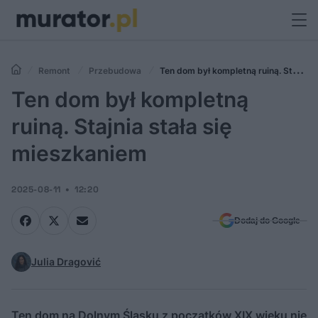
Remont
Przebudowa
Ten dom był kompletną ruiną. Stajnia
stała się mieszkaniem
Ten dom był kompletną
ruiną. Stajnia stała się
mieszkaniem
2025-08-11
12:20
Dodaj do Google
Julia Dragović
Ten dom na Dolnym Śląsku z początków XIX wieku nie