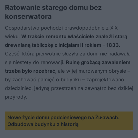
Ratowanie starego domu bez
konserwatora
Gospodarstwo pochodzi prawdopodobnie z XIX
wieku.
W trakcie remontu właściciele znaleźli starą
drewnianą tabliczkę z inicjałami i rokiem – 1833.
Część, która pierwotnie służyła za dom, nie nadawała
się niestety do renowacji.
Ruinę grożącą zawaleniem
trzeba było rozebrać
, ale w jej murowanym obrysie –
by zachować pamięć o budynku – zaprojektowano
dziedziniec, jedyną przestrzeń na zewnątrz bez dzikiej
przyrody.
Nowe życie domu podcieniowego na Żuławach.
Odbudowa budynku z historią