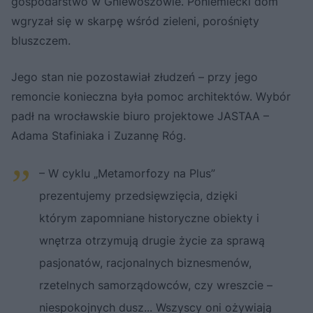
gospodarstwo w Gniewoszowie. Poniemiecki dom
wgryzał się w skarpę wśród zieleni, porośnięty
bluszczem.
Jego stan nie pozostawiał złudzeń – przy jego
remoncie konieczna była pomoc architektów. Wybór
padł na wrocławskie biuro projektowe JASTAA –
Adama Stafiniaka i Zuzannę Róg.
– W cyklu „Metamorfozy na Plus”
prezentujemy przedsięwzięcia, dzięki
którym zapomniane historyczne obiekty i
wnętrza otrzymują drugie życie za sprawą
pasjonatów, racjonalnych biznesmenów,
rzetelnych samorządowców, czy wreszcie –
niespokojnych dusz... Wszyscy oni ożywiają