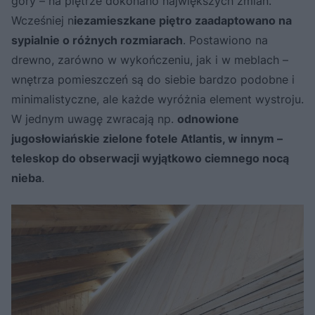
góry – na piętrze dokonano największych zmian.
Wcześniej n
iezamieszkane piętro zaadaptowano na
sypialnie o różnych rozmiarach
. Postawiono na
drewno, zarówno w wykończeniu, jak i w meblach –
wnętrza pomieszczeń są do siebie bardzo podobne i
minimalistyczne, ale każde wyróżnia element wystroju.
W jednym uwagę zwracają np.
odnowione
jugosłowiańskie zielone fotele Atlantis, w innym –
teleskop do obserwacji wyjątkowo ciemnego nocą
nieba
.