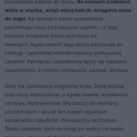
przeszklone wejścia do domu.
Na ścianach poddasza,
wbite w więźbę, wciąż wiszą haki do wciągania siana
do stajni
. Na zewnątrz widać uzupełnienia
kamiennego muru późniejszymi cegłami – z tego
powodu ocieplenie domu wykonano od
wewnątrz. Agata remont tego domu porównuje do
kintsugi – japońskiej techniki naprawy potłuczonej
ceramiki. Pęknięcia i uzupełnienia łączy się metalami
szlachetnymi, a zmiany uwidacznia, zamiast ukrywać.
Dom ma zachowaną oryginalną bryłę. Starą więźbę
oraz mury wzmocniono, a zgniłe drewno wymieniono
na nowe, modrzewiowe. Siłą rzeczy do wymiany
poszedł dach – akurat ten aspekt regulował
konserwator zabytków. Powszechny na Dolnym
Śląsku blaszany dach nie mógł już wrócić na swoje