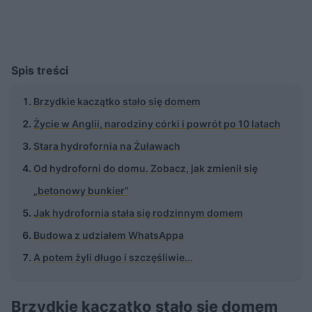
Spis treści
Brzydkie kaczątko stało się domem
Życie w Anglii, narodziny córki i powrót po 10 latach
Stara hydrofornia na Żuławach
Od hydroforni do domu. Zobacz, jak zmienił się
„betonowy bunkier”
Jak hydrofornia stała się rodzinnym domem
Budowa z udziałem WhatsAppa
A potem żyli długo i szczęśliwie...
Brzydkie kaczątko stało się domem