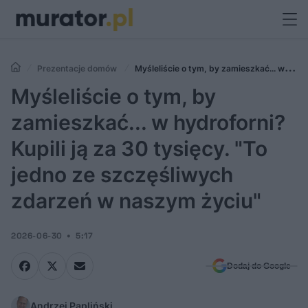
Prezentacje domów
Myśleliście o tym, by zamieszkać... w
hydroforni? Kupili ją za 30 tysięcy. "To jedno ze szczęśliwych zdarzeń
Myśleliście o tym, by
w naszym życiu"
zamieszkać... w hydroforni?
Kupili ją za 30 tysięcy. "To
jedno ze szczęśliwych
zdarzeń w naszym życiu"
2026-06-30
5:17
Dodaj do Google
Andrzej Papliński