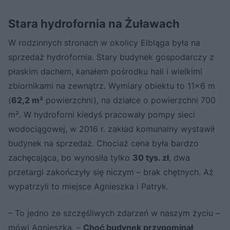
Stara hydrofornia na Żuławach
W rodzinnych stronach w okolicy Elbląga była na
sprzedaż hydrofornia. Stary budynek gospodarczy z
płaskim dachem, kanałem pośrodku hali i wielkimi
zbiornikami na zewnątrz. Wymiary obiektu to 11x6 m
(
62,2 m²
powierzchni), na działce o powierzchni 700
m². W hydroforni kiedyś pracowały pompy sieci
wodociągowej, w 2016 r. zakład komunalny wystawił
budynek na sprzedaż. Chociaż cena była bardzo
zachęcająca, bo wynosiła tylko
30 tys. zł
, dwa
przetargi zakończyły się niczym – brak chętnych. Aż
wypatrzyli to miejsce Agnieszka i Patryk.
– To jedno ze szczęśliwych zdarzeń w naszym życiu –
mówi Agnieszka. –
Choć budynek przypominał