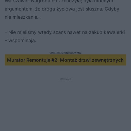
Warszawie. Nagroda coś znaczyła; była mocnym
argumentem, że droga życiowa jest słuszna. Gdyby
nie mieszkanie...
– Nie mieliśmy wtedy szans nawet na zakup kawalerki
– wspominają.
MATERIAŁ SPONSOROWANY
Murator Remontuje #2: Montaż drzwi zewnętrznych