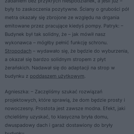
zadaniem bez przykrych niespodzianek, a jeśli już –
były to zaskoczenia pozytywne. Ściany o grubości pół
metra okazały się zbrojone ze względu na drgania
emitowane przez pracujące kiedyś pompy. Patryk: –
Budynek był tak solidny, że – jak mówił nasz
wykonawca – mógłby pełnić funkcję schronu.
Stropodach
– wydawało się, że będzie do wyburzenia,
a okazał się bardzo solidnym stropem z płyt
żerańskich. Nadawał się do adaptacji na strop w
budynku z
poddaszem użytkowym
.
Agnieszka: – Zaczęliśmy szukać rozwiązań
projektowych, które sprawią, że dom będzie prosty i
nowoczesny. Prostota jest zawsze modna. Efekt, jaki
chcieliśmy uzyskać, to klasyczna bryła domu,
dwuspadowy dach i garaż dostawiony do bryły
budynku.