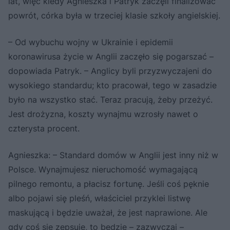
lat, więc kiedy Agnieszka i Patryk zaczęli finalizować
powrót, córka była w trzeciej klasie szkoły angielskiej.
– Od wybuchu wojny w Ukrainie i epidemii
koronawirusa życie w Anglii zaczęło się pogarszać –
dopowiada Patryk. – Anglicy byli przyzwyczajeni do
wysokiego standardu; kto pracował, tego w zasadzie
było na wszystko stać. Teraz pracują, żeby przeżyć.
Jest drożyzna, koszty wynajmu wzrosły nawet o
czterysta procent.
Agnieszka: – Standard domów w Anglii jest inny niż w
Polsce. Wynajmujesz nieruchomość wymagającą
pilnego remontu, a płacisz fortunę. Jeśli coś pęknie
albo pojawi się pleśń, właściciel przyklei listwę
maskującą i będzie uważał, że jest naprawione. Ale
gdy coś się zepsuje, to będzie – zazwyczaj –