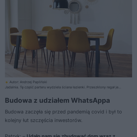
Autor: Andrzej Papliński
Jadalnia. Tę część parteru wydziela ściana łazienki. Przeszklony regał jest
ekspozycją dla pamiątek z podróży i zbiorów staroci
Budowa z udziałem WhatsAppa
Budowa zaczęła się przed pandemią covid i był to
kolejny łut szczęścia inwestorów.
Patryk: –
Udało nam się zbudować dom wraz z