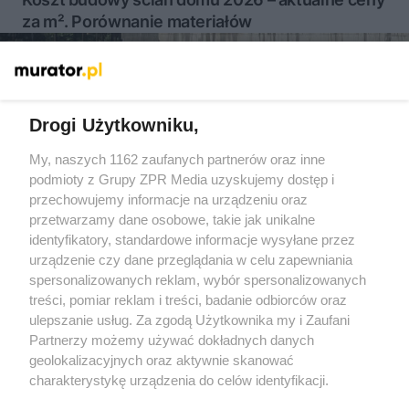
za m². Porównanie materiałów
Więcej
Drogi Użytkowniku,
My, naszych 1162 zaufanych partnerów oraz inne
Żaden utwór zamieszczony w serwisie nie może być powielany i
podmioty z Grupy ZPR Media uzyskujemy dostęp i
rozpowszechniany lub dalej rozpowszechniany w jakikolwiek
sposób (w tym także elektroniczny lub mechaniczny) na
przechowujemy informacje na urządzeniu oraz
jakimkolwiek polu eksploatacji w jakiejkolwiek formie, włącznie z
przetwarzamy dane osobowe, takie jak unikalne
umieszczaniem w Internecie bez pisemnej zgody właściciela praw.
Jakiekolwiek użycie lub wykorzystanie utworów w całości lub w
identyfikatory, standardowe informacje wysyłane przez
części z naruszeniem prawa, tzn. bez właściwej zgody, jest
urządzenie czy dane przeglądania w celu zapewniania
zabronione pod groźbą kary i może być ścigane prawnie.
spersonalizowanych reklam, wybór spersonalizowanych
treści, pomiar reklam i treści, badanie odbiorców oraz
ulepszanie usług. Za zgodą Użytkownika my i Zaufani
Partnerzy możemy używać dokładnych danych
geolokalizacyjnych oraz aktywnie skanować
charakterystykę urządzenia do celów identyfikacji.
O nas
Ponieważ cenimy Twoją prywatność, prosimy o zgodę na