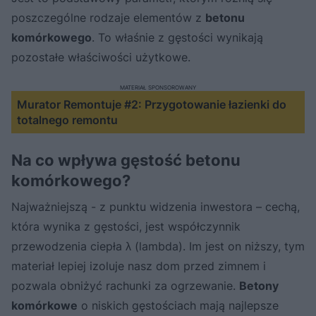
poszczególne rodzaje elementów z
betonu
komórkowego
. To właśnie z gęstości wynikają
pozostałe właściwości użytkowe.
MATERIAŁ SPONSOROWANY
Murator Remontuje #2: Przygotowanie łazienki do
totalnego remontu
Na co wpływa gęstość betonu
komórkowego?
Najważniejszą - z punktu widzenia inwestora – cechą,
która wynika z gęstości, jest współczynnik
przewodzenia ciepła λ (lambda). Im jest on niższy, tym
materiał lepiej izoluje nasz dom przed zimnem i
pozwala obniżyć rachunki za ogrzewanie.
Betony
komórkowe
o niskich gęstościach mają najlepsze