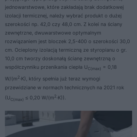
jednowarstwowe, które zakładają brak dodatkowej
izolacji termicznej, należy wybrać produkt o dużej
szerokości np. 42,0 czy 48,0 cm. Z kolei na ściany
zewnętrzne, dwuwarstwowe optymalnym
rozwiązaniem jest bloczek 2,5-400 o szerokości 30,0
cm. Ocieplony izolacją termiczną ze styropianu o gr.
10,0 cm tworzy doskonałą ścianę zewnętrzną o
współczynniku przenikania ciepła U
= 0,18
C(max)
2
W/(m
·K), który spełnia już teraz wymogi
przewidziane w normach technicznych na 2021 rok
2
(U
≤ 0,20 W/(m
·K)).
C(max)