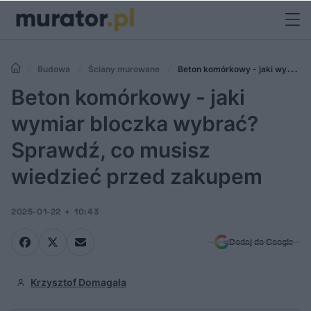
Budowa
Ściany murowane
Beton komórkowy - jaki wymiar
bloczka wybrać? Sprawdź, co musisz wiedzieć przed zakupem
Beton komórkowy - jaki
wymiar bloczka wybrać?
Sprawdź, co musisz
wiedzieć przed zakupem
2025-01-22
10:43
Dodaj do Google
Krzysztof Domagała