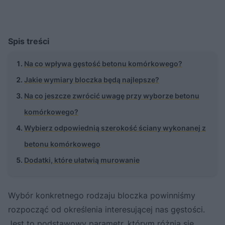
Spis treści
Na co wpływa gęstość betonu komórkowego?
Jakie wymiary bloczka będą najlepsze?
Na co jeszcze zwrócić uwagę przy wyborze betonu
komórkowego?
Wybierz odpowiednią szerokość ściany wykonanej z
betonu komórkowego
Dodatki, które ułatwią murowanie
Wybór konkretnego rodzaju bloczka powinniśmy
rozpocząć od określenia interesującej nas gęstości.
Jest to podstawowy parametr, którym różnią się