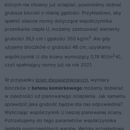
których nie chcemy już ocieplać, powinniśmy dobrać
grubsze bloczki o niskiej gęstości. Przykładowo, aby
spełnić obecne normy dotyczące współczynnika
przenikania ciepła U, możemy zastosować elementy
3
grubości 36,5 cm i gęstości 350 kg/m
. Ale gdy
użyjemy bloczków o grubości 48 cm, uzyskamy
2
współczynnik U dla ściany wynoszący 0,19 W/(m
·K),
czyli spełniający normy już na rok 2021.
W przypadku
ścian dwuwarstwowych
, wymiary
bloczków z
betonu komórkowego
możemy dobierać
w zależności od planowanego ocieplenia. Jak samemu
sprawdzić jaka grubość będzie dla nas odpowiednia?
Wyliczając współczynnik U naszej planowanej ściany.
Potrzebujemy do tego parametrów współczynnika
lambda poszczególnych warstw. Weźmy przykładową