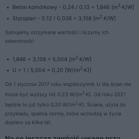
2
Beton komórkowy - 0,24 / 0,13 = 1,846 [m
·K/W]
2
Styropian - 0,12 / 0,038 = 3,158 [m
·K/W]
Sumujemy otrzymane wartości i liczymy ich
odwrotność:
2
1,846 + 3,158 = 5,004 [m
·K/W]
2
U = 1 / 5,004 = 0,20 [W/(m
·K)]
Od 1 stycznia 2017 roku współczynnik U dla ścian nie
2
może być wyższy niż 0,23 W/(m
·K). Od roku 2021
2
będzie to już tylko 0,20 W/(m
·K). Ściana, użyta do
przykładu, spełnia normy, które wchodzą w życie
dopiero za kilka lat.
Na co jeszcze zwrócić uwagę przy