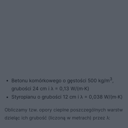
3
Betonu komórkowego o gęstości 500 kg/m
,
grubości 24 cm i λ = 0,13 W/(m·K)
Styropianu o grubości 12 cm i λ = 0,038 W/(m·K)
Obliczamy tzw. opory cieplne poszczególnych warstw
dzieląc ich grubość (liczoną w metrach) przez λ: