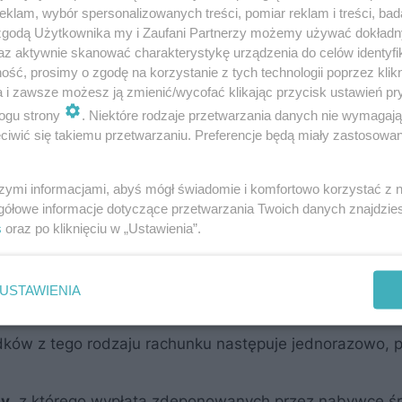
klam, wybór spersonalizowanych treści, pomiar reklam i treści, bad
 zgodą Użytkownika my i Zaufani Partnerzy możemy używać dokład
az aktywnie skanować charakterystykę urządzenia do celów identyfi
ść, prosimy o zgodę na korzystanie z tych technologii poprzez klikn
a i zawsze możesz ją zmienić/wycofać klikając przycisk ustawień pr
ogu strony
. Niektóre rodzaje przetwarzania danych nie wymagaj
iwić się takiemu przetwarzaniu. Preferencje będą miały zastosowanie
 przepisów
szymi informacjami, abyś mógł świadomie i komfortowo korzystać z
oper miał obowiązek zapewnić nabywcom co najmniej j
gółowe informacje dotyczące przetwarzania Twoich danych znajdzi
s
oraz po kliknięciu w „Ustawienia”.
iczy
- czyli należący do dewelopera rachunek bankowy,
USTAWIENIA
acanych przez nabywcę na cele określone w umowie
ków z tego rodzaju rachunku następuje jednorazowo, 
zy
, z którego wypłata zdeponowanych przez nabywcę 