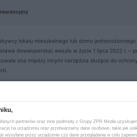
Gwarancyjny
nabywcy lokalu mieszkalnego lub domu jednorodzinnego
tawa deweloperska) weszła w życie 1 lipca 2022 r. – p
ikowała ona między innymi narzędzia służące do ochron
ch.
niku,
fanych partnerów oraz inne podmioty z Grupy ZPR Media uzyskujem
cje na urządzeniu oraz przetwarzamy dane osobowe, takie jak unika
je wysyłane przez urządzenie czy dane przeglądania w celu zapewn