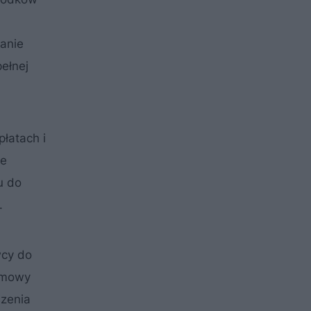
anie
ełnej
łatach i
ie
u do
.
wcy do
 umowy
szenia