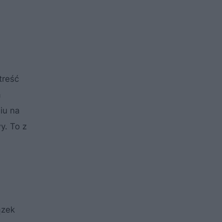
treść
a
iu na
y. To z
ązek