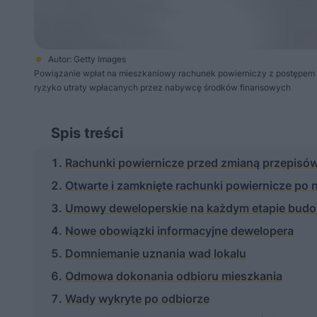
Autor: Getty Images
Powiązanie wpłat na mieszkaniowy rachunek powierniczy z postępem 
ryzyko utraty wpłacanych przez nabywcę środków finansowych
Spis treści
Rachunki powiernicze przed zmianą przepisó
Otwarte i zamknięte rachunki powiernicze p
Umowy deweloperskie na każdym etapie bud
Nowe obowiązki informacyjne dewelopera
Domniemanie uznania wad lokalu
Odmowa dokonania odbioru mieszkania
Wady wykryte po odbiorze