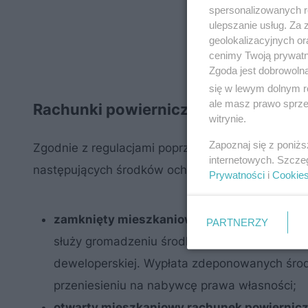
spersonalizowanych re
ulepszanie usług. Za
geolokalizacyjnych or
cenimy Twoją prywatno
Zgoda jest dobrowoln
się w lewym dolnym r
ale masz prawo sprzec
Rachunki powiernicze przed zmianą
witrynie.
Zapoznaj się z poniż
Zgodnie z regulacjami poprzedniej ustawy dewel
internetowych. Szcze
następujących środków ochrony:
Prywatności
i
Cookie
zamknięty mieszkaniowy rachunek powiern
PARTNERZY
służy gromadzeniu środków pieniężnych wpł
deweloperskiej. Wypłata zdeponowanych środ
przeniesieniu na nabywcę prawa własności;
otwarty mieszkaniowy rachunek powiernic