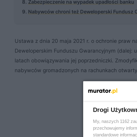
Zabezpieczenie na wypadek upadłości banku
Nabywców chroni też Deweloperski Fundusz 
Ustawa z dnia 20 maja 2021 r. o ochronie praw 
Deweloperskim Funduszu Gwarancyjnym (dalej: us
latach obowiązywania jej poprzedniczki. Zmodyf
nabywców gromadzonych na rachunkach otwarty
Drogi Użytkow
My, naszych 1162 zau
przechowujemy informa
standardowe informac