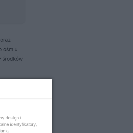
 oraz
o ośmiu
y środków
y dostęp i
lne identyfikatory,
iania