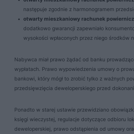
następuje zgodnie z harmonogramem przedsię
otwarty mieszkaniowy rachunek powiernic
dodatkowo gwarancji zapewniało konsumentow
wysokości wpłaconych przez niego środków 
Nabywca miał prawo żądać od banku prowadząceg
wypłatach. Prawo wypowiedzenia umowy o prowad
bankowi, który mógł to zrobić tylko z ważnych p
przedsięwzięcia deweloperskiego przed dokonani
Ponadto w starej ustawie przewidziano obowiąz
księgi wieczystej, regulacje dotyczące odbioru l
deweloperskiej, prawo odstąpienia od umowy ora