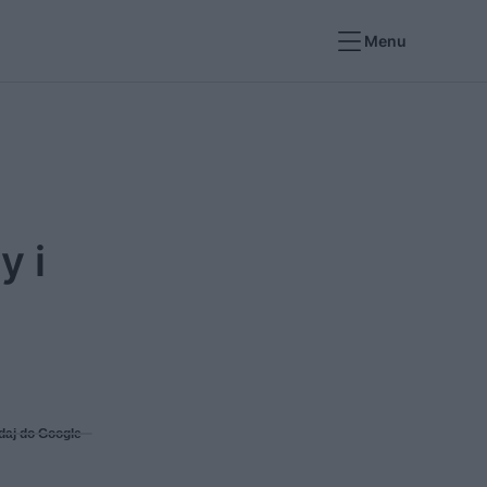
Menu
y i
daj do Google