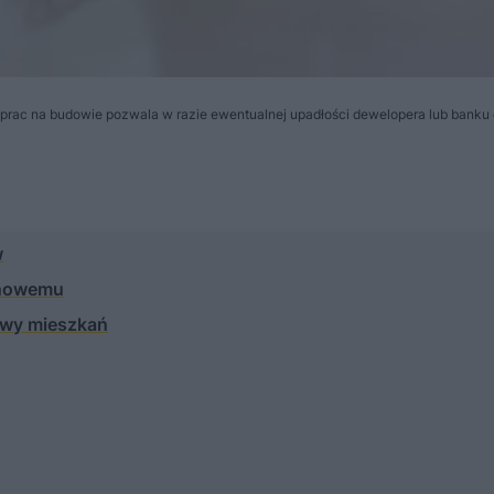
prac na budowie pozwala w razie ewentualnej upadłości dewelopera lub banku
w
o nowemu
owy mieszkań