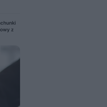
achunki
mowy z