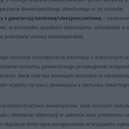
wzięcia deweloperskiego określonego w tej umowie;
zy z gwarancją bankową/ubezpieczeniową
– zastosow
i, w przypadku upadłości dewelopera, odzyskanie w p
na podstawie umowy deweloperskiej.
o rachunek udostępnienia informacji o dokonanych wp
zenie rachunku powierniczego przysługiwało wyłączn
owodów. Bank miał też obowiązki kontrolne w odniesieni
em wypłaty na rzecz dewelopera z rachunku otwartego
ki przedkontraktowe deweloperów, wpis roszczeń naby
okalu i składania reklamacji w zakresie wad przedmiotu
z regulacje dotyczące postępowania w przypadku ogło