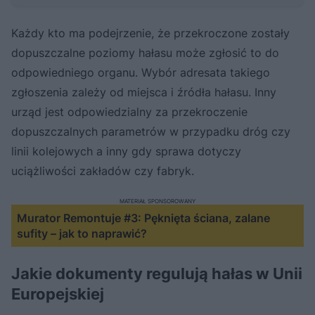
Każdy kto ma podejrzenie, że przekroczone zostały
dopuszczalne poziomy hałasu może zgłosić to do
odpowiedniego organu. Wybór adresata takiego
zgłoszenia zależy od miejsca i źródła hałasu. Inny
urząd jest odpowiedzialny za przekroczenie
dopuszczalnych parametrów w przypadku dróg czy
linii kolejowych a inny gdy sprawa dotyczy
uciążliwości zakładów czy fabryk.
MATERIAŁ SPONSOROWANY
Murator Remontuje #3: Pęknięta ściana, zalane
sufity – jak to naprawić?
Jakie dokumenty regulują hałas w Unii
Europejskiej