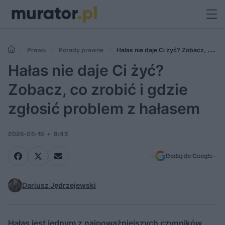
Prawo
Porady prawne
Hałas nie daje Ci żyć? Zobacz, co
zrobić i gdzie zgłosić problem z hałasem
Hałas nie daje Ci żyć?
Zobacz, co zrobić i gdzie
zgłosić problem z hałasem
2026-05-19
9:43
Dodaj do Google
Dariusz Jędrzejewski
Hałas jest jednym z najpoważniejszych czynników