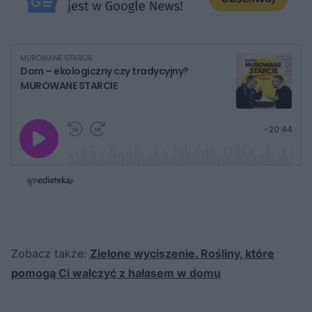
MUROWANE STARCIE
Dom – ekologiczny czy tradycyjny?
MUROWANE STARCIE
G
P
P
P
-
20:44
r
r
r
o
a
z
z
j
z
e
e
w
w
o
i
i
s
ń
ń
t
1
1
0
0
a
s
s
ł
d
d
y
o
o
c
t
p
Zobacz także:
u
Zielone wyciszenie. Rośliny, które
r
z
ł
z
a
pomogą Ci walczyć z hałasem w domu
u
o
s
d
u
Â