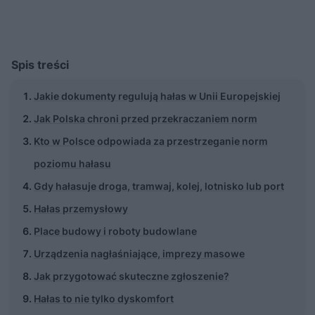
Spis treści
Jakie dokumenty regulują hałas w Unii Europejskiej
Jak Polska chroni przed przekraczaniem norm
Kto w Polsce odpowiada za przestrzeganie norm
poziomu hałasu
Gdy hałasuje droga, tramwaj, kolej, lotnisko lub port
Hałas przemysłowy
Place budowy i roboty budowlane
Urządzenia nagłaśniające, imprezy masowe
Jak przygotować skuteczne zgłoszenie?
Hałas to nie tylko dyskomfort