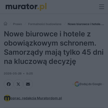
Prawo
Formalności budowlane
Nowe biurowce i hotele z
obowiązkowym schronem. Samorządy mają tylko 45 dni na kluczową
Nowe biurowce i hotele z
decyzję
obowiązkowym schronem.
Samorządy mają tylko 45 dni
na kluczową decyzję
2026-05-28
9:25
Dodaj do Google
oprac. redakcja Muratordom.pl