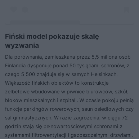
Fiński model pokazuje skalę
Post udostępniony przez Kamil Jarzombek (@jarzooomb)
wyzwania
Dla porównania, zamieszkana przez 5,5 miliona osób
Finlandia dysponuje ponad 50 tysiącami schronów, z
czego 5 500 znajduje się w samych Helsinkach.
Większość fińskich obiektów to konstrukcje
żelbetowe wbudowane w piwnice biurowców, szkół,
bloków mieszkalnych i szpitali. W czasie pokoju pełnią
funkcje parkingów rowerowych, saun osiedlowych czy
sal gimnastycznych. W razie zagrożenia, w ciągu 72
godzin stają się pełnowartościowymi schronami z
systemami filtrowentylacji i gazoszczelnymi drzwiami.