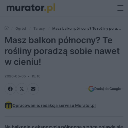
Ogród
Tarasy
Masz balkon północny? Te rośliny poradzą
sobie nawet w cieniu!
Masz balkon północny? Te
rośliny poradzą sobie nawet
w cieniu!
2026-05-05
15:16
Dodaj do Google
Opracowanie: redakcja serwisu Murator.pl
Na balkonie z ekspozycją północną słońce pojawia się