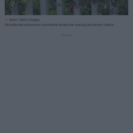
Autor: Getty Images
Na balkonie północnym promienie słoneczne operują wczesnym rankiem i
późnym popołudniem - dobrze w takich warunkach poradzi sobie np.
fuksja