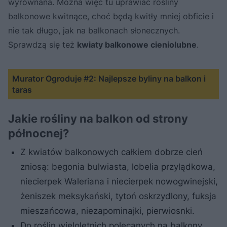
wyrównana. Można więc tu uprawiać rośliny
balkonowe kwitnące, choć będą kwitły mniej obficie i
nie tak długo, jak na balkonach słonecznych.
Sprawdzą się też
kwiaty balkonowe cieniolubne
.
Murator Ogroduje #2: Najlepsze byliny na balkon i
taras
Jakie rośliny na balkon od strony
północnej?
Z kwiatów balkonowych całkiem dobrze cień
zniosą: begonia bulwiasta, lobelia przylądkowa,
niecierpek Waleriana i niecierpek nowogwinejski,
żeniszek meksykański, tytoń oskrzydlony, fuksja
mieszańcowa, niezapominajki, pierwiosnki.
Do roślin wieloletnich polecanych na balkony