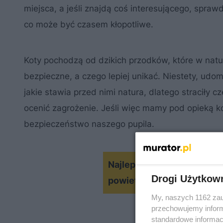
miejsca, a jeśli znajdą coś interesującego, sprawd
co może być czasem kłopotliwe.
Koty pochodzą od dzikich przodków, które w naturz
bezpieczne, a czego lepiej unikać. Niestety, ud
jakie stawia przed nimi natura, dlatego straciły 
ocenić zagrożenie. Jeśli więc mamy pod opieką k
bezpieczeństwo naszego pupila.
Najlepsze rośliny doniczk
Drogi Użytkow
powietrze w sypialni
My, naszych 1162 zau
przechowujemy informa
standardowe informac