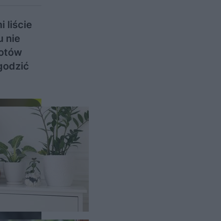
 liście
u nie
kotów
godzić