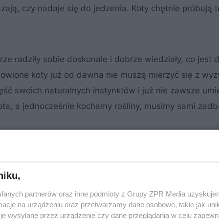
zają, czy nadaje się do jedzenia. Koty chętnie próbują te
e radziły sobie doskonale i dobrze wiedziały, co jest d
omowione koty już od dawna nie muszą mierzyć się z wy
część swoich naturalnych instynktów i już nie zawsze um
ota, a jednocześnie kochamy rośliny, musimy sami zadb
owe do sypialni. 3 gatunki oczyszczające
niku,
fanych partnerów oraz inne podmioty z Grupy ZPR Media uzyskujem
cje na urządzeniu oraz przetwarzamy dane osobowe, takie jak unika
je wysyłane przez urządzenie czy dane przeglądania w celu zapewn