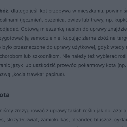
zbóż
, dlatego jeśli kot przebywa w mieszkaniu, powinni
oślinami (jęczmień, pszenica, owies lub trawy, np. kup
e podjadać. Gotową mieszankę nasion do uprawy znajdz
ygotować ją samodzielnie, kupując ziarna zbóż na targ
ie było przeznaczone do uprawy użytkowej, gdyż wtedy
horobom lub szkodnikom. Nie należy też wybierać rośl
ranić język lub uszkodzić przewód pokarmowy kota (np.
zwą „kocia trawka” papirus).
ota
śmy zrezygnować z uprawy takich roślin jak np. azalia,
es, skrzydłokwiat, zamiokulkas, oleander, bluszcz, cykl