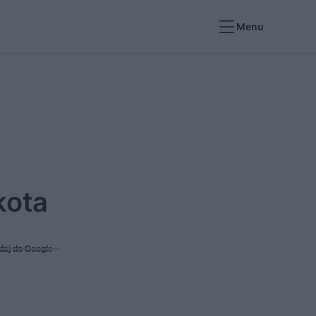
Menu
kota
daj do Google