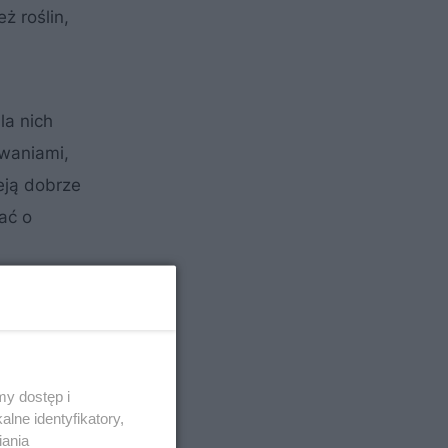
ż roślin,
la nich
zwaniami,
ieją dobrze
ać o
y dostęp i
lne identyfikatory,
iania