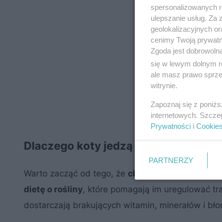
spersonalizowanych re
ulepszanie usług. Za
geolokalizacyjnych or
cenimy Twoją prywatno
Zgoda jest dobrowoln
się w lewym dolnym r
ale masz prawo sprzec
witrynie.
Zapoznaj się z poniż
internetowych. Szcze
Prywatności
i
Cookie
Dlaczego koty jedzą rośliny?
PARTNERZY
Warto zacząć od tego, że
chociaż koty są zwier
dietę o rośliny
, które pomagają im uregulować tra
dostarczają brakujących witamin, minerałów i bło