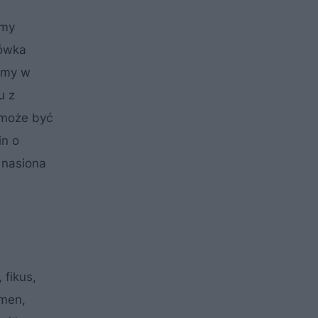
śmy
kówka
iemy w
u z
 może być
in o
 nasiona
 fikus,
amen,