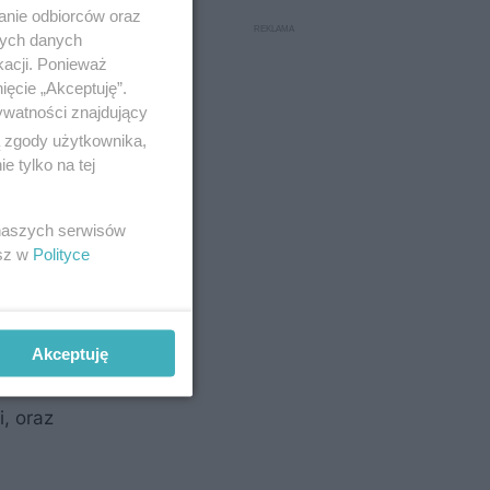
anie odbiorców oraz
nych danych
kacji. Ponieważ
ięcie „Akceptuję”.
ywatności znajdujący
ą zgody użytkownika,
 tylko na tej
 naszych serwisów
esz w
Polityce
Akceptuję
swoją
i, oraz