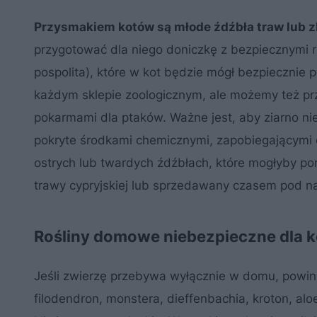
Przysmakiem kotów są młode źdźbła traw lub 
przygotować dla niego doniczkę z bezpiecznymi r
pospolita), które w kot będzie mógł bezpieczni
każdym sklepie zoologicznym, ale możemy też prz
pokarmami dla ptaków. Ważne jest, aby ziarno n
pokryte środkami chemicznymi, zapobiegającymi c
ostrych lub twardych źdźbłach, które mogłyby po
trawy cypryjskiej lub sprzedawany czasem pod na
Rośliny domowe niebezpieczne dla k
Jeśli zwierzę przebywa wyłącznie w domu, powinni
filodendron, monstera, dieffenbachia, kroton, alo