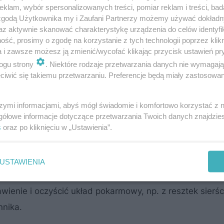
klam, wybór spersonalizowanych treści, pomiar reklam i treści, bad
 zgodą Użytkownika my i Zaufani Partnerzy możemy używać dokład
az aktywnie skanować charakterystykę urządzenia do celów identyfi
ść, prosimy o zgodę na korzystanie z tych technologii poprzez klikn
a i zawsze możesz ją zmienić/wycofać klikając przycisk ustawień pr
ogu strony
. Niektóre rodzaje przetwarzania danych nie wymagaj
iwić się takiemu przetwarzaniu. Preferencje będą miały zastosowanie
szymi informacjami, abyś mógł świadomie i komfortowo korzystać z
gółowe informacje dotyczące przetwarzania Twoich danych znajdzi
s
oraz po kliknięciu w „Ustawienia”.
USTAWIENIA
zętami mięsożernymi, czasami potrzebują uzupełnić 
wienie i oczyścić układ pokarmowy, np. z resztek sierśc
nnika.