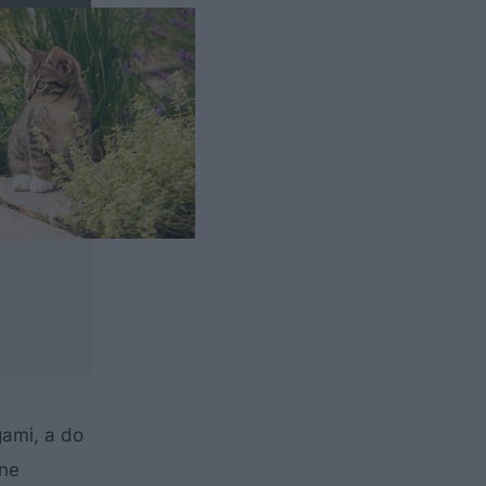
gami, a do
pne