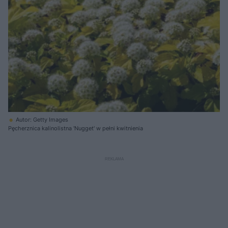
Autor: Getty Images
Pęcherznica kalinolistna 'Nugget' w pełni kwitnienia