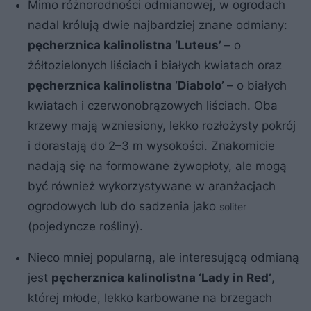
Mimo różnorodności odmianowej, w ogrodach
nadal królują dwie najbardziej znane odmiany:
pęcherznica kalinolistna ‘Luteus’
– o
żółtozielonych liściach i białych kwiatach oraz
pęcherznica kalinolistna ‘Diabolo’
– o białych
kwiatach i czerwonobrązowych liściach. Oba
krzewy mają wzniesiony, lekko rozłożysty pokrój
i dorastają do 2–3 m wysokości. Znakomicie
nadają się na formowane żywopłoty, ale mogą
być również wykorzystywane w aranżacjach
ogrodowych lub do sadzenia jako
soliter
(pojedyncze rośliny).
Nieco mniej popularną, ale interesującą odmianą
jest
pęcherznica kalinolistna ‘Lady in Red’
,
której młode, lekko karbowane na brzegach