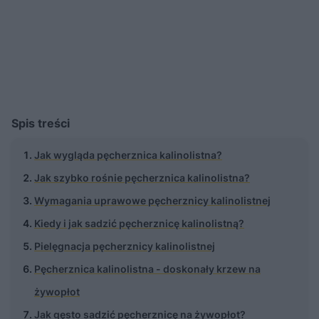
Spis treści
Jak wygląda pęcherznica kalinolistna?
Jak szybko rośnie pęcherznica kalinolistna?
Wymagania uprawowe pęcherznicy kalinolistnej
Kiedy i jak sadzić pęcherznicę kalinolistną?
Pielęgnacja pęcherznicy kalinolistnej
Pęcherznica kalinolistna - doskonały krzew na
żywopłot
Jak gęsto sadzić pęcherznicę na żywopłot?