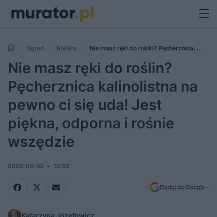
Ogród
Rośliny
Nie masz ręki do roślin? Pęcherznica
kalinolistna na pewno ci się uda! Jest piękna, odporna i rośnie
Nie masz ręki do roślin?
wszędzie
Pęcherznica kalinolistna na
pewno ci się uda! Jest
piękna, odporna i rośnie
wszędzie
2026-06-02
12:33
Dodaj do Google
Katarzyna Józefowicz