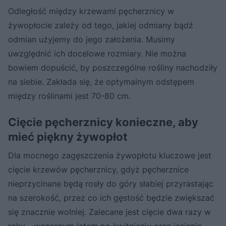
Odległość między krzewami pęcherznicy w
żywopłocie zależy od tego, jakiej odmiany bądź
odmian użyjemy do jego założenia. Musimy
uwzględnić ich docelowe rozmiary. Nie można
bowiem dopuścić, by poszczególne rośliny nachodziły
na siebie. Zakłada się, że optymalnym odstępem
między roślinami jest 70-80 cm.
Cięcie pęcherznicy konieczne, aby
mieć piękny żywopłot
Dla mocnego zagęszczenia żywopłotu kluczowe jest
cięcie krzewów pęcherznicy, gdyż pęcherznice
nieprzycinane będą rosły do góry słabiej przyrastając
na szerokość, przez co ich gęstość będzie zwiększać
się znacznie wolniej. Zalecane jest cięcie dwa razy w
roku - wczesnym latem po kwitnieniu oraz jesienią.