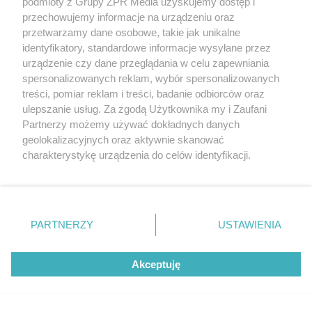
podmioty z Grupy ZPR Media uzyskujemy dostęp i
przechowujemy informacje na urządzeniu oraz
przetwarzamy dane osobowe, takie jak unikalne
identyfikatory, standardowe informacje wysyłane przez
urządzenie czy dane przeglądania w celu zapewniania
spersonalizowanych reklam, wybór spersonalizowanych
treści, pomiar reklam i treści, badanie odbiorców oraz
ulepszanie usług. Za zgodą Użytkownika my i Zaufani
Partnerzy możemy używać dokładnych danych
geolokalizacyjnych oraz aktywnie skanować
charakterystykę urządzenia do celów identyfikacji.
Ponieważ cenimy Twoją prywatność, prosimy o zgodę na
korzystanie z tych technologii poprzez kliknięcie
„Akceptuję”. Zgoda jest dobrowolna i zawsze możesz ją
zmienić/wycofać klikając przycisk ustawień prywatności
PARTNERZY
USTAWIENIA
Posadź te rośliny obok borówki.
znajdujący się w lewym dolnym rogu strony
. Niektóre
Owoce będziesz zbierać wiadrami!
rodzaje przetwarzania danych nie wymagają zgody
Akceptuję
użytkownika, ale masz prawo sprzeciwić się takiemu
przetwarzaniu. Preferencje będą miały zastosowanie tylko
na tej witrynie.