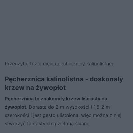
Przeczytaj też o
cięciu pęcherznicy kalinolistnej
Pęcherznica kalinolistna - doskonały
krzew na żywopłot
Pęcherznica to znakomity krzew liściasty na
żywopłot
. Dorasta do 2 m wysokości i 1,5-2 m
szerokości i jest gęsto ulistniona, więc można z niej
stworzyć fantastyczną zieloną ścianę.