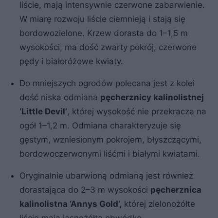
liście, mają intensywnie czerwone zabarwienie.
W miarę rozwoju liście ciemnieją i stają się
bordowozielone. Krzew dorasta do 1–1,5 m
wysokości, ma dość zwarty pokrój, czerwone
pędy i białoróżowe kwiaty.
Do mniejszych ogrodów polecana jest z kolei
dość niska odmiana
pęcherznicy kalinolistnej
‘Little Devil’
, której wysokość nie przekracza na
ogół 1–1,2 m. Odmiana charakteryzuje się
gęstym, wzniesionym pokrojem, błyszczącymi,
bordowoczerwonymi liśćmi i białymi kwiatami.
Oryginalnie ubarwioną odmianą jest również
dorastająca do 2–3 m wysokości
pęcherznica
kalinolistna ‘Annys Gold’,
której zielonożółte
liście mają jasnożółtą obwódkę.