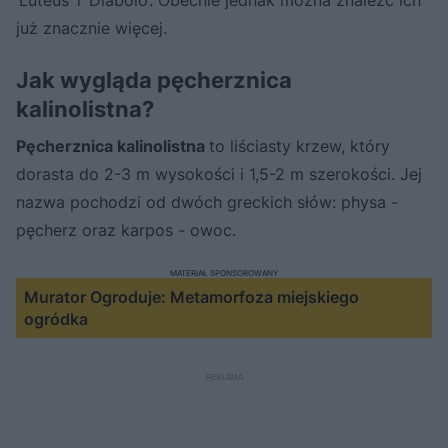
już znacznie więcej.
Jak wygląda pęcherznica
kalinolistna?
Pęcherznica kalinolistna
to liściasty krzew, który
dorasta do 2-3 m wysokości i 1,5-2 m szerokości. Jej
nazwa pochodzi od dwóch greckich słów: physa -
pęcherz oraz karpos - owoc.
MATERIAŁ SPONSOROWANY
Murator Ogroduje: Metamorfoza miejskiego
ogródka