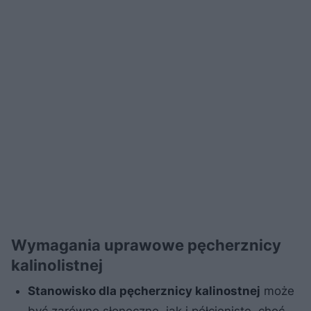
Wymagania uprawowe pęcherznicy
kalinolistnej
Stanowisko dla pęcherznicy kalinostnej
może
być zarówno słoneczne, jak i półcieniste, choć