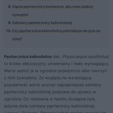
Cięcie pęcherznicy konieczne, aby mieć piękny
żywopłot
Odmiany pęcherznicy kalinolistnej
Czy pęcherznica kalinolistna potrzebuje okrycia na
zimę?
Pęcherznica kalinolistna
(łac.
Physocarpus opulifolius
)
to krzew dekoracyjny, uniwersalny i mało wymagający.
Warto sadzić je w ogrodzie pojedynczo albo tworzyć
z nich żywopłoty. Ze względu na wzrastającą
popularność warto poznać najpiękniejsze odmiany
pęcherznicy kalinolistnej polecane do uprawy w
ogrodzie. Do niedawna w handlu dostępne były
jedynie dwie odmiany pęcherznicy kalinolistnej:
‘Luteus’ i ‘Diabolo’. Obecnie jednak można znaleźć ich