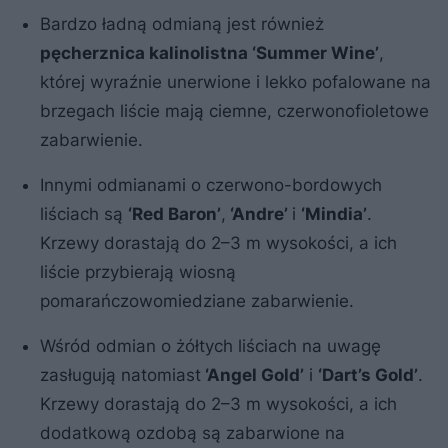
Bardzo ładną odmianą jest również
pęcherznica kalinolistna ‘Summer Wine’
,
której wyraźnie unerwione i lekko pofalowane na
brzegach liście mają ciemne, czerwonofioletowe
zabarwienie.
Innymi odmianami o czerwono-bordowych
liściach są
‘Red Baron’
,
‘Andre’
i
‘Mindia’
.
Krzewy dorastają do 2–3 m wysokości, a ich
liście przybierają wiosną
pomarańczowomiedziane zabarwienie.
Wśród odmian o żółtych liściach na uwagę
zasługują natomiast
‘Angel Gold’
i
‘Dart’s Gold’
.
Krzewy dorastają do 2–3 m wysokości, a ich
dodatkową ozdobą są zabarwione na