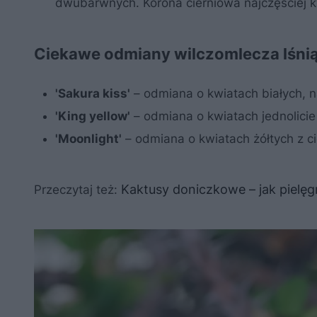
dwubarwnych. Korona cierniowa najczęściej k
Ciekawe odmiany wilczomlecza lśni
'Sakura kiss'
– odmiana o kwiatach białych, 
'King yellow'
– odmiana o kwiatach jednolicie 
'Moonlight'
– odmiana o kwiatach żółtych z 
Kaktusy doniczkowe – jak piel
Przeczytaj też: