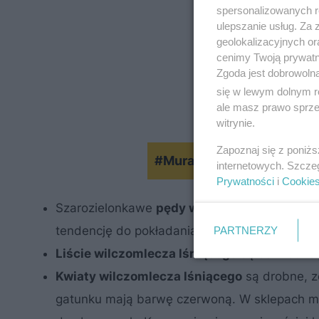
spersonalizowanych re
ulepszanie usług. Za
geolokalizacyjnych or
cenimy Twoją prywatno
Zgoda jest dobrowoln
się w lewym dolnym r
ale masz prawo sprzec
witrynie.
Zapoznaj się z poniż
#MuratorOgroduje: Jak zro
internetowych. Szcze
Prywatności
i
Cookie
Szarozielonkawe
pędy wilczomlecza lśniące
tendencję do pokładania się. Pokrywają je duż
PARTNERZY
Liście wilczomlecza lśniącego
są odwrotnie 
Kwiaty wilczomlecza lśniącego
są drobne, 
gatunku mają barwę czerwoną. W sklepach mo