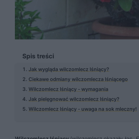
Spis treści
Jak wygląda wilczomlecz lśniący?
Ciekawe odmiany wilczomlecza lśniącego
Wilczomlecz lśniący - wymagania
Jak pielęgnować wilczomlecz lśniący?
Wilczomlecz lśniący - uwaga na sok mleczny!
Wilczomlecz lśniący
(wilczomlecz okazały,
łac.
E