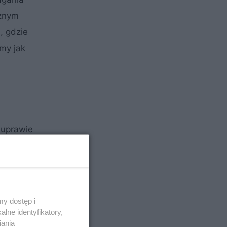
cznym
, gdzie
my jak
 uprawie
i.
y dostęp i
lne identyfikatory,
iania