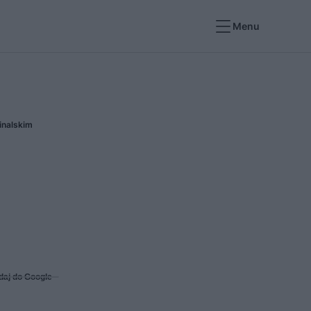
Menu
inalskim
daj do Google