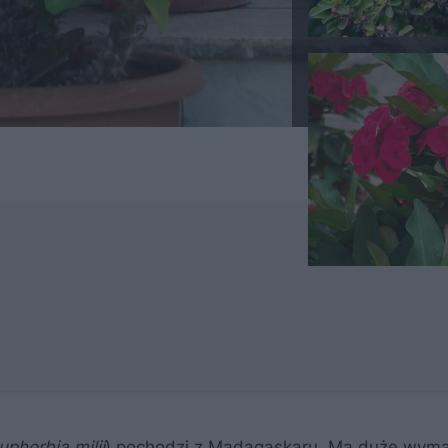
uphorbia milii
) pochodzi z Madagaskaru. Ma duże wym