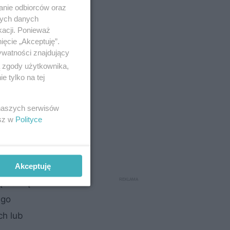
anie odbiorców oraz
nych danych
kacji. Ponieważ
ięcie „Akceptuję”.
ywatności znajdujący
ą zgody użytkownika,
 tylko na tej
 naszych serwisów
esz w
Polityce
ą
Akceptuję
ą barwę.
ego
ch lub