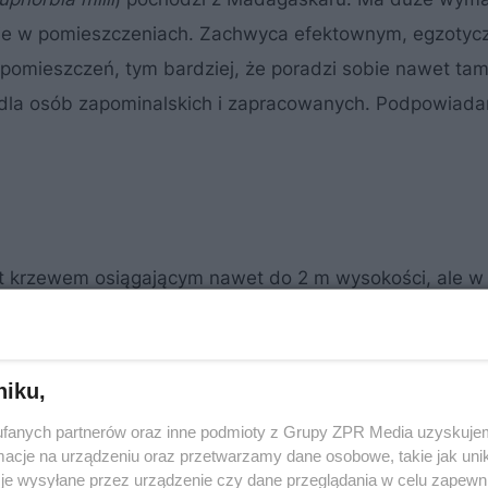
znie w pomieszczeniach. Zachwyca efektownym, egzoty
mieszczeń, tym bardziej, że poradzi sobie nawet tam
na dla osób zapominalskich i zapracowanych. Podpowiada
st krzewem osiągającym nawet do 2 m wysokości, ale w
 Pokrój jest mało zwarty, dlatego potrzebuje przestrzen
niku,
fanych partnerów oraz inne podmioty z Grupy ZPR Media uzyskujem
cje na urządzeniu oraz przetwarzamy dane osobowe, takie jak unika
je wysyłane przez urządzenie czy dane przeglądania w celu zapewn