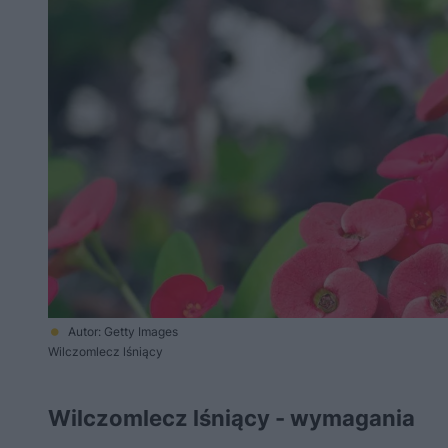
Autor: Getty Images
Wilczomlecz lśniący
Wilczomlecz lśniący - wymagania