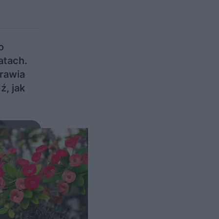
o
atach.
prawia
, jak