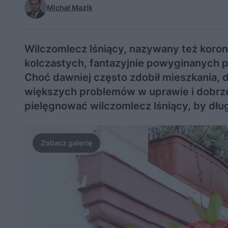
Michał Mazik
Wilczomlecz lśniący, nazywany też koron
kolczastych, fantazyjnie powyginanych p
Choć dawniej często zdobił mieszkania, d
większych problemów w uprawie i dobrz
pielęgnować wilczomlecz lśniący, by dług