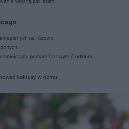
witnie wiosną lub latem.
ącego
nakrapianych na różowo.
żółtych.
ciemniejszym, pomarańczowym środkiem.
ęgnować kaktusy w domu