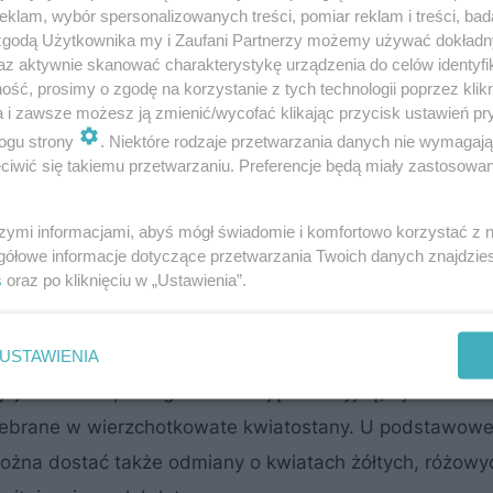
klam, wybór spersonalizowanych treści, pomiar reklam i treści, bad
 zgodą Użytkownika my i Zaufani Partnerzy możemy używać dokład
az aktywnie skanować charakterystykę urządzenia do celów identyfi
ść, prosimy o zgodę na korzystanie z tych technologii poprzez klikn
a i zawsze możesz ją zmienić/wycofać klikając przycisk ustawień pr
ogu strony
. Niektóre rodzaje przetwarzania danych nie wymagaj
iwić się takiemu przetwarzaniu. Preferencje będą miały zastosowanie
szymi informacjami, abyś mógł świadomie i komfortowo korzystać z
bić lazanię z cebulek kwiatowych?
gółowe informacje dotyczące przetwarzania Twoich danych znajdzi
s
oraz po kliknięciu w „Ustawienia”.
go
są wzniesione, ale wyginają się w różne strony i maj
e, kłujące, gęsto osadzone ciernie.
USTAWIENIA
jajowate lub podługowate. Mają atrakcyjną, żywozielon
zebrane w wierzchotkowate kwiatostany. U podstawow
żna dostać także odmiany o kwiatach żółtych, różowy